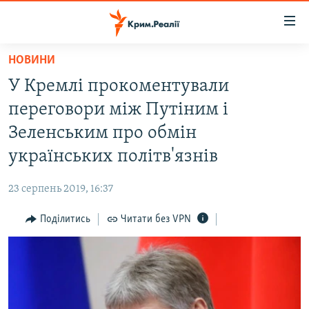
Доступність
посилання
Перейти
НОВИНИ
до
НОВИНИ
У Кремлі прокоментували
основного
ВОДА.КРИМ
матеріалу
переговори між Путіним і
ВІДЕО ТА ФОТО
Перейти
Зеленським про обмін
до
ПОЛІТИКА
українських політв'язнів
основної
БЛОГИ
навігації
23 серпень 2019, 16:37
Перейти
ПОГЛЯД
до
Поділитись
Читати без VPN
ІНТЕРВ'Ю
пошуку
ВСЕ ЗА ДЕНЬ
СПЕЦПРОЕКТИ
ЯК ОБІЙТИ БЛОКУВАННЯ
ДЕПОРТАЦІЯ