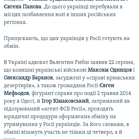
Євгена Панова
. До цього українці перебували в
місцях позбавлення волі в інших російських
регіонах.
Припускають, що цих українців у Росії готують на
обмін.
В Україні адвокат Валентин Рибін заявив 22 серпня,
що колишні українські військові
Максим
Одинцов
і
Олександр Баранов
, засуджені у «справі кримських
дезертирів», а також громадяни Росії
Євген
Мефьодов
, фігурант справи про події 2 травня 2014
року в Одесі, й
Ігор
Кімаковський
, затриманий як
підозрюваний «агент ФСБ Росії», проходять
юридичні процедури оформлення обміну на
утримуваних у Росії українців. За його словами, в
обміні візьмуть участь не тільки ці четверо, а й