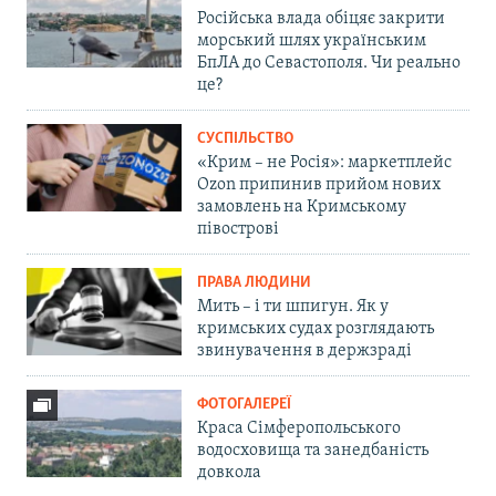
Російська влада обіцяє закрити
морський шлях українським
БпЛА до Севастополя. Чи реально
це?
СУСПІЛЬСТВО
«Крим – не Росія»: маркетплейс
Ozon припинив прийом нових
замовлень на Кримському
півострові
ПРАВА ЛЮДИНИ
Мить – і ти шпигун. Як у
кримських судах розглядають
звинувачення в держзраді
ФОТОГАЛЕРЕЇ
Краса Сімферопольського
водосховища та занедбаність
довкола