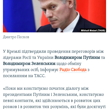
ВІДЕОУРОКИ «ELIFBE»
Русский
СВІДЧЕННЯ ОКУПАЦІЇ
Qırımtatar
УКРАЇНСЬКА ПРОБЛЕМА КРИМУ
ДОЛУЧАЙСЯ!
ІНФОГРАФІКА
Дмитро Пєсков
У Кремлі підтвердили проведення переговорів між
Усі сайти RFE/RL
лідерами Росії та України
Володимиром
Путіним
та
Володимиром
Зеленським
щодо обміну
утримуваних осіб, інформує
Радіо Свобода
з
посиланням на ТАСС.
«Поки ми констатуємо початок діалогу між
президентами Путіним і Зеленським, констатуємо
певні контакти, які здійснюються в розвиток цих
розмов і в розвиток тих розумінь, які були досягнуті