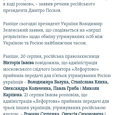
в ході розмов», – заявив речник російського
президента Дмитро Пєсков.
Раніше сьогодні президент України Володимир
Зеленський заявив, що сподівається на «перші
результати» щодо обміну утримуваних осіб між
Україною та Росією найближчим часом.
Раніше, 20 серпня, російська правозахисниця
Вікторія
Івлєва
повідомила, що адміністрація
московського слідчого ізолятора «Лефортово»
прийняла передачі для п’ятьох утримуваних Росією
українців –
Володимира Балуха, Станіслава Клиха,
Олександра Кольченка, Павла Гриба
і
Миколи
Карпюка
. 21 серпня Івлєва розповіла, що
адміністрація «Лефортова» прийняла передачі для
трьох інших українців, утримуваних російською
владою, –
Романа Сущенка, Олексія Сизоновича
і