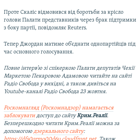
Проте Скаліс відмовився від боротьби за крісло
голови Палати представників через брак підтримки
з боку партії, повідомляє Reuters.
Тепер Джордан матиме об’єднати однопартійців під
час основного голосування.
Повне інтерв’ю зі спікеркою Палати депутатів Чехії
Маркетою Пекаровою Адамовою читайте на сайті
Радіо Свобода у вихідні, а також дивіться на
Youtube-каналі Радіо Свобода 23 жовтня.
Роскомнагляд (Роскомнадзор) намагається
заблокувати
доступ до сайту
Крим.Реалії
.
Безперешкодно читати Крим.Реалії можна за
допомогою
дзеркального сайту
:
https://dfs0qrmo00d6u.cloudfront.net
. Також