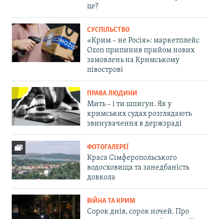
це?
СУСПІЛЬСТВО
«Крим – не Росія»: маркетплейс
Ozon припинив прийом нових
замовлень на Кримському
півострові
ПРАВА ЛЮДИНИ
Мить – і ти шпигун. Як у
кримських судах розглядають
звинувачення в держзраді
ФОТОГАЛЕРЕЇ
Краса Сімферопольського
водосховища та занедбаність
довкола
ВІЙНА ТА КРИМ
Сорок днів, сорок ночей. Про