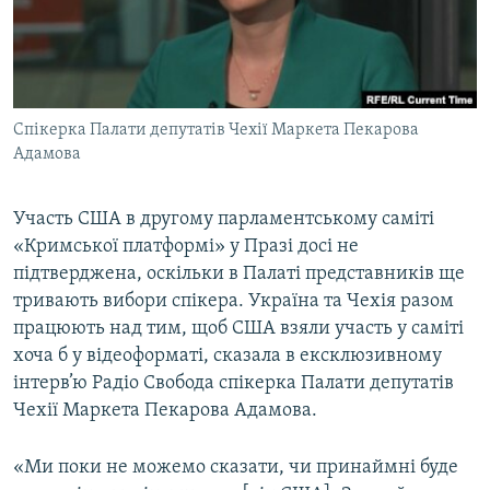
ВІДЕОУРОКИ «ELIFBE»
Русский
СВІДЧЕННЯ ОКУПАЦІЇ
Qırımtatar
УКРАЇНСЬКА ПРОБЛЕМА КРИМУ
Cпікерка Палати депутатів Чехії Маркета Пекарова
ДОЛУЧАЙСЯ!
ІНФОГРАФІКА
Адамова
Участь США в другому парламентському саміті
Усі сайти RFE/RL
«Кримської платформі» у Празі досі не
підтверджена, оскільки в Палаті представників ще
тривають вибори спікера. Україна та Чехія разом
працюють над тим, щоб США взяли участь у саміті
хоча б у відеоформаті, сказала в ексклюзивному
інтерв’ю Радіо Свобода спікерка Палати депутатів
Чехії Маркета Пекарова Адамова.
«Ми поки не можемо сказати, чи принаймні буде