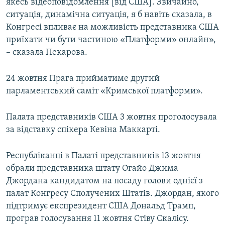
якесь відеоповідомлення [від США]. Звичайно,
ситуація, динамічна ситуація, я б навіть сказала, в
Конгресі впливає на можливість представника США
приїхати чи бути частиною «Платформи» онлайн»,
– сказала Пекарова.
24 жовтня Прага прийматиме другий
парламентський саміт «Кримської платформи».
Палата представників США 3 жовтня проголосувала
за відставку спікера Кевіна Маккарті.
Республіканці в Палаті представників 13 жовтня
обрали представника штату Огайо Джима
Джордана кандидатом на посаду голови однієї з
палат Конгресу Сполучених Штатів. Джордан, якого
підтримує експрезидент США Дональд Трамп,
програв голосування 11 жовтня Стіву Скалісу.