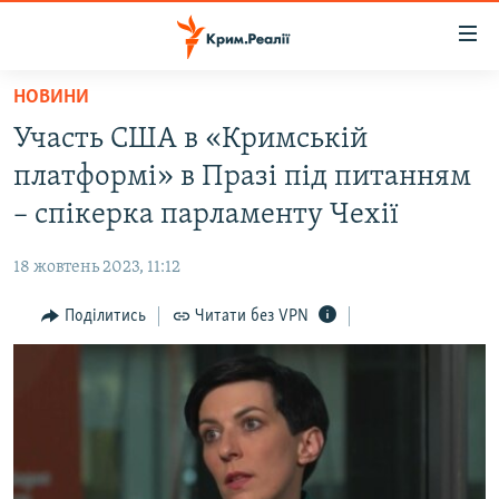
Доступність
посилання
Перейти
НОВИНИ
до
НОВИНИ
Участь США в «Кримській
основного
ВОДА.КРИМ
матеріалу
платформі» в Празі під питанням
ВІДЕО ТА ФОТО
Перейти
– спікерка парламенту Чехії
до
ПОЛІТИКА
основної
18 жовтень 2023, 11:12
БЛОГИ
навігації
Перейти
Поділитись
Читати без VPN
ПОГЛЯД
до
ІНТЕРВ'Ю
пошуку
ВСЕ ЗА ДЕНЬ
СПЕЦПРОЕКТИ
ЯК ОБІЙТИ БЛОКУВАННЯ
ДЕПОРТАЦІЯ