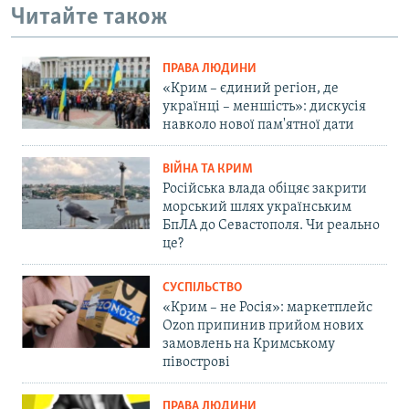
Читайте також
ПРАВА ЛЮДИНИ
«Крим – єдиний регіон, де
українці – меншість»: дискусія
навколо нової пам'ятної дати
ВІЙНА ТА КРИМ
Російська влада обіцяє закрити
морський шлях українським
БпЛА до Севастополя. Чи реально
це?
СУСПІЛЬСТВО
«Крим – не Росія»: маркетплейс
Ozon припинив прийом нових
замовлень на Кримському
півострові
ПРАВА ЛЮДИНИ