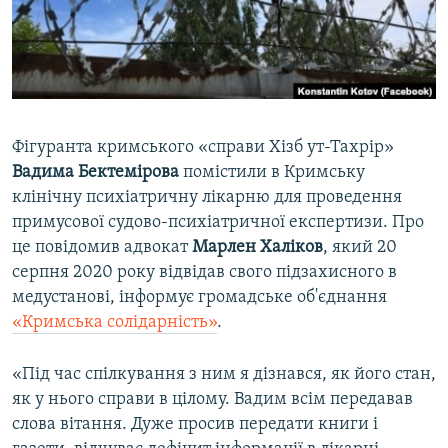
ВІДЕОУРОКИ «ELIFBE»
Русский
СВІДЧЕННЯ ОКУПАЦІЇ
Qırımtatar
УКРАЇНСЬКА ПРОБЛЕМА КРИМУ
ДОЛУЧАЙСЯ!
ІНФОГРАФІКА
Фігуранта кримського «справи Хізб ут-Тахрір»
Вадима Бектемірова
помістили в Кримську
клінічну психіатричну лікарню для проведення
Усі сайти RFE/RL
примусової судово-психіатричної експертизи. Про
це повідомив адвокат
Марлен Халіков
, який 20
серпня 2020 року відвідав свого підзахисного в
медустанові, інформує громадське об'єднання
«Кримська солідарність»
.
«Під час спілкування з ним я дізнався, як його стан,
як у нього справи в цілому. Вадим всім передавав
слова вітання. Дуже просив передати книги і