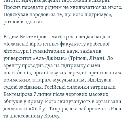
газети, відчуває дефіцит інформації в лікарні.
Просив передати рідним не хвилюватися за нього.
Подякував народові за те, що його підтримує», –
розповів адвокат.
Вадим Бектеміров – магістр за спеціалізацією
«Ісламські віровчення» факультету арабської
літератури і гуманітарних наук, закінчив
університет «Аль-Джінан» (Тріполі, Ліван). До
арешту проводив дуа на підтримку сімей
політв'язнів, організовував передачі арештованим
кримським татарам-мусульманам, відвідував
судові засідання. Російські силовики затримали
Бектемірова 7 липня після чергових масових
обшуків у Криму. Його звинувачують в організації
діяльності «Хізб ут-Тахрір», яка заборонена в Росії
та анексованому Криму.