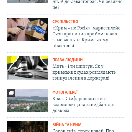
БпЛА до Севастополя. Чи реально
це?
СУСПІЛЬСТВО
«Крим – не Росія»: маркетплейс
Ozon припинив прийом нових
замовлень на Кримському
півострові
ПРАВА ЛЮДИНИ
Мить – і ти шпигун. Як у
кримських судах розглядають
звинувачення в держзраді
ФОТОГАЛЕРЕЇ
Краса Сімферопольського
водосховища та занедбаність
довкола
ВІЙНА ТА КРИМ
Сорок днів, сорок ночей. Про