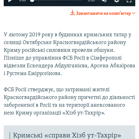
240p
Завантажити на комп'ютер
360p
Auto
240p
360p
480p
480p
У лютому 2019 року в будинках кримських татар у
селищі Октябрське Красногвардійського району
720p
720p
1080p
Криму російські силовики провели обшуки.
1080p
Пізніше до управління ФСБ Росії в Сімферополі
відвезли Ескендера Абдулганієва, Арсена Абхаїрова
і Рустема Емірусеїнова.
ФСБ Росії стверджує, що затримані жителі
Красногвардійського району причетні до діяльності
забороненої в Росії та на території анексованого
нею Криму організації «Хізб ут-Тахрір».
Кримські «справи Хізб ут-Тахрір»