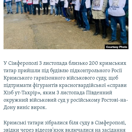
ВІДЕОУРОКИ «ELIFBE»
Русский
СВІДЧЕННЯ ОКУПАЦІЇ
Qırımtatar
УКРАЇНСЬКА ПРОБЛЕМА КРИМУ
ДОЛУЧАЙСЯ!
ІНФОГРАФІКА
У Сімферополі 3 листопада близько 200 кримських
Усі сайти RFE/RL
татар прийшли під будівлю підконтрольного Росії
Кримського гарнізонного військового суду, щоб
підтримати фігурантів красногвардійської «справи
Хізб ут-Тахрір», яким 3 листопада Південний
окружний військовий суд у російському Ростові-на-
Дону виніс вирок.
Кримські татари зібралися біля суду в Сімферополі,
звідки через відеозв'язок включалися на засідання