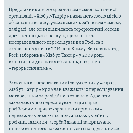
Представники міжнародної ісламської політичної
організації «Хізб ут-Тахрір» називають своєю місією
об'єднання всіх мусульманських країн в ісламському
халіфаті, але вони відкидають терористичні методи
досягнення цього і кажуть, що зазнають
несправедливого переслідування в Росії та в
окупованому нею в 2014 році Криму. Верховний суд
Росії заборонив «Хізб ут-Тахрір» у 2003 році,
включивши до списку об'єднань, названих
«терористичними».
Захисники заарештованих і засуджених у «справі
Хізб ут-Тахрір» кримчан вважають їх переслідування
мотивованим за релігійною ознакою. Адвокати
зазначають, що переслідувані у цій справі
російськими правоохоронними органами –
переважно кримські татари, а також українці,
росіяни, таджики, азербайджанці та кримчани
іншого етнічного походження, які сповідують іслам.