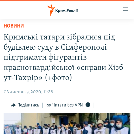
Доступність
посилання
Перейти
НОВИНИ
до
НОВИНИ
Кримські татари зібралися під
основного
ВОДА.КРИМ
матеріалу
будівлею суду в Сімферополі
ВІДЕО ТА ФОТО
Перейти
підтримати фігурантів
до
ПОЛІТИКА
красногвардійської «справи Хізб
основної
БЛОГИ
навігації
ут-Тахрір» (+фото)
Перейти
ПОГЛЯД
до
03 листопад 2020, 11:38
ІНТЕРВ'Ю
пошуку
Поділитись
Читати без VPN
ВСЕ ЗА ДЕНЬ
СПЕЦПРОЕКТИ
ЯК ОБІЙТИ БЛОКУВАННЯ
ДЕПОРТАЦІЯ