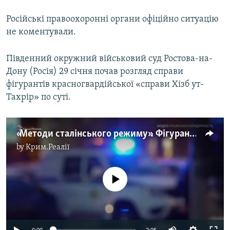
Російські правоохоронні органи офіційно ситуацію
не коментували.
Південний окружний військовий суд Ростова-на-
Дону (Росія) 29 січня почав розгляд справи
фігурантів красногвардійської «справи Хізб ут-
Тахрір» по суті.
«Методи сталінського режиму». Фігуранти красногвардійської «справи Хізб ут-Тахрір» виступили з останнім словом (відео)
by
Крим.Реалії
No media source currently available
Auto
0:00
2:05