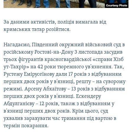
За даними активістів, поліція вимагала від
кримських татар розійтися.
Нагадаємо, Південний окружний військовий суд в
російському Ростові-на-Дону 3 листопада засудив
трьох фігурантів красногвардійської «справи Хізб
ут-Тахрір» на 42 роки тюремного ув'язнення. Так,
Рустему Емірусеїнову дали 17 років з відбуванням
перших двох років у в'язниці, решту – на суворому
режимі. Арсену Абхаїтову – 13 років з відбуванням
перших двох років у в'язниці. Ескендеру
Абдулганієву – 12 років, також з відбуванням у
в'язниці перших двох років. Крім цього, суд
ухвалив зарахувати час тримання під вартою в
термін покарання.