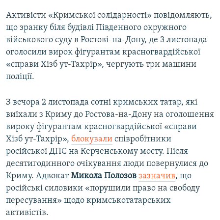
Активісти «Кримської солідарності» повідомляють,
що зранку біля будівлі Південного окружного
військового суду в Ростові-на-Дону, де 3 листопада
оголосили вирок фігурантам красногвардійської
«справи Хізб ут-Тахрір», чергують три машини
поліції.
З вечора 2 листопада сотні кримських татар, які
виїхали з Криму до Ростова-на-Дону на оголошення
вироку фігурантам красногвардійської «справи
Хізб ут-Тахрір»,
блокували
співробітники
російської ДПС на Керченському мосту. Після
десятигодинного очікування люди повернулися до
Криму. Адвокат
Микола Полозов
зазначив
, що
російські силовики «порушили право на свободу
пересування» щодо кримськотатарських
активістів.