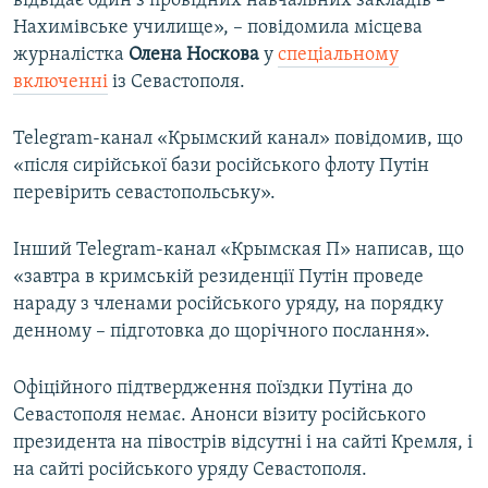
відвідає один з провідних навчальних закладів –
Нахимівське училище», – повідомила місцева
журналістка
Олена Носкова
у
спеціальному
включенні
із Севастополя.
Telegram-канал «Крымский канал» повідомив, що
«після сирійської бази російського флоту Путін
перевірить севастопольську».
Інший Telegram-канал «Крымская П» написав, що
«завтра в кримській резиденції Путін проведе
нараду з членами російського уряду, на порядку
денному – підготовка до щорічного послання».
Офіційного підтвердження поїздки Путіна до
Севастополя немає. Анонси візиту російського
президента на півострів відсутні і на сайті Кремля, і
на сайті російського уряду Севастополя.