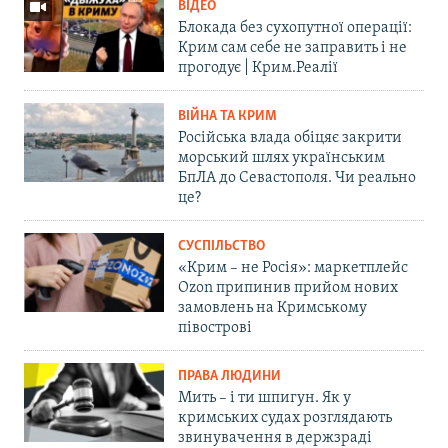
ВІДЕО
Блокада без сухопутної операції:
Крим сам себе не заправить і не
прогодує | Крим.Реалії
ВІЙНА ТА КРИМ
Російська влада обіцяє закрити
морський шлях українським
БпЛА до Севастополя. Чи реально
це?
СУСПІЛЬСТВО
«Крим – не Росія»: маркетплейс
Ozon припинив прийом нових
замовлень на Кримському
півострові
ПРАВА ЛЮДИНИ
Мить – і ти шпигун. Як у
кримських судах розглядають
звинувачення в держзраді