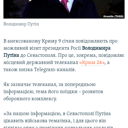
ВІДЕОУРОКИ «ELIFBE»
Русский
СВІДЧЕННЯ ОКУПАЦІЇ
Qırımtatar
Володимир Путін
УКРАЇНСЬКА ПРОБЛЕМА КРИМУ
ДОЛУЧАЙСЯ!
ІНФОГРАФІКА
В анексованому Криму 9 січня повідомляють про
можливий візит президента Росії
Володимира
Путіна
до Севастополя. Про це, зокрема, повідомляє
Усі сайти RFE/RL
місцевий державний телеканал
«Крым 24»
, а
також низка Telegram-каналів.
Як зазначає телеканал, за попередньою
інформацією, тема його поїздки – розвиток
оборонного комплексу.
«За нашою інформацією, в Севастополі Путіна
цікавить військова тематика, і для цього він