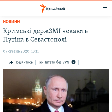
Доступність
посилання
Перейти
НОВИНИ
до
НОВИНИ
Кримські держЗМІ чекають
основного
ВОДА.КРИМ
матеріалу
Путіна в Севастополі
ВІДЕО ТА ФОТО
Перейти
до
09 січень 2020, 13:11
ПОЛІТИКА
основної
БЛОГИ
Поділитись
Читати без VPN
навігації
Перейти
ПОГЛЯД
до
ІНТЕРВ'Ю
пошуку
ВСЕ ЗА ДЕНЬ
СПЕЦПРОЕКТИ
ЯК ОБІЙТИ БЛОКУВАННЯ
ДЕПОРТАЦІЯ