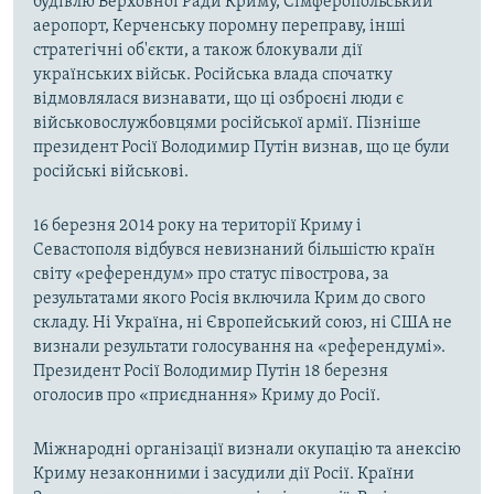
будівлю Верховної Ради Криму, Сімферопольський
аеропорт, Керченську поромну переправу, інші
стратегічні об'єкти, а також блокували дії
українських військ. Російська влада спочатку
відмовлялася визнавати, що ці озброєні люди є
військовослужбовцями російської армії. Пізніше
президент Росії Володимир Путін визнав, що це були
російські військові.
16 березня 2014 року на території Криму і
Севастополя відбувся невизнаний більшістю країн
світу «референдум» про статус півострова, за
результатами якого Росія включила Крим до свого
складу. Ні Україна, ні Європейський союз, ні США не
визнали результати голосування на «референдумі».
Президент Росії Володимир Путін 18 березня
оголосив про «приєднання» Криму до Росії.
Міжнародні організації визнали окупацію та анексію
Криму незаконними і засудили дії Росії. Країни