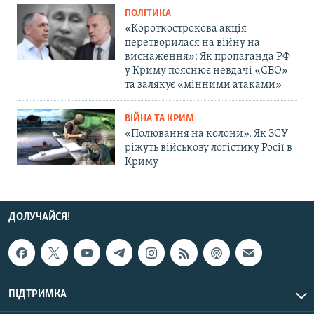
ПОЛІТИКА
«Короткострокова акція
перетворилася на війну на
виснаження»: Як пропаганда РФ
у Криму пояснює невдачі «СВО»
та залякує «мінними атаками»
ВІЙНА ТА КРИМ
«Полювання на колони». Як ЗСУ
ріжуть військову логістику Росії в
Криму
ДОЛУЧАЙСЯ!
ПІДТРИМКА