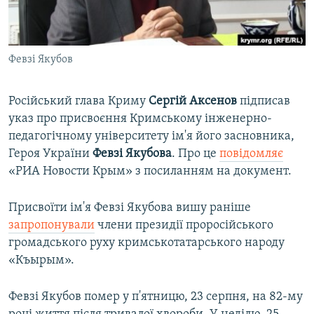
ВІДЕОУРОКИ «ELIFBE»
Русский
СВІДЧЕННЯ ОКУПАЦІЇ
Qırımtatar
Февзі Якубов
УКРАЇНСЬКА ПРОБЛЕМА КРИМУ
ДОЛУЧАЙСЯ!
ІНФОГРАФІКА
Російський глава Криму
Сергій Аксенов
підписав
указ про присвоєння Кримському інженерно-
педагогічному університету ім'я його засновника,
Усі сайти RFE/RL
Героя України
Февзі Якубова
. Про це
повідомляє
«РИА Новости Крым» з посиланням на документ.
Присвоїти ім'я Февзі Якубова вишу раніше
запропонували
члени президії проросійського
громадського руху кримськотатарського народу
«Къырым».
Февзі Якубов помер у п'ятницю, 23 серпня, на 82-му