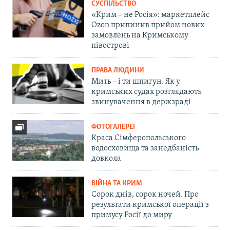
СУСПІЛЬСТВО
«Крим – не Росія»: маркетплейс
Ozon припинив прийом нових
замовлень на Кримському
півострові
ПРАВА ЛЮДИНИ
Мить – і ти шпигун. Як у
кримських судах розглядають
звинувачення в держзраді
ФОТОГАЛЕРЕЇ
Краса Сімферопольського
водосховища та занедбаність
довкола
ВІЙНА ТА КРИМ
Сорок днів, сорок ночей. Про
результати кримської операції з
примусу Росії до миру