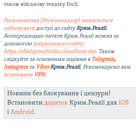
також військову техніку Росії.
Роскомнагляд (Роскомнадзор) намагається
заблокувати
доступ до сайту
Крим.Реалії
.
Безперешкодно читати Крим.Реалії можна за
допомогою
дзеркального сайту
:
https://dfs0qrmo00d6u.cloudfront.net
. Також
слідкуйте за основними подіями в
Telegram
,
Instagram
та
Viber
Крим.Реалії
. Ре
комендуємо вам
встановити
VPN
.
Новини без блокування і цензури!
Встановити
додаток
Крим.Реалії для
iOS
і
Android
.