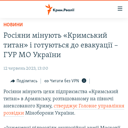
Доступність
посилання
Перейти
НОВИНИ
до
НОВИНИ
Росіяни мінують «Кримський
основного
ВОДА.КРИМ
матеріалу
титан» і готуються до евакуації –
ВІДЕО ТА ФОТО
Перейти
ГУР МО України
до
ПОЛІТИКА
основної
12 червень 2023, 13:00
БЛОГИ
навігації
Перейти
Поділитись
Читати без VPN
ПОГЛЯД
до
Росіяни мінують цехи підприємства «Кримський
ІНТЕРВ'Ю
пошуку
титан» в Армянську, розташованому на півночі
ВСЕ ЗА ДЕНЬ
анексованого Криму,
стверджує Головне управління
СПЕЦПРОЕКТИ
розвідки
Міноборони України.
ЯК ОБІЙТИ БЛОКУВАННЯ
ДЕПОРТАЦІЯ