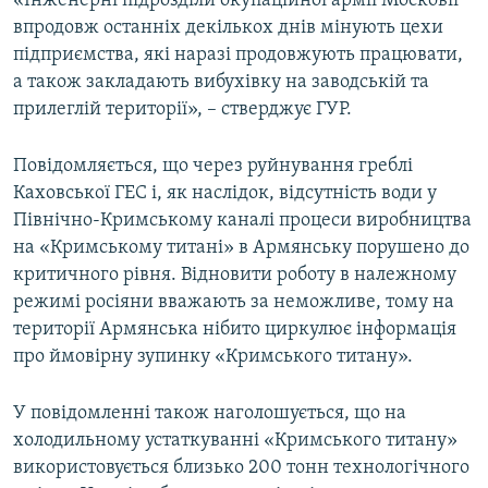
«Інженерні підрозділи окупаційної армії Московії
ВІДЕОУРОКИ «ELIFBE»
впродовж останніх декількох днів мінують цехи
Русский
підприємства, які наразі продовжують працювати,
СВІДЧЕННЯ ОКУПАЦІЇ
Qırımtatar
а також закладають вибухівку на заводській та
УКРАЇНСЬКА ПРОБЛЕМА КРИМУ
прилеглій території», – стверджує ГУР.
ДОЛУЧАЙСЯ!
ІНФОГРАФІКА
Повідомляється, що через руйнування греблі
Каховської ГЕС і, як наслідок, відсутність води у
Північно-Кримському каналі процеси виробництва
Усі сайти RFE/RL
на «Кримському титані» в Армянську порушено до
критичного рівня. Відновити роботу в належному
режимі росіяни вважають за неможливе, тому на
території Армянська нібито циркулює інформація
про ймовірну зупинку «Кримського титану».
У повідомленні також наголошується, що на
холодильному устаткуванні «Кримського титану»
використовується близько 200 тонн технологічного