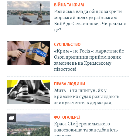
ВІЙНА ТА КРИМ
Російська влада обіцяє закрити
морський шлях українським
БпЛА до Севастополя. Чи реально
це?
СУСПІЛЬСТВО
«Крим – не Росія»: маркетплейс
Ozon припинив прийом нових
замовлень на Кримському
півострові
ПРАВА ЛЮДИНИ
Мить – і ти шпигун. Як у
кримських судах розглядають
звинувачення в держзраді
ФОТОГАЛЕРЕЇ
Краса Сімферопольського
водосховища та занедбаність