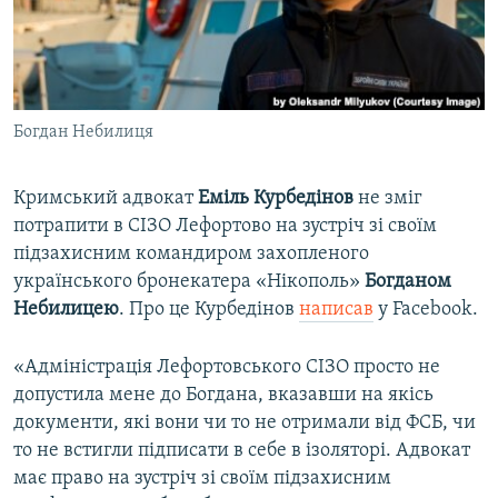
ВІДЕОУРОКИ «ELIFBE»
Русский
СВІДЧЕННЯ ОКУПАЦІЇ
Qırımtatar
УКРАЇНСЬКА ПРОБЛЕМА КРИМУ
Богдан Небилиця
ДОЛУЧАЙСЯ!
ІНФОГРАФІКА
Кримський адвокат
Еміль Курбедінов
не зміг
потрапити в СІЗО Лефортово на зустріч зі своїм
Усі сайти RFE/RL
підзахисним командиром захопленого
українського бронекатера «Нікополь»
Богданом
Небилицею
. Про це Курбедінов
написав
у Facebook.
«Адміністрація Лефортовського СІЗО просто не
допустила мене до Богдана, вказавши на якісь
документи, які вони чи то не отримали від ФСБ, чи
то не встигли підписати в себе в ізоляторі. Адвокат
має право на зустріч зі своїм підзахисним