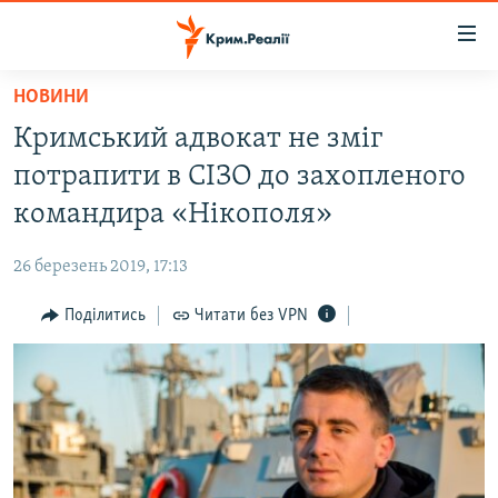
Доступність
посилання
Перейти
НОВИНИ
до
НОВИНИ
Кримський адвокат не зміг
основного
ВОДА.КРИМ
матеріалу
потрапити в СІЗО до захопленого
ВІДЕО ТА ФОТО
Перейти
командира «Нікополя»
до
ПОЛІТИКА
основної
26 березень 2019, 17:13
БЛОГИ
навігації
Перейти
Поділитись
Читати без VPN
ПОГЛЯД
до
ІНТЕРВ'Ю
пошуку
ВСЕ ЗА ДЕНЬ
СПЕЦПРОЕКТИ
ЯК ОБІЙТИ БЛОКУВАННЯ
ДЕПОРТАЦІЯ