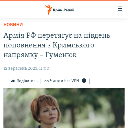
Доступність
посилання
Перейти
НОВИНИ
до
НОВИНИ
Армія РФ перетягує на південь
основного
ВОДА.КРИМ
матеріалу
поповнення з Кримського
ВІДЕО ТА ФОТО
Перейти
напрямку – Гуменюк
до
ПОЛІТИКА
основної
12 вересень 2023, 11:00
БЛОГИ
навігації
Перейти
Поділитись
Читати без VPN
ПОГЛЯД
до
ІНТЕРВ'Ю
пошуку
ВСЕ ЗА ДЕНЬ
СПЕЦПРОЕКТИ
ЯК ОБІЙТИ БЛОКУВАННЯ
ДЕПОРТАЦІЯ