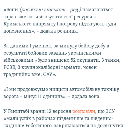
«Вони
(російські військові – ред.)
намагаються
зараз вже активізовувати свої ресурси з
Кримського напрямку і потроху підтягують туди
поповнення», – додала речниця.
За даними Гуменюк, за минулу бойову добу в
результаті бойових завдань українськими
військовими «було знищено 52 окупанти, 3 танки,
РСЗВ, 3 крупнокаліберні гармати, човен
традиційно вже, САУ».
«І ми продовжуємо нищити автомобільну техніку
ворога – мінус 11 одиниць», – додала вона.
У Генштабі вранці 12 вересня
розповіли
, що ЗСУ
«мали успіх в районах південніше та південно-
східніше Роботиного, закріплюються на досягнутих