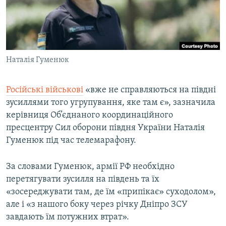
ВІДЕОУРОКИ «ELIFBE»
Русский
СВІДЧЕННЯ ОКУПАЦІЇ
Qırımtatar
УКРАЇНСЬКА ПРОБЛЕМА КРИМУ
Наталія Гуменюк
ДОЛУЧАЙСЯ!
ІНФОГРАФІКА
Російські військові
«вже не справляються на півдні
зусиллями того угрупування, яке там є», зазначила
Усі сайти RFE/RL
керівниця Об’єднаного координаційного
пресцентру Сил оборони півдня України Наталія
Гуменюк під час телемарафону.
За словами Гуменюк, армії РФ необхідно
перетягувати зусилля на південь та їх
«зосереджувати там, де їм «припікає» суходолом»,
але і «з нашого боку через річку Дніпро ЗСУ
завдають їм потужних втрат».