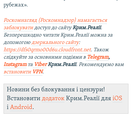
рубежах».
Роскомнагляд (Роскомнадзор) намагається
заблокувати
доступ до сайту
Крим.Реалії
.
Безперешкодно читати Крим.Реалії можна за
допомогою
дзеркального сайту
:
https://dfs0qrmo00d6u.cloudfront.net
. Також
слідкуйте за основними подіями в
Telegram
,
Instagram
та
Viber
Крим.Реалії
. Рекомендуємо вам
встановити
VPN
.
Новини без блокування і цензури!
Встановити
додаток
Крим.Реалії для
iOS
і
Android
.