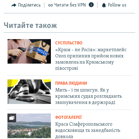
Поділитись
Читати без VPN
Follow us
Читайте також
СУСПІЛЬСТВО
«Крим – не Росія»: маркетплейс
Ozon припинив прийом нових
замовлень на Кримському
півострові
ПРАВА ЛЮДИНИ
Мить – і ти шпигун. Як у
кримських судах розглядають
звинувачення в держзраді
ФОТОГАЛЕРЕЇ
Краса Сімферопольського
водосховища та занедбаність
довкола