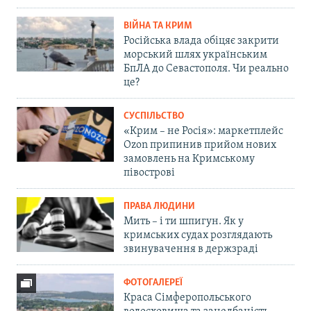
ВІЙНА ТА КРИМ
Російська влада обіцяє закрити
морський шлях українським
БпЛА до Севастополя. Чи реально
це?
СУСПІЛЬСТВО
«Крим – не Росія»: маркетплейс
Ozon припинив прийом нових
замовлень на Кримському
півострові
ПРАВА ЛЮДИНИ
Мить – і ти шпигун. Як у
кримських судах розглядають
звинувачення в держзраді
ФОТОГАЛЕРЕЇ
Краса Сімферопольського