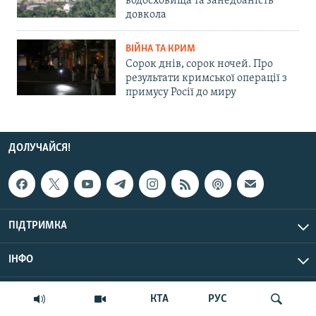
водосховища та занедбаність
довкола
ВІЙНА ТА КРИМ
Сорок днів, сорок ночей. Про
результати кримської операції з
примусу Росії до миру
ДОЛУЧАЙСЯ!
ПІДТРИМКА
ІНФО
© Крим.Реалії, 2026 | Усі права застережено.
КТА
РУС