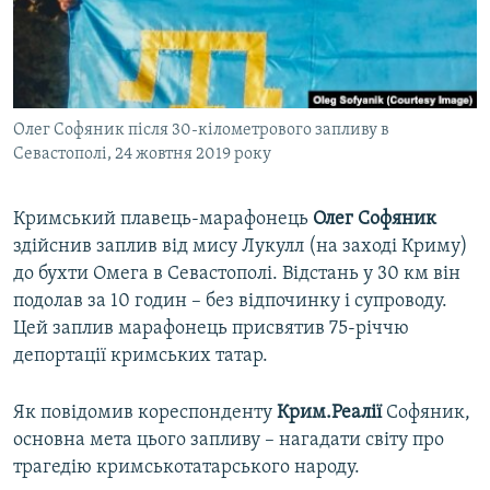
ВІДЕОУРОКИ «ELIFBE»
Русский
СВІДЧЕННЯ ОКУПАЦІЇ
Qırımtatar
УКРАЇНСЬКА ПРОБЛЕМА КРИМУ
Олег Софяник після 30-кілометрового запливу в
ДОЛУЧАЙСЯ!
ІНФОГРАФІКА
Севастополі, 24 жовтня 2019 року
Кримський плавець-марафонець
Олег Софяник
Усі сайти RFE/RL
здійснив заплив від мису Лукулл (на заході Криму)
до бухти Омега в Севастополі. Відстань у 30 км він
подолав за 10 годин – без відпочинку і супроводу.
Цей заплив марафонець присвятив 75-річчю
депортації кримських татар.
Як повідомив кореспонденту
Крим.Реалії
Софяник,
основна мета цього запливу – нагадати світу про
трагедію кримськотатарського народу.