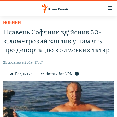
Доступність
посилання
Перейти
НОВИНИ
до
НОВИНИ
Плавець Софяник здійснив 30-
основного
ВОДА.КРИМ
матеріалу
кілометровий заплив у пам'ять
ВІДЕО ТА ФОТО
Перейти
про депортацію кримських татар
до
ПОЛІТИКА
основної
25 жовтень 2019, 17:47
БЛОГИ
навігації
Перейти
Поділитись
Читати без VPN
ПОГЛЯД
до
ІНТЕРВ'Ю
пошуку
ВСЕ ЗА ДЕНЬ
СПЕЦПРОЕКТИ
ЯК ОБІЙТИ БЛОКУВАННЯ
ДЕПОРТАЦІЯ