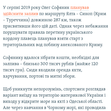
У серпні 2019 року Олег Софяник
планував
здійснити заплив
по маршруту Ялта – Синоп (Крим
– Туреччина) довжиною 287 км, також
присвятивши його цій даті. Однак через небажання
порушувати правила перетину українського
кордону плавець планував взяти старт з
територіальних вод поблизу анексованого Криму.
Софянику вдалося зібрати кошти, необхідні для
залпива – близько 300 тисяч рублів (майже 120
тисяч грн). Сюди входили оренда яхти,
харчування, портові та митні збори.
Щоб уникнути непорозумінь, спортсмен розглядав
варіант виїзду на територію материкової України і
виходу у відкрите море на яхті з Одеської області.
Але через навчання в Чорному морі, які проводила