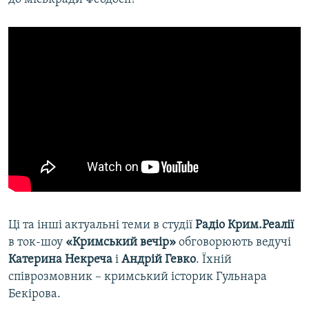
Ці та інші актуальні теми в студії
Радіо Крим.Реалії
в ток-шоу
«Кримський вечір»
обговорюють ведучі
Катерина Некреча
і
Андрій Гевко
. Їхній
співрозмовник – кримський історик Гульнара
Бекірова.