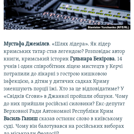
ВІДЕОУРОКИ «ELIFBE»
Русский
СВІДЧЕННЯ ОКУПАЦІЇ
Qırımtatar
УКРАЇНСЬКА ПРОБЛЕМА КРИМУ
ДОЛУЧАЙСЯ!
ІНФОГРАФІКА
Мустафа Джемілєв
. «Шлях лідера». Як лідер
кримських татар став легендою? Розповідає автор
книги, кримський історик
Гульнара Бекірова
. 14
Усі сайти RFE/RL
учнів і один співробітник ліцею мистецтв у Керчі
потрапили до лікарні з гострою кишковою
інфекцією, а дітям у дитячих садках Криму
зменшують порції їжі. Хто за це відповідатиме? У
«Свідків Єгови» в Джанкої пройшли обшуки. Чому
до них прийшли російські силовики? Екс-депутат
Верховної Ради Автономної Республіки Крим
Василь Ганиш
сказав останнє слово в київському
суді. Чому він балотувався на російських виборах
до міськради Феодосії?