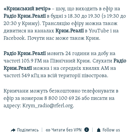
«Кримський вечір»
– шоу, що виходить в ефір на
Радіо Крим.Реалії
в будні з 18.30 до 19.30 (з 19:30 до
20:30 у Криму). Трансляцію ефіру можна також
дивитися на каналах
Крим.Реалії
в YouTube і на
Facebook. Почути нас може також Крим.
Радіо Крим.Реалії
мовить 24 години на добу на
частоті 105.9 FM на Північний Крим. Слухати
Радіо
Крим.Реалії
можна і на середніх хвилях АМ на
частоті 549 кГц на всій території півострова.
Кримчани можуть безкоштовно телефонувати в
ефір за номером 8 800 100 69 26 або писати на
адресу: Krym_radio@rferl.org.
Поділитись
Читати без VPN
Follow us