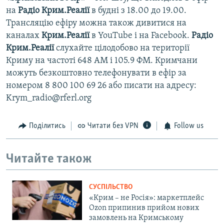
на
Радіо Крим.Реалії
в будні з 18.00 до 19.00.
Трансляцію ефіру можна також дивитися на
каналах
Крим.Реалії
в YouTube і на Facebook.
Радіо
Крим.Реалії
слухайте цілодобово на території
Криму на частоті 648 АМ і 105.9 ФМ. Кримчани
можуть безкоштовно телефонувати в ефір за
номером 8 800 100 69 26 або писати на адресу:
Krym_radio@rferl.org
Поділитись
Читати без VPN
Follow us
Читайте також
СУСПІЛЬСТВО
«Крим – не Росія»: маркетплейс
Ozon припинив прийом нових
замовлень на Кримському