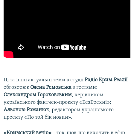
Ці та інші актуальні теми в студії
Радіо Крим.Реалії
обговорює
Олена Ремовська
з гостями:
Олександром Гороховським
, керівником
українського фактчек-проєкту «БезБрехні»;
Альоною Романюк
, редактором українського
проекту «По той бік новин».
«Кримський вечір»
– ток-шоу, що виходить в ефір