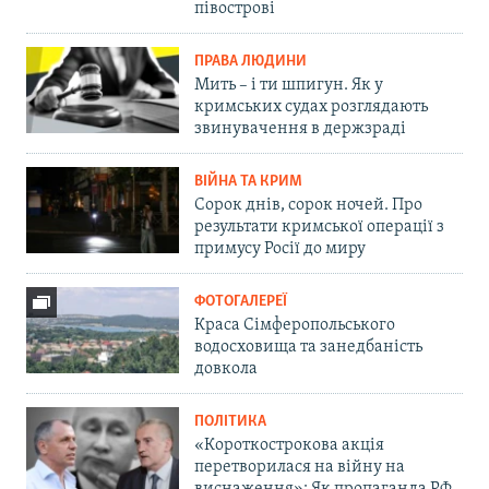
півострові
ПРАВА ЛЮДИНИ
Мить – і ти шпигун. Як у
кримських судах розглядають
звинувачення в держзраді
ВІЙНА ТА КРИМ
Сорок днів, сорок ночей. Про
результати кримської операції з
примусу Росії до миру
ФОТОГАЛЕРЕЇ
Краса Сімферопольського
водосховища та занедбаність
довкола
ПОЛІТИКА
«Короткострокова акція
перетворилася на війну на