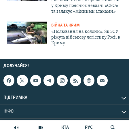
виснаження»: Як пропаганда РФ
у Криму пояснює невдачі «СВО»
та залякує «мінними атаками»
ВІЙНА ТА КРИМ
«Полювання на колони». Як ЗСУ
ріжуть військову логістику Росії в
Криму
ДОЛУЧАЙСЯ!
ПІДТРИМКА
ІНФО
© Крим.Реалії, 2026 | Усі права застережено.
КТА
РУС