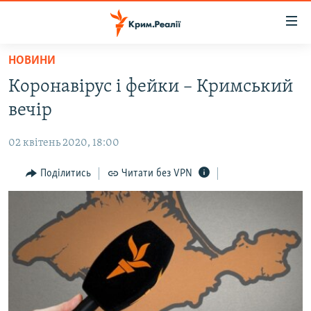
Доступність
посилання
Перейти
НОВИНИ
до
НОВИНИ
Коронавірус і фейки – Кримський
основного
ВОДА.КРИМ
матеріалу
вечір
ВІДЕО ТА ФОТО
Перейти
до
02 квітень 2020, 18:00
ПОЛІТИКА
основної
БЛОГИ
Поділитись
Читати без VPN
навігації
Перейти
ПОГЛЯД
до
ІНТЕРВ'Ю
пошуку
ВСЕ ЗА ДЕНЬ
СПЕЦПРОЕКТИ
ЯК ОБІЙТИ БЛОКУВАННЯ
ДЕПОРТАЦІЯ