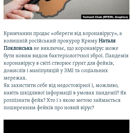
ВІДЕОУРОКИ «ELIFBE»
Русский
СВІДЧЕННЯ ОКУПАЦІЇ
Qırımtatar
УКРАЇНСЬКА ПРОБЛЕМА КРИМУ
Кримчанин продає «обереги від коронавірусу», а
ДОЛУЧАЙСЯ!
ІНФОГРАФІКА
колишній російський прокурор Криму
Наталя
Поклонська
не виключає, що коронавірус може
бути новим видом бактеріологічної зброї. Пандемія
коронавірусу в світі створює ґрунт для фейків,
Усі сайти RFE/RL
домислів і маніпуляцій у ЗМІ та соціальних
мережах.
Як захистити себе від недостовірної і, можливо,
навіть шкідливої інформації в умовах пандемії? Як
розпізнати фейк? Хто і з якою метою займається
поширенням фейків про новий вірус?