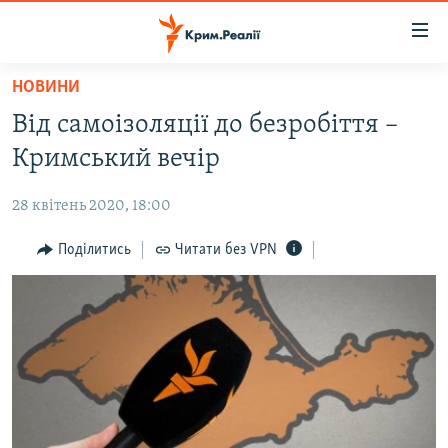
Доступність
посилання
Перейти
НОВИНИ
до
НОВИНИ
Від самоізоляції до безробіття –
основного
ВОДА.КРИМ
матеріалу
Кримський вечір
ВІДЕО ТА ФОТО
Перейти
до
28 квітень 2020, 18:00
ПОЛІТИКА
основної
БЛОГИ
Поділитись
Читати без VPN
навігації
Перейти
ПОГЛЯД
до
ІНТЕРВ'Ю
пошуку
ВСЕ ЗА ДЕНЬ
СПЕЦПРОЕКТИ
ЯК ОБІЙТИ БЛОКУВАННЯ
ДЕПОРТАЦІЯ