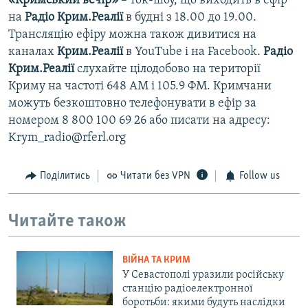
«Кримський вечір»
– ток-шоу, що виходить в ефір
на
Радіо Крим.Реалії
в будні з 18.00 до 19.00.
Трансляцію ефіру можна також дивитися на
каналах
Крим.Реалії
в YouTube і на Facebook.
Радіо
Крим.Реалії
слухайте цілодобово на території
Криму на частоті 648 АМ і 105.9 ФМ. Кримчани
можуть безкоштовно телефонувати в ефір за
номером 8 800 100 69 26 або писати на адресу:
Krym_radio@rferl.org
Поділитись
Читати без VPN
Follow us
Читайте також
ВІЙНА ТА КРИМ
У Севастополі уразили російську
станцію радіоелектронної
боротьби: якими будуть наслідки