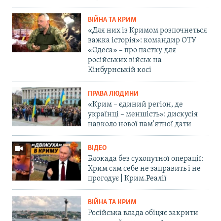
ВІЙНА ТА КРИМ
«Для них із Кримом розпочнеться
важка історія»: командир ОТУ
«Одеса» – про пастку для
російських військ на
Кінбурнській косі
ПРАВА ЛЮДИНИ
«Крим – єдиний регіон, де
українці – меншість»: дискусія
навколо нової пам'ятної дати
ВІДЕО
Блокада без сухопутної операції:
Крим сам себе не заправить і не
прогодує | Крим.Реалії
ВІЙНА ТА КРИМ
Російська влада обіцяє закрити