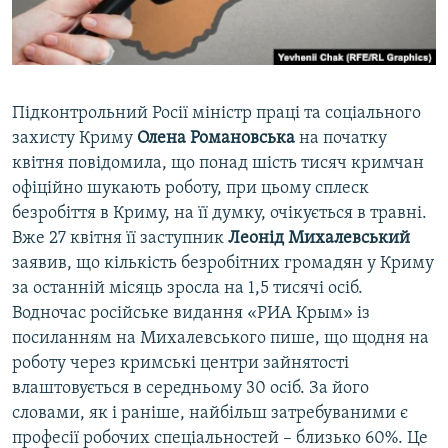
ВІДЕОУРОКИ «ELIFBE»
Русский
СВІДЧЕННЯ ОКУПАЦІЇ
Qırımtatar
УКРАЇНСЬКА ПРОБЛЕМА КРИМУ
Підконтрольний Росії міністр праці та соціального
ДОЛУЧАЙСЯ!
ІНФОГРАФІКА
захисту Криму
Олена Романовська
на початку
квітня повідомила, що понад шість тисяч кримчан
офіційно шукають роботу, при цьому сплеск
безробіття в Криму, на її думку, очікується в травні.
Усі сайти RFE/RL
Вже 27 квітня її заступник
Леонід Михалевський
заявив, що кількість безробітних громадян у Криму
за останній місяць зросла на 1,5 тисячі осіб.
Водночас російське видання «РИА Крым» із
посиланням на Михалевського пише, що щодня на
роботу через кримські центри зайнятості
влаштовується в середньому 30 осіб. За його
словами, як і раніше, найбільш затребуваними є
професії робочих спеціальностей – близько 60%. Це