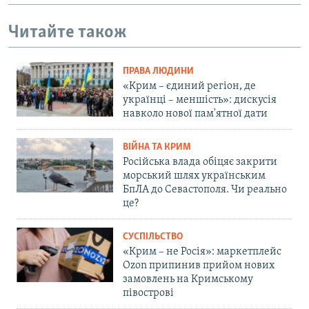
Читайте також
ПРАВА ЛЮДИНИ
«Крим – єдиний регіон, де
українці – меншість»: дискусія
навколо нової пам'ятної дати
ВІЙНА ТА КРИМ
Російська влада обіцяє закрити
морський шлях українським
БпЛА до Севастополя. Чи реально
це?
СУСПІЛЬСТВО
«Крим – не Росія»: маркетплейс
Ozon припинив прийом нових
замовлень на Кримському
півострові