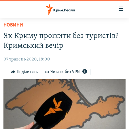
Доступність
посилання
Перейти
НОВИНИ
до
НОВИНИ
Як Криму прожити без туристів? –
основного
ВОДА.КРИМ
матеріалу
Кримський вечір
ВІДЕО ТА ФОТО
Перейти
до
07 травень 2020, 18:00
ПОЛІТИКА
основної
БЛОГИ
Поділитись
Читати без VPN
навігації
Перейти
ПОГЛЯД
до
ІНТЕРВ'Ю
пошуку
ВСЕ ЗА ДЕНЬ
СПЕЦПРОЕКТИ
ЯК ОБІЙТИ БЛОКУВАННЯ
ДЕПОРТАЦІЯ