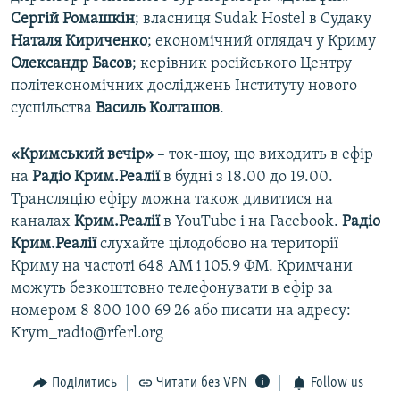
Сергій Ромашкін
; власниця Sudak Hostel в Судаку
Наталя Кириченко
; економічний оглядач у Криму
Олександр Басов
; керівник російського Центру
політекономічних досліджень Інституту нового
суспільства
Василь Колташов
.
«Кримський вечір»
– ток-шоу, що виходить в ефір
на
Радіо Крим.Реалії
в будні з 18.00 до 19.00.
Трансляцію ефіру можна також дивитися на
каналах
Крим.Реалії
в YouTube і на Facebook.
Радіо
Крим.Реалії
слухайте цілодобово на території
Криму на частоті 648 АМ і 105.9 ФМ. Кримчани
можуть безкоштовно телефонувати в ефір за
номером 8 800 100 69 26 або писати на адресу:
Krym_radio@rferl.org
Поділитись
Читати без VPN
Follow us