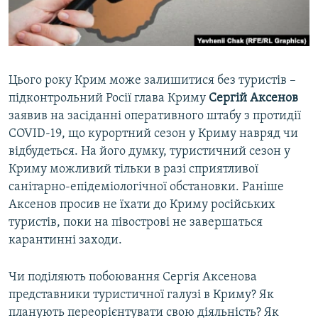
ВІДЕОУРОКИ «ELIFBE»
Русский
СВІДЧЕННЯ ОКУПАЦІЇ
Qırımtatar
УКРАЇНСЬКА ПРОБЛЕМА КРИМУ
Цього року Крим може залишитися без туристів –
ДОЛУЧАЙСЯ!
ІНФОГРАФІКА
підконтрольний Росії глава Криму
Сергій Аксенов
заявив на засіданні оперативного штабу з протидії
COVID-19, що курортний сезон у Криму навряд чи
відбудеться. На його думку, туристичний сезон у
Усі сайти RFE/RL
Криму можливий тільки в разі сприятливої
санітарно-епідеміологічної обстановки. Раніше
Аксенов просив не їхати до Криму російських
туристів, поки на півострові не завершаться
карантинні заходи.
Чи поділяють побоювання Сергія Аксенова
представники туристичної галузі в Криму? Як
планують переорієнтувати свою діяльність? Як