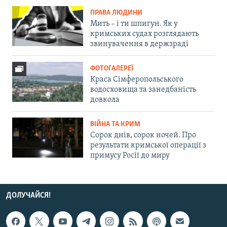
ПРАВА ЛЮДИНИ
Мить – і ти шпигун. Як у
кримських судах розглядають
звинувачення в держзраді
ФОТОГАЛЕРЕЇ
Краса Сімферопольського
водосховища та занедбаність
довкола
ВІЙНА ТА КРИМ
Сорок днів, сорок ночей. Про
результати кримської операції з
примусу Росії до миру
ДОЛУЧАЙСЯ!