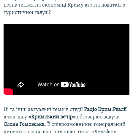
позначиться на економіці Криму втрата податків з
туристичної галузі?
Ці та інші актуальні теми в студії
Радіо Крим.Реалії
в ток-шоу
«Кримський вечір»
обговорює ведуча
Олена Ремовська
. Її співрозмовники: генеральний
директор російського туроператора «Дельфін»