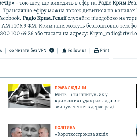
вечір»
– ток-шоу, що виходить в ефір на
Радіо Крим.Реал
00. Трансляцію ефіру можна також дивитися на каналах
Facebook.
Радіо Крим.Реалії
слухайте цілодобово на тер
48 АМ і 105.9 ФМ. Кримчани можуть безкоштовно телефо
800 100 69 26 або писати на адресу: Krym_radio@rferl.o
ь
Читати без VPN
Follow us
Print
ПРАВА ЛЮДИНИ
Мить – і ти шпигун. Як у
кримських судах розглядають
звинувачення в держзраді
ПОЛІТИКА
«Короткострокова акція