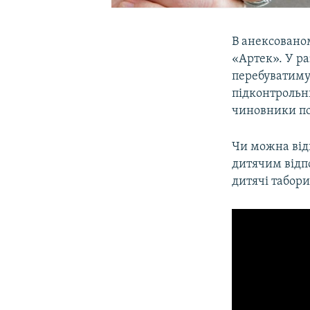
В анексованом
«Артек». У ра
перебуватиму
підконтрольн
чиновники пог
Чи можна відк
дитячим відпо
дитячі табори