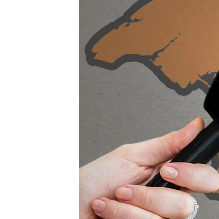
ВІДЕОУРОКИ «ELIFBE»
СВІДЧЕННЯ ОКУПАЦІЇ
УКРАЇНСЬКА ПРОБЛЕМА КРИМУ
ІНФОГРАФІКА