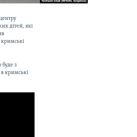
 центру
их дітей, які
ив
я кримські
 буде з
а в кримські