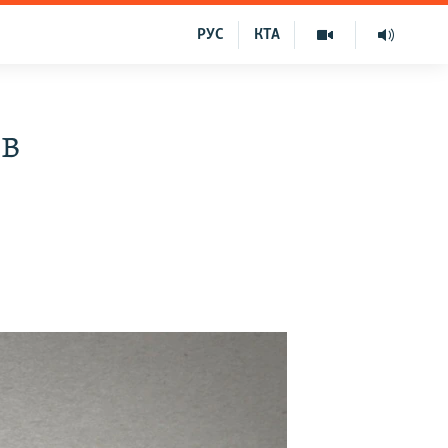
РУС
КТА
 в