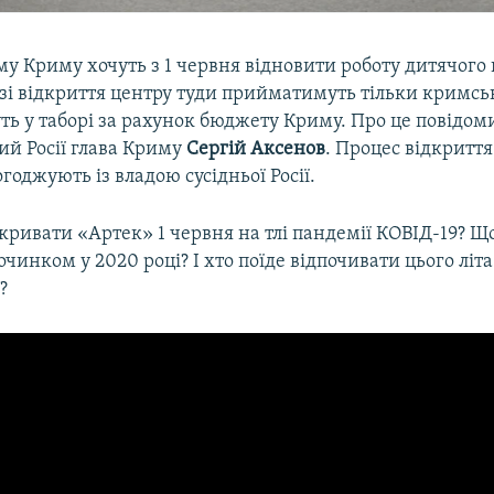
у Криму хочуть з 1 червня відновити роботу дитячого
зі відкриття центру туди прийматимуть тільки кримськ
ть у таборі за рахунок бюджету Криму. Про це повідом
ий Росії глава Криму
Сергій Аксенов
. Процес відкритт
оджують із владою сусідньої Росії.
ривати «Артек» 1 червня на тлі пандемії КОВІД-19? Що
чинком у 2020 році? І хто поїде відпочивати цього літ
?