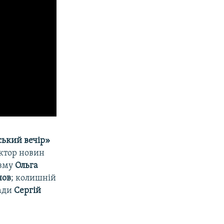
ький вечір»
актор новин
изму
Ольга
нов
; колишній
ради
Сергій