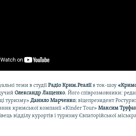
уальні теми в студії
Радіо Крим.Реалії
в ток-шоу
«Кримс
едучий
Олександр Лащенко
. Його співрозмовники: ред
щі туризму»
Данило Марченко
; віцепрезидент Ростур
івник кримської компанії «Kinder Tour»
Максим Труфа
вець відділу курортів і туризму Євпаторійської міськ