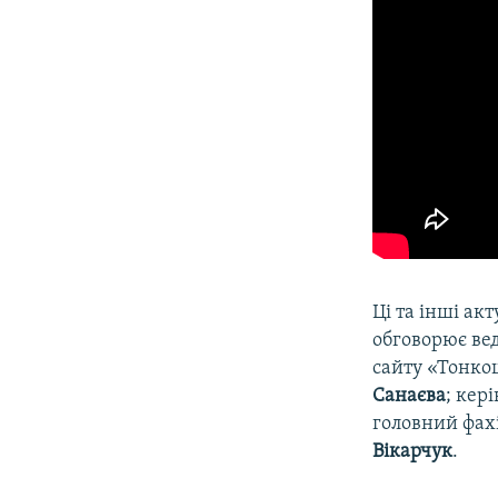
Ці та інші акт
обговорює в
сайту «Тонко
Санаєва
; кер
головний фахі
Вікарчук
.