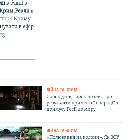
ії
в будні з
Крим.Реалії
в
иторії Криму
нувати в ефір
rg
ВІЙНА ТА КРИМ
Сорок днів, сорок ночей. Про
результати кримської операції з
примусу Росії до миру
ВІЙНА ТА КРИМ
«Полювання на колони». Як ЗСУ