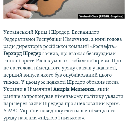
ВІДЕОУРОКИ «ELIFBE»
Русский
СВІДЧЕННЯ ОКУПАЦІЇ
Qırımtatar
УКРАЇНСЬКА ПРОБЛЕМА КРИМУ
Український Крим і Шредер. Ексканцлер
ДОЛУЧАЙСЯ!
ІНФОГРАФІКА
Федеративної Республіки Німеччина, а нині голова
ради директорів російської компанії «Роснефть»
Ґерхард Шредер
заявив, що вважає безглуздими
санкції проти Росії в умовах глобальної кризи. Про
Усі сайти RFE/RL
це ексголова німецького уряду сказав у подкасті,
перший випуск якого був опублікований цього
тижня. У цьому ж подкасті Шредер образив посла
України в Німеччині
Андрія Мельника
, який
раніше запропонував німецькому політику укласти
парі через заяви Шредера про анексований Крим.
У МЗС України поведінку ексголови німецького
уряду назвали «підлою і низькою».