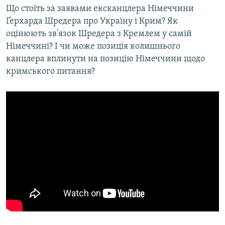
Що стоїть за заявами ексканцлера Німеччини
Ґерхарда Шредера про Україну і Крим? Як
оцінюють зв'язок Шредера з Кремлем у самій
Німеччині? І чи може позиція колишнього
канцлера вплинути на позицію Німеччини щодо
кримського питання?