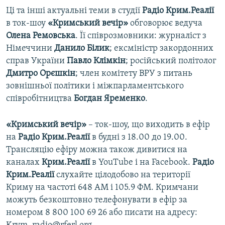
Ці та інші актуальні теми в студії
Радіо Крим.Реалії
в ток-шоу
«Кримський вечір»
обговорює ведуча
Олена Ремовська
. Її співрозмовники: журналіст з
Німеччини
Данило Білик
; ексміністр закордонних
справ України
Павло Клімкін
; російський політолог
Дмитро Орєшкін
; член комітету ВРУ з питань
зовнішньої політики і міжпарламентського
співробітництва
Богдан Яременко
.
«Кримський вечір»
– ток-шоу, що виходить в ефір
на
Радіо Крим.Реалії
в будні з 18.00 до 19.00.
Трансляцію ефіру можна також дивитися на
каналах
Крим.Реалії
в YouTube і на Facebook.
Радіо
Крим.Реалії
слухайте цілодобово на території
Криму на частоті 648 АМ і 105.9 ФМ. Кримчани
можуть безкоштовно телефонувати в ефір за
номером 8 800 100 69 26 або писати на адресу: