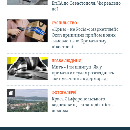
БпЛА до Севастополя. Чи реально
це?
СУСПІЛЬСТВО
«Крим – не Росія»: маркетплейс
Ozon припинив прийом нових
замовлень на Кримському
півострові
ПРАВА ЛЮДИНИ
Мить – і ти шпигун. Як у
кримських судах розглядають
звинувачення в держзраді
ФОТОГАЛЕРЕЇ
Краса Сімферопольського
водосховища та занедбаність
довкола