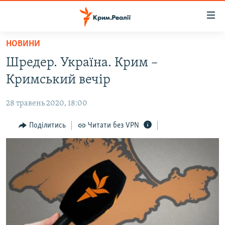
Доступність
посилання
Перейти
НОВИНИ
до
НОВИНИ
Шредер. Україна. Крим –
основного
ВОДА.КРИМ
матеріалу
Кримський вечір
ВІДЕО ТА ФОТО
Перейти
до
28 травень 2020, 18:00
ПОЛІТИКА
основної
БЛОГИ
Поділитись
Читати без VPN
навігації
Перейти
ПОГЛЯД
до
ІНТЕРВ'Ю
пошуку
ВСЕ ЗА ДЕНЬ
СПЕЦПРОЕКТИ
ЯК ОБІЙТИ БЛОКУВАННЯ
ДЕПОРТАЦІЯ