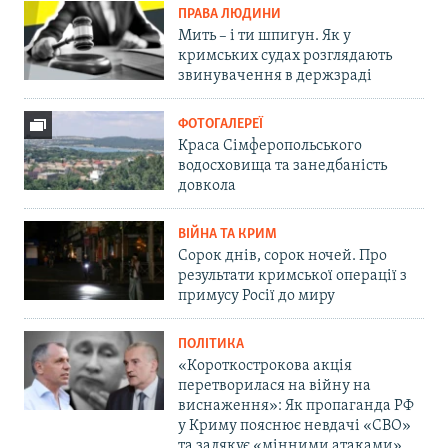
ПРАВА ЛЮДИНИ
Мить – і ти шпигун. Як у
кримських судах розглядають
звинувачення в держзраді
ФОТОГАЛЕРЕЇ
Краса Сімферопольського
водосховища та занедбаність
довкола
ВІЙНА ТА КРИМ
Сорок днів, сорок ночей. Про
результати кримської операції з
примусу Росії до миру
ПОЛІТИКА
«Короткострокова акція
перетворилася на війну на
виснаження»: Як пропаганда РФ
у Криму пояснює невдачі «СВО»
та залякує «мінними атаками»