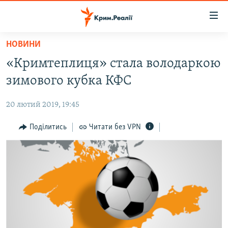
Доступність
посилання
Перейти
НОВИНИ
до
НОВИНИ
«Кримтеплиця» стала володаркою
основного
ВОДА.КРИМ
матеріалу
зимового кубка КФС
ВІДЕО ТА ФОТО
Перейти
до
20 лютий 2019, 19:45
ПОЛІТИКА
основної
БЛОГИ
Поділитись
Читати без VPN
навігації
Перейти
ПОГЛЯД
до
ІНТЕРВ'Ю
пошуку
ВСЕ ЗА ДЕНЬ
СПЕЦПРОЕКТИ
ЯК ОБІЙТИ БЛОКУВАННЯ
ДЕПОРТАЦІЯ