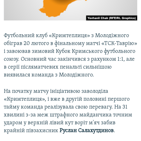
ВІДЕОУРОКИ «ELIFBE»
Русский
СВІДЧЕННЯ ОКУПАЦІЇ
Qırımtatar
УКРАЇНСЬКА ПРОБЛЕМА КРИМУ
Футбольний клуб «Кримтеплиця» з Молодіжного
ДОЛУЧАЙСЯ!
ІНФОГРАФІКА
обіграв 20 лютого в фінальному матчі «ТСК-Таврію»
і завоював зимовий Кубок Кримського футбольного
союзу. Основний час закінчився з рахунком 1:1, але
в серії післяматчевих пенальті сильнішою
Усі сайти RFE/RL
виявилася команда з Молодіжного.
На початку матчу ініціативою заволоділа
«Кримтеплиця», і вже в другій половині першого
тайму команда реалізувала свою перевагу. На 31
хвилині з-за меж штрафного майданчика точним
ударом у верхній лівий кут воріт м'яч забив
крайній півзахисник
Руслан Салахутдинов
.