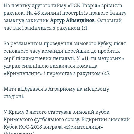
На початку другого тайму «ТСК-Таврія» зрівняла
рахунок. На 48 хвилині простріл із правого флангу
замкнув захисник
Артур Айметдінов
. Основний
час так і закінчився з рахунком 1:1.
За регламентом проведення зимового Кубку, після
основного часу команди перейшли до пробиття
серії післяматчевих пенальті. У «11-ти метрових»
ударах сильнішою виявилася команда
«Кримтеплиця» і перемогла з рахунком 6:5.
Матч відбувався в Аграрному на місцевому
стадіоні.
У Криму 3 лютого стартував зимовий кубок
Кримського футбольного союзу. Відкритий зимовий
Кубок КФС-2018 виграла «Кримтеплиця»