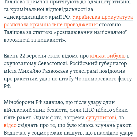
Таліпова кримчан притягують до адміністративної
та кримінальної відповідальності за
«дискредитацію» армії РФ.
Українська прокуратура
розпочала кримінальне провадження
стосовно
Таліпова за статтею «розпалювання національної
ворожнечі та ненависті».
Вдень 22 вересня стало відомо про
кілька вибухів
в
окупованому Севастополі. Російський губернатор
міста Михайло Развожаєв у телеграмі повідомив
про ракетний удар по штабу Чорноморського флоту
РФ.
Міноборони РФ заявило, що після удару один
військовий зник безвісти, сили ППО нібито збили
п'ять ракет. Однак фото, зокрема
супутникові
, та
відео
свідчать про те, що було кілька влучань ракет.
Водночас у соцмережах пишуть, що внаслідок удару