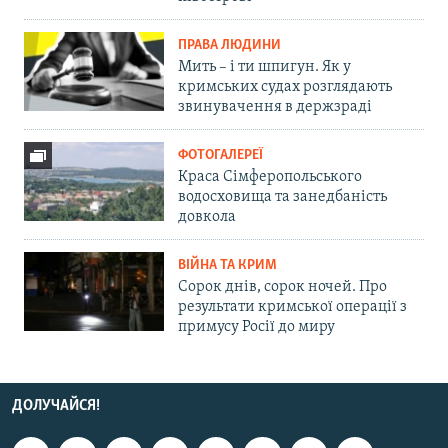
ПРАВА ЛЮДИНИ
Мить – і ти шпигун. Як у
кримських судах розглядають
звинувачення в держзраді
ФОТОГАЛЕРЕЇ
Краса Сімферопольського
водосховища та занедбаність
довкола
ВІЙНА ТА КРИМ
Сорок днів, сорок ночей. Про
результати кримської операції з
примусу Росії до миру
ДОЛУЧАЙСЯ!