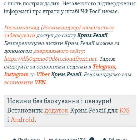
є шість постраждалих. Незалежного підтвердження
інформації про втрати у штабі ЧФ Росії немає.
Роскомнагляд (Роскомнадзор) намагається
заблокувати
доступ до сайту
Крим.Реалії
.
Безперешкодно читати Крим.Реалії можна за
допомогою
дзеркального сайту
:
https://dfs0qrmo00d6u.cloudfront.net
. Також
слідкуйте за основними подіями в
Telegram
,
Instagram
та
Viber
Крим.Реалії
. Рекомендуємо вам
встановити
VPN
.
Новини без блокування і цензури!
Встановити
додаток
Крим.Реалії для
iOS
і
Android
.