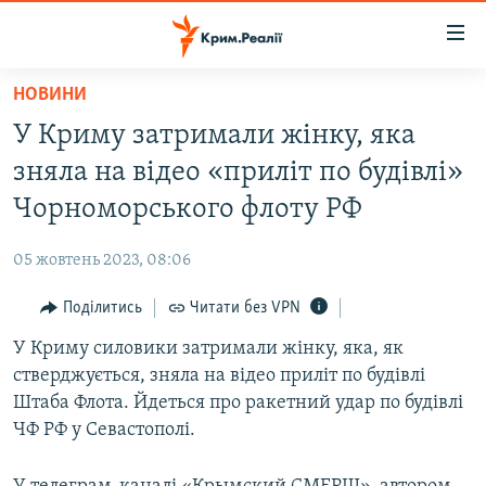
Доступність
посилання
Перейти
НОВИНИ
до
НОВИНИ
У Криму затримали жінку, яка
основного
ВОДА.КРИМ
матеріалу
зняла на відео «приліт по будівлі»
ВІДЕО ТА ФОТО
Перейти
Чорноморського флоту РФ
до
ПОЛІТИКА
основної
05 жовтень 2023, 08:06
БЛОГИ
навігації
Перейти
Поділитись
Читати без VPN
ПОГЛЯД
до
У Криму силовики затримали жінку, яка, як
ІНТЕРВ'Ю
пошуку
стверджується, зняла на відео приліт по будівлі
ВСЕ ЗА ДЕНЬ
Штаба Флота. Йдеться про ракетний удар по будівлі
СПЕЦПРОЕКТИ
ЧФ РФ у Севастополі.
ЯК ОБІЙТИ БЛОКУВАННЯ
ДЕПОРТАЦІЯ