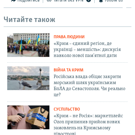
Поділитись
Читати без VPN
Follow us
Читайте також
ПРАВА ЛЮДИНИ
«Крим – єдиний регіон, де
українці – меншість»: дискусія
навколо нової пам'ятної дати
ВІЙНА ТА КРИМ
Російська влада обіцяє закрити
морський шлях українським
БпЛА до Севастополя. Чи реально
це?
СУСПІЛЬСТВО
«Крим – не Росія»: маркетплейс
Ozon припинив прийом нових
замовлень на Кримському
півострові