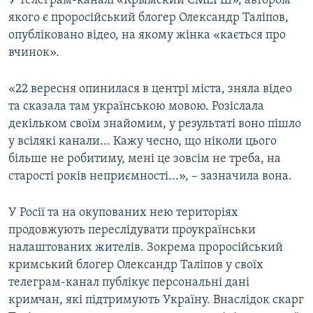
У телеграм-каналі «Крымский СМЕРШ», автором
ВІДЕОУРОКИ «ELIFBE»
якого є проросійський блогер Олександр Таліпов,
Русский
опубліковано відео, на якому жінка «кається про
СВІДЧЕННЯ ОКУПАЦІЇ
Qırımtatar
вчинок».
УКРАЇНСЬКА ПРОБЛЕМА КРИМУ
ДОЛУЧАЙСЯ!
«22 вересня опинилася в центрі міста, зняла відео
ІНФОГРАФІКА
та сказала там українською мовою. Розіслала
декільком своїм знайомим, у результаті воно пішло
у всілякі канали... Кажу чесно, що ніколи цього
Усі сайти RFE/RL
більше не робитиму, мені це зовсім не треба, на
старості років неприємності...», – зазначила вона.
У Росії та на окупованих нею територіях
продовжують переслідувати проукраїнськи
налаштованих жителів. Зокрема проросійський
кримський блогер Олександр Таліпов у своїх
телеграм-канал публікує персональні дані
кримчан, які підтримують Україну. Внаслідок скарг