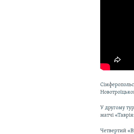
Сімферопольс
Новотроїцьког
У другому ту
матчі «Таврія
Четвертий «Ві