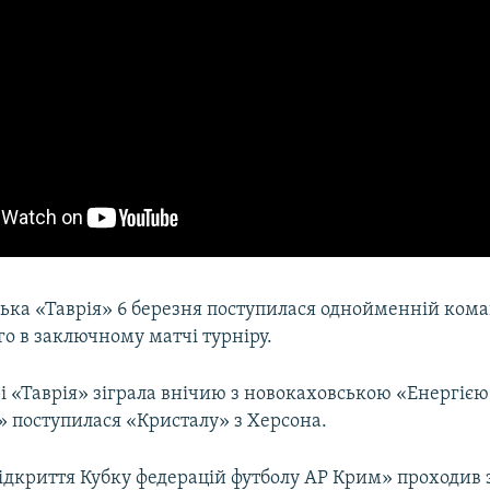
ька «Таврія» 6 березня поступилася однойменній кома
о в заключному матчі турніру.
рі «Таврія» зіграла внічию з новокаховською «Енергіє
» поступилася «Кристалу» з Херсона.
дкриття Кубку федерацій футболу АР Крим» проходив з