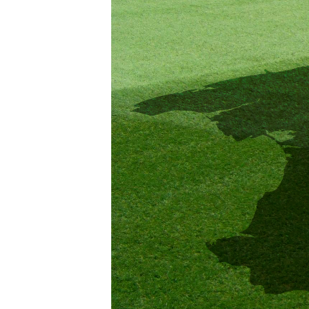
ВІДЕОУРОКИ «ELIFBE»
СВІДЧЕННЯ ОКУПАЦІЇ
УКРАЇНСЬКА ПРОБЛЕМА КРИМУ
ІНФОГРАФІКА