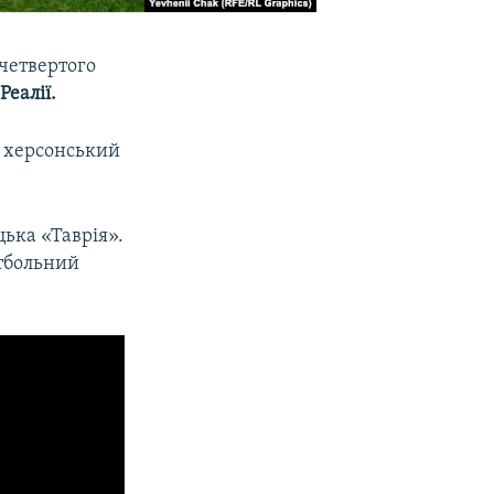
четвертого
еалії.
в херсонський
цька «Таврія».
тбольний