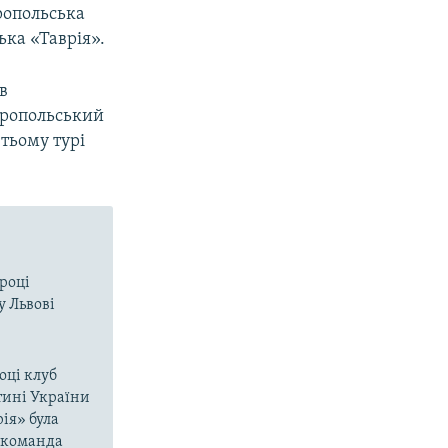
ропольська
ька «Таврія».
в
еропольський
етьому турі
 році
у Львові
оці клуб
тині України
ія» була
і команда