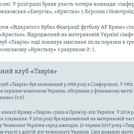
соні. У розіграші брали участь чотири команди: сімфе
окаховська «Енергія», «Кристал» з Херсона і Новотроїц
рем «Відкритого Кубка Федерації футболу АР Крим» ста
«Кристал». Відроджений на материковій Україні сімф
уб «Таврія» тоді покинув змагання після поразки в тр
сонському «Кристалу» з рахунком 0: 1.
ний клуб «Таврія»
луб «Таврія» був заснований у 1958 році в Сімферополі. У 1992
ла першим чемпіоном України, обігравши у фінальному матчі 
намо» (1:0).
 анексії Криму «Таврія» грала в Прем'єр-лізі України. У 2014 р
є існування. У 2016 році був відновлений на материковій час
у Чемпіонат України серед аматорів. 21 червня 2017 року «Тавр
ля участі у другій лізі чемпіонату України. Свої домашні матч