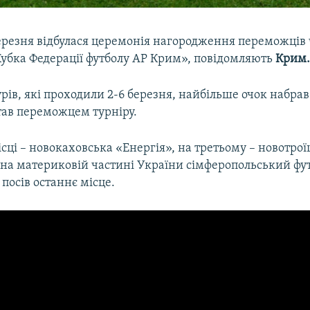
березня відбулася церемонія нагородження переможців 
Кубка Федерації футболу АР Крим», повідомляють
Крим.Р
урів, які проходили 2-6 березня, найбільше очок набра
тав переможцем турніру.
сці – новокаховська «Енергія», на третьому – новотрої
на материковій частині України сімферопольський фу
 посів останнє місце.