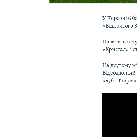
У Херсоні 6 
«Відкритого 
Після трьох т
«Кристал» і с
На другому мі
Відроджений 
клуб «Таврія»