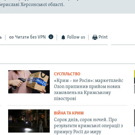
Бериславі Херсонської області.
ь
Читати без VPN
Follow us
Print
СУСПІЛЬСТВО
«Крим – не Росія»: маркетплейс
Ozon припинив прийом нових
замовлень на Кримському
півострові
ВІЙНА ТА КРИМ
Сорок днів, сорок ночей. Про
результати кримської операції з
примусу Росії до миру