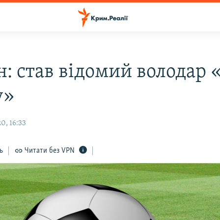
н: став відомий володар 
у»
0, 16:33
ь
Читати без VPN