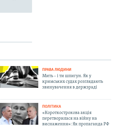
ПРАВА ЛЮДИНИ
Мить – і ти шпигун. Як у
кримських судах розглядають
звинувачення в держзраді
ПОЛІТИКА
«Короткострокова акція
перетворилася на війну на
виснаження»: Як пропаганда РФ