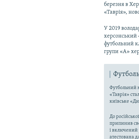
березня в Хер
«Таврія», нов
У 2019 волода
херсонський 
футбольний кл
групи «А» хер
Футболь
Футбольний к
«Таврія» ста
київське «Ди
До російської
припинив сво
і включений 
атестована д