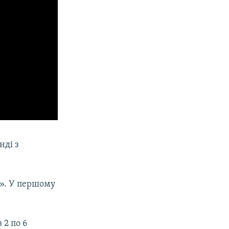
нді з
ю». У першому
 2 по 6