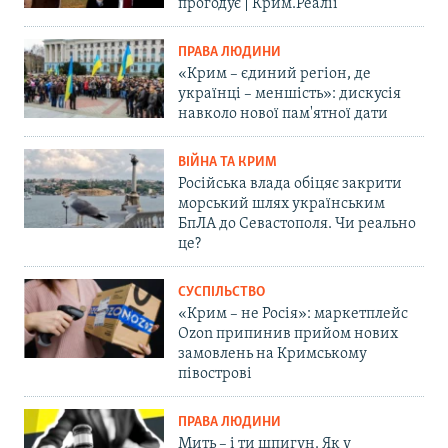
прогодує | Крим.Реалії
ПРАВА ЛЮДИНИ
«Крим – єдиний регіон, де
українці – меншість»: дискусія
навколо нової пам'ятної дати
ВІЙНА ТА КРИМ
Російська влада обіцяє закрити
морський шлях українським
БпЛА до Севастополя. Чи реально
це?
СУСПІЛЬСТВО
«Крим – не Росія»: маркетплейс
Ozon припинив прийом нових
замовлень на Кримському
півострові
ПРАВА ЛЮДИНИ
Мить – і ти шпигун. Як у