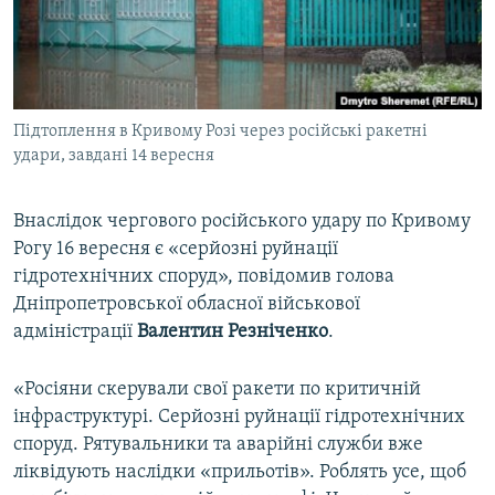
ВІДЕОУРОКИ «ELIFBE»
Русский
СВІДЧЕННЯ ОКУПАЦІЇ
Qırımtatar
УКРАЇНСЬКА ПРОБЛЕМА КРИМУ
Підтоплення в Кривому Розі через російські ракетні
ДОЛУЧАЙСЯ!
ІНФОГРАФІКА
удари, завдані 14 вересня
Внаслідок чергового російського удару по Кривому
Усі сайти RFE/RL
Рогу 16 вересня є «серйозні руйнації
гідротехнічних споруд», повідомив голова
Дніпропетровської обласної військової
адміністрації
Валентин Резніченко
.
«Росіяни скерували свої ракети по критичній
інфраструктурі. Серйозні руйнації гідротехнічних
споруд. Рятувальники та аварійні служби вже
ліквідують наслідки «прильотів». Роблять усе, щоб