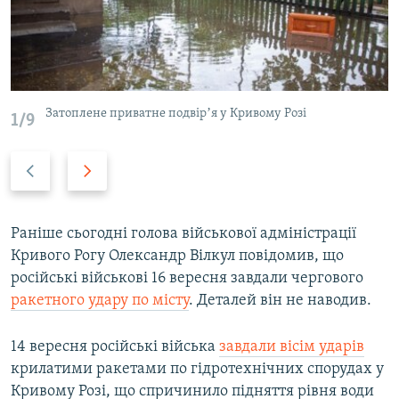
Затоплене приватне подвірʼя у Кривому Розі
1/9
P
N
r
e
e
x
v
t
Раніше сьогодні голова військової адміністрації
i
s
Кривого Рогу Олександр Вілкул повідомив, що
o
l
російські військові 16 вересня завдали чергового
u
i
ракетного удару по місту
. Деталей він не наводив.
s
d
s
e
14 вересня російські війська
завдали вісім ударів
l
крилатими ракетами по гідротехнічних спорудах у
i
Кривому Розі, що спричинило підняття рівня води