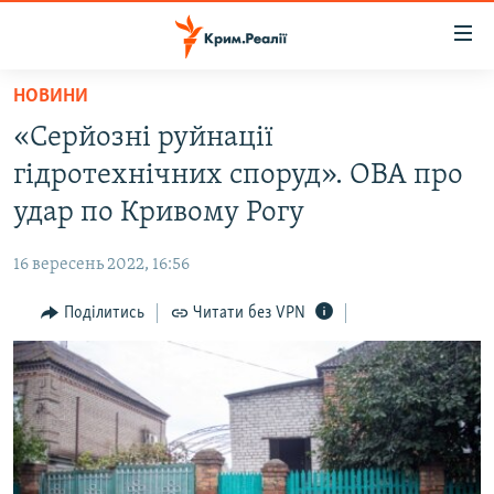
Доступність
посилання
Перейти
НОВИНИ
до
НОВИНИ
«Серйозні руйнації
основного
ВОДА.КРИМ
матеріалу
гідротехнічних споруд». ОВА про
ВІДЕО ТА ФОТО
Перейти
удар по Кривому Рогу
до
ПОЛІТИКА
основної
16 вересень 2022, 16:56
БЛОГИ
навігації
Перейти
Поділитись
Читати без VPN
ПОГЛЯД
до
ІНТЕРВ'Ю
пошуку
ВСЕ ЗА ДЕНЬ
СПЕЦПРОЕКТИ
ЯК ОБІЙТИ БЛОКУВАННЯ
ДЕПОРТАЦІЯ