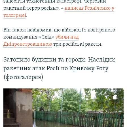
запобігти техногенній катастрофі. Черговий
ракетний терор росіян», –
написав Резніченко у
телеграмі
.
Він також повідомив, що військові з повітряного
командування «Схід»
збили над
Дніпропетровщиною
три російські ракети.
Затопило будинки та городи. Наслідки
ракетних атак Росії по Кривому Рогу
(фотогалерея)