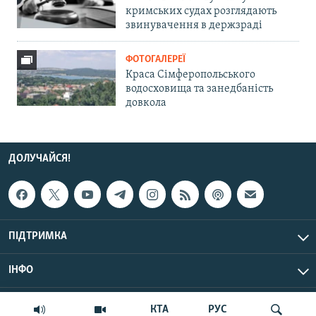
кримських судах розглядають
звинувачення в держзраді
ФОТОГАЛЕРЕЇ
Краса Сімферопольського
водосховища та занедбаність
довкола
ДОЛУЧАЙСЯ!
ПІДТРИМКА
ІНФО
© Крим.Реалії, 2026 | Усі права застережено.
КТА
РУС