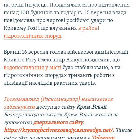
d
на річці Інгулець. Повідомлялося про підтоплення
e
понад 100 будинків та подвір’їв. 15 вересня влада
повідомляла про чергові російські удари по
Кривому Розі і ще влучанння
в районі
гідротехнічних споруд
.
Вранці 16 вересня голова військової адміністрації
Кривого Рогу Олександр Вілкул повідомив, що
водопостачання у місті
було стабілізовано, а на
гідротехнічних спорудах тривають роботи з
ліквідації наслідків ракетних ударів.
Роскомнагляд (Роскомнадзор) намагається
заблокувати
доступ до сайту
Крим.Реалії
.
Безперешкодно читати Крим.Реалії можна за
допомогою
дзеркального сайту
:
https://krymrgbcrlvrexoeaqjy.azureedge.net/
. Також
слідкуйте за основними подіями в
Telegram
,