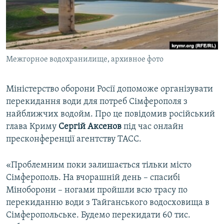
ВІДЕОУРОКИ «ELIFBE»
Русский
СВІДЧЕННЯ ОКУПАЦІЇ
Qırımtatar
УКРАЇНСЬКА ПРОБЛЕМА КРИМУ
Межгорное водохранилище, архивное фото
ДОЛУЧАЙСЯ!
ІНФОГРАФІКА
Міністерство оборони Росії допоможе організувати
перекидання води для потреб Сімферополя з
Усі сайти RFE/RL
найближчих водойм. Про це повідомив російський
глава Криму
Сергій Аксенов
під час онлайн
пресконференції агентству ТАСС.
«Проблемним поки залишається тільки місто
Сімферополь. На вчорашній день – спасибі
Міноборони – ногами пройшли всю трасу по
перекиданню води з Тайганського водосховища в
Сімферопольське. Будемо перекидати 60 тис.