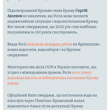
Підконтрольний Кремлю глава Криму
Сергій
Аксенов
не виключив, що Росія може визнати
надзвичайною ситуацію з водопостачанням Криму.
Він також стверджував, що 2020 рік став найбільш
посушливим за 150 років спостережень.
Влада Росії
виділила мільярди рублів
на будівництво
нових водогонів, водозаборів і на буріння
свердловин.
Моніторингова місія ООН в Україні наполягає, що,
згідно з міжнародним правом, Росія
несе повну
відповідальність за забезпечення населення Криму
водою
.
Офіційний Київ стверджує, що постачання води на
півострів через Північно-Кримський канал
відновиться тільки після деокупації Криму.