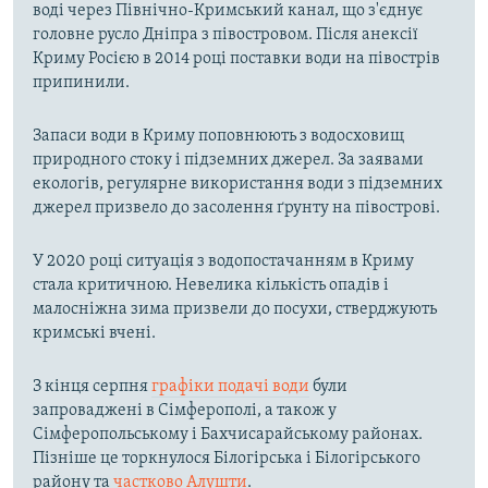
воді через Північно-Кримський канал, що з'єднує
головне русло Дніпра з півостровом. Після анексії
Криму Росією в 2014 році поставки води на півострів
припинили.
Запаси води в Криму поповнюють з водосховищ
природного стоку і підземних джерел. За заявами
екологів, регулярне використання води з підземних
джерел призвело до засолення ґрунту на півострові.
У 2020 році ситуація з водопостачанням в Криму
стала критичною. Невелика кількість опадів і
малосніжна зима призвели до посухи, стверджують
кримські вчені.
З кінця серпня
графіки подачі води
були
запроваджені в Сімферополі, а також у
Сімферопольському і Бахчисарайському районах.
Пізніше це торкнулося Білогірська і Білогірського
району та
частково Алушти
.