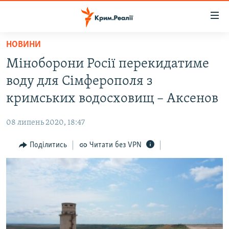
Доступність
посилання
Перейти
НОВИНИ
до
НОВИНИ
Міноборони Росії перекидатиме
основного
ВОДА.КРИМ
матеріалу
воду для Сімферополя з
ВІДЕО ТА ФОТО
Перейти
кримських водосховищ – Аксенов
до
ПОЛІТИКА
основної
08 липень 2020, 18:47
БЛОГИ
навігації
Перейти
Поділитись
Читати без VPN
ПОГЛЯД
до
ІНТЕРВ'Ю
пошуку
ВСЕ ЗА ДЕНЬ
СПЕЦПРОЕКТИ
ЯК ОБІЙТИ БЛОКУВАННЯ
ДЕПОРТАЦІЯ