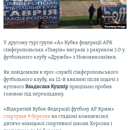
ВІДЕОУРОКИ «ELIFBE»
Русский
СВІДЧЕННЯ ОКУПАЦІЇ
Qırımtatar
УКРАЇНСЬКА ПРОБЛЕМА КРИМУ
ДОЛУЧАЙСЯ!
ІНФОГРАФІКА
У другому турі групи «А» Кубка федерації АРК
сімферопольська «Таврія» виграла з рахунком 1:0 у
футбольного клубу «Дружба» з Новомиколаївки.
Усі сайти RFE/RL
Як повідомили в прес-службі сімферопольського
футбольного клубу, на 12-й хвилині після подачі з
кутового
Владислав Кушнір
прицільно пробив
головою під перекладину.
«Відкритий Кубок Федерації футболу АР Крим»
стартував 9 березня
на стадіоні комплексної
дитячо-юнацької спортивної школи Херсона і