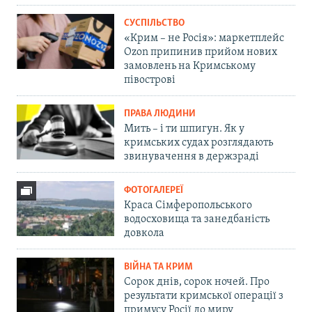
СУСПІЛЬСТВО
«Крим – не Росія»: маркетплейс
Ozon припинив прийом нових
замовлень на Кримському
півострові
ПРАВА ЛЮДИНИ
Мить – і ти шпигун. Як у
кримських судах розглядають
звинувачення в держзраді
ФОТОГАЛЕРЕЇ
Краса Сімферопольського
водосховища та занедбаність
довкола
ВІЙНА ТА КРИМ
Сорок днів, сорок ночей. Про
результати кримської операції з
примусу Росії до миру