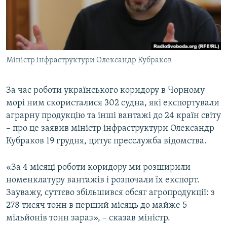
ВІДЕОУРОКИ «ELIFBE»
Русский
СВІДЧЕННЯ ОКУПАЦІЇ
Qırımtatar
УКРАЇНСЬКА ПРОБЛЕМА КРИМУ
Міністр інфраструктури Олександр Кубраков
ДОЛУЧАЙСЯ!
ІНФОГРАФІКА
За час роботи українського коридору в Чорному
морі ним скористалися 302 судна, які експортували
Усі сайти RFE/RL
аграрну продукцію та інші вантажі до 24 країн світу
– про це заявив міністр інфраструктури Олександр
Кубраков 19 грудня, цитує пресслужба відомства.
«За 4 місяці роботи коридору ми розширили
номенклатуру вантажів і розпочали їх експорт.
Зауважу, суттєво збільшився обсяг агропродукції: з
278 тисяч тонн в перший місяць до майже 5
мільйонів тонн зараз», – сказав міністр.