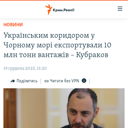
Доступність
посилання
Перейти
НОВИНИ
до
НОВИНИ
Українським коридором у
основного
ВОДА.КРИМ
матеріалу
Чорному морі експортували 10
ВІДЕО ТА ФОТО
Перейти
млн тонн вантажів – Кубраков
до
ПОЛІТИКА
основної
19 грудень 2023, 15:20
БЛОГИ
навігації
Перейти
Поділитись
Читати без VPN
ПОГЛЯД
до
ІНТЕРВ'Ю
пошуку
ВСЕ ЗА ДЕНЬ
СПЕЦПРОЕКТИ
ЯК ОБІЙТИ БЛОКУВАННЯ
ДЕПОРТАЦІЯ