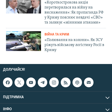
«Короткострокова акція
перетворилася на війну на
виснаження»: Як пропаганда РФ
у Криму пояснює невдачі «СВО»
та залякує «мінними атаками»
ВІЙНА ТА КРИМ
«Полювання на колони». Як ЗСУ
ріжуть військову логістику Росії в
Криму
ДОЛУЧАЙСЯ!
ПІДТРИМКА
ІНФО