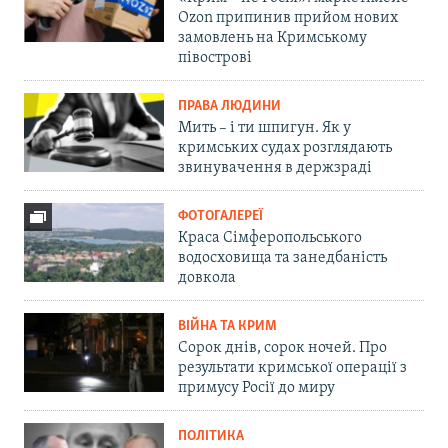
Ozon припинив прийом нових
замовлень на Кримському
півострові
ПРАВА ЛЮДИНИ
Мить – і ти шпигун. Як у
кримських судах розглядають
звинувачення в держзраді
ФОТОГАЛЕРЕЇ
Краса Сімферопольського
водосховища та занедбаність
довкола
ВІЙНА ТА КРИМ
Сорок днів, сорок ночей. Про
результати кримської операції з
примусу Росії до миру
ПОЛІТИКА