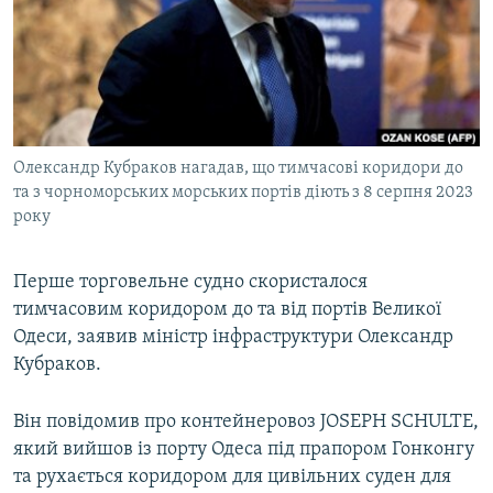
ВІДЕОУРОКИ «ELIFBE»
Русский
СВІДЧЕННЯ ОКУПАЦІЇ
Qırımtatar
УКРАЇНСЬКА ПРОБЛЕМА КРИМУ
ДОЛУЧАЙСЯ!
ІНФОГРАФІКА
Олександр Кубраков нагадав, що тимчасові коридори до
та з чорноморських морських портів діють з 8 серпня 2023
року
Усі сайти RFE/RL
Перше торговельне судно скористалося
тимчасовим коридором до та від портів Великої
Одеси, заявив міністр інфраструктури Олександр
Кубраков.
Він повідомив про контейнеровоз JOSEPH SCHULTE,
який вийшов із порту Одеса під прапором Гонконгу
та рухається коридором для цивільних суден для