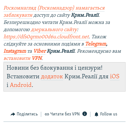
Роскомнагляд (Роскомнадзор) намагається
заблокувати
доступ до сайту
Крим.Реалії
.
Безперешкодно читати Крим.Реалії можна за
допомогою
дзеркального сайту
:
https://dfs0qrmo00d6u.cloudfront.net
. Також
слідкуйте за основними подіями в
Telegram
,
Instagram
та
Viber
Крим.Реалії
. Рекомендуємо вам
встановити
VPN
.
Новини без блокування і цензури!
Встановити
додаток
Крим.Реалії для
iOS
і
Android
.
Поділитись
Читати без VPN
Follow us