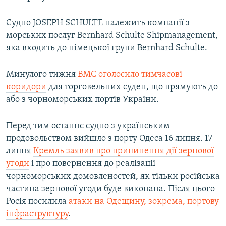
Судно JOSEPH SCHULTE належить компанії з
морських послуг Bernhard Schulte Shipmanagement,
яка входить до німецької групи Bernhard Schulte.
Минулого тижня
ВМС оголосило тимчасові
коридори
для торговельних суден, що прямують до
або з чорноморських портів України.
Перед тим останнє судно з українським
продовольством вийшло з порту Одеса 16 липня. 17
липня
Кремль заявив про припинення дії зернової
угоди
і про повернення до реалізації
чорноморських домовленостей, як тільки російська
частина зернової угоди буде виконана. Після цього
Росія посилила
атаки на Одещину, зокрема, портову
інфраструктуру
.