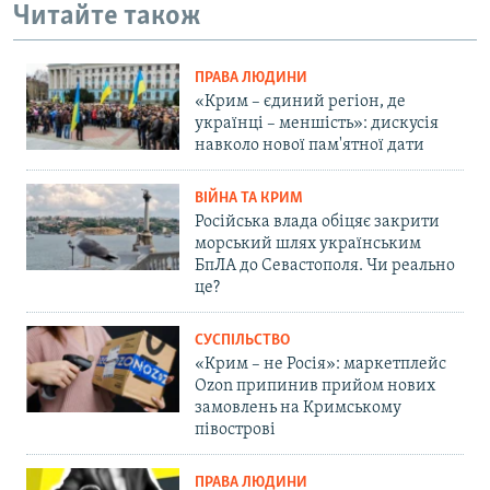
Читайте також
ПРАВА ЛЮДИНИ
«Крим – єдиний регіон, де
українці – меншість»: дискусія
навколо нової пам'ятної дати
ВІЙНА ТА КРИМ
Російська влада обіцяє закрити
морський шлях українським
БпЛА до Севастополя. Чи реально
це?
СУСПІЛЬСТВО
«Крим – не Росія»: маркетплейс
Ozon припинив прийом нових
замовлень на Кримському
півострові
ПРАВА ЛЮДИНИ