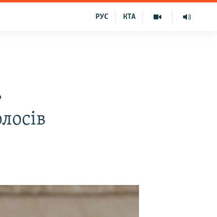
РУС
КТА
ь
лосів