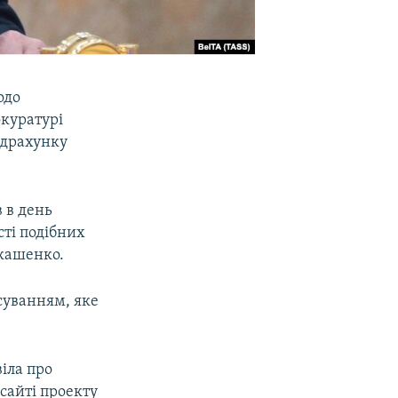
одо
окуратурі
ідрахунку
 в день
сті подібних
укашенко.
суванням, яке
іла про
сайті проекту