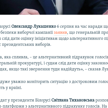
лорусі
Олександр Лукашенко
6 серпня на час наради щ
 безпеки виборчої кампанії
заявив
, що генеральній пр
м слід дати оцінку ініціативам щодо альтернативного п
ас президентських виборів.
, яка спливла, – це альтернативний підрахунок голосів
неральній прокуратурі, і судам слід дати оцінку законно
судах, якщо такі звернення туди надійдуть», – сказав Л
о дуже уважно моніторить ситуацію з достроковим голо
ть у країні.
дат у президенти Білорусі
Світлана Тихановська
розпов
-платформи з альтернативного підрахунку голосів. На 