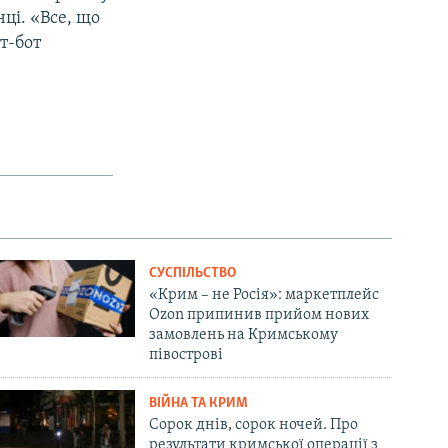
нці. «Все, що
т-бот
СУСПІЛЬСТВО
«Крим – не Росія»: маркетплейс
Ozon припинив прийом нових
замовлень на Кримському
півострові
ВІЙНА ТА КРИМ
Сорок днів, сорок ночей. Про
результати кримської операції з