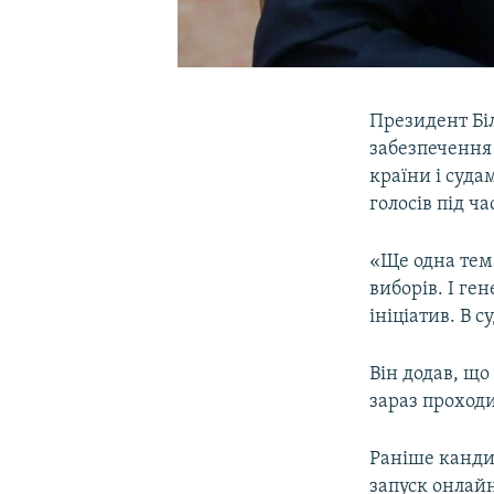
Президент Бі
забезпечення
країни і суда
голосів під ч
«Ще одна тема
виборів. І ге
ініціатив. В 
Він додав, щ
зараз проходи
Раніше канди
запуск онлайн