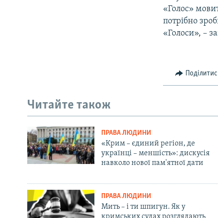
«Голос» мовит
потрібно зроб
«Голоси», – з
Поділитис
Читайте також
ПРАВА ЛЮДИНИ
«Крим – єдиний регіон, де
українці – меншість»: дискусія
навколо нової пам'ятної дати
ПРАВА ЛЮДИНИ
Мить – і ти шпигун. Як у
кримських судах розглядають