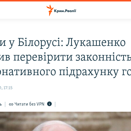
и у Білорусі: Лукашенко
ив перевірити законніст
рнативного підрахунку го
, 17:15
ь
Читати без VPN