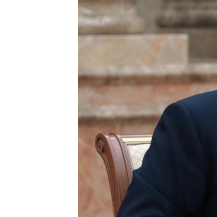
ВІДЕОУРОКИ «ELIFBE»
СВІДЧЕННЯ ОКУПАЦІЇ
УКРАЇНСЬКА ПРОБЛЕМА КРИМУ
ІНФОГРАФІКА