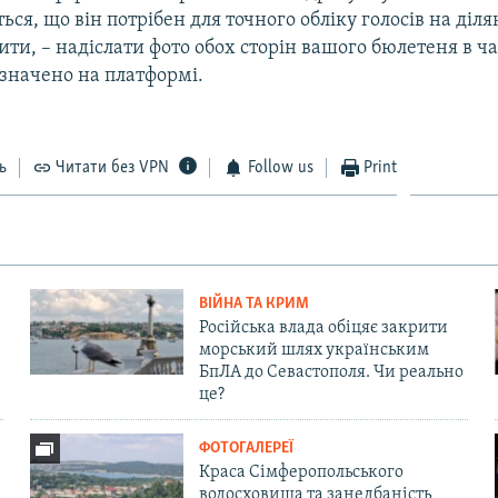
ься, що він потрібен для точного обліку голосів на діля
ити, – надіслати фото обох сторін вашого бюлетеня в ча
азначено на платформі.
ь
Читати без VPN
Follow us
Print
ВІЙНА ТА КРИМ
Російська влада обіцяє закрити
морський шлях українським
БпЛА до Севастополя. Чи реально
це?
ФОТОГАЛЕРЕЇ
Краса Сімферопольського
водосховища та занедбаність