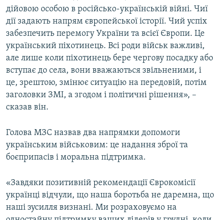
дійовою особою в російсько-українській війні. Чиї
дії задають напрям європейської історії. Чий успіх
забезпечить перемогу України та всієї Європи. Це
український піхотинець. Всі роди військ важливі,
але лише коли піхотинець бере чергову посадку або
вступає до села, вони вважаються звільненими, і
це, зрештою, змінює ситуацію на передовій, потім
заголовки ЗМІ, а згодом і політичні рішення», –
сказав він.
Голова МЗС назвав два напрямки допомоги
українським військовим: це надання зброї та
боєприпасів і моральна підтримка.
«Завдяки позитивній рекомендації Єврокомісії
українці відчули, що наша боротьба не даремна, що
наші зусилля визнані. Ми розраховуємо на
одностайну підтримку ваших лідерів у грудні, коли