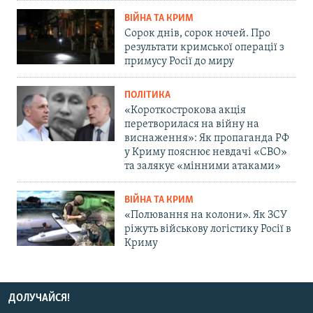
ВІЙНА ТА КРИМ
Сорок днів, сорок ночей. Про
результати кримської операції з
примусу Росії до миру
ПОЛІТИКА
«Короткострокова акція
перетворилася на війну на
виснаження»: Як пропаганда РФ
у Криму пояснює невдачі «СВО»
та залякує «мінними атаками»
ВІЙНА ТА КРИМ
«Полювання на колони». Як ЗСУ
ріжуть військову логістику Росії в
Криму
ДОЛУЧАЙСЯ!