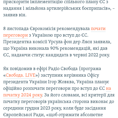
прискорити імплементацію спільного плану ЄС з
надання 1 мільйона артилерійських боєприпасів», –
заявив він.
8 листопада Єврокомісія рекомендувала
почати
переговори
з Україною про вступ до ЄС.
Президентка комісії Урсула фон дер Ляєн заявила,
що Україна виконала 90% рекомендацій, які дав
ЄС, надаючи статус кандидата в червні 2022 року.
Як повідомив в ефірі Радіо Свобода (програма
«
Свобода. LIVE
») заступник керівника Офісу
президента України Ігор Жовква, Україна планує
офіційно розпочати переговори про вступ до ЄС
на
початку 2024 року
. За його словами, всі критерії для
початку переговорів українська сторона виконає до
середини грудня 2023 року, коли буде засідання
Європейської Ради, «щоб отримати абсолютне