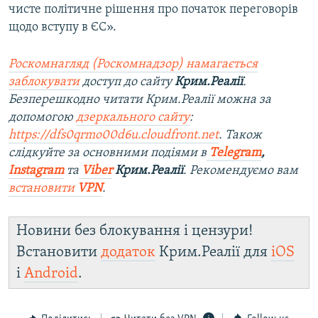
чисте політичне рішення про початок переговорів
щодо вступу в ЄС».
Роскомнагляд (Роскомнадзор) намагається
заблокувати
доступ до сайту
Крим.Реалії
.
Безперешкодно читати Крим.Реалії можна за
допомогою
дзеркального сайту
:
https://dfs0qrmo00d6u.cloudfront.net
. Також
слідкуйте за основними подіями в
Telegram
,
Instagram
та
Viber
Крим.Реалії
. Рекомендуємо вам
встановити
VPN
.
Новини без блокування і цензури!
Встановити
додаток
Крим.Реалії для
iOS
і
Android
.