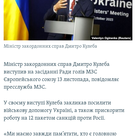
ВІДЕОУРОКИ «ELIFBE»
Русский
СВІДЧЕННЯ ОКУПАЦІЇ
Qırımtatar
УКРАЇНСЬКА ПРОБЛЕМА КРИМУ
ДОЛУЧАЙСЯ!
ІНФОГРАФІКА
Міністр закордонних справ Дмитро Кулеба
Міністр закордонних справ Дмитро Кулеба
Усі сайти RFE/RL
виступив на засіданні Ради голів МЗС
Європейського союзу 13 листопада, повідомляє
пресслужба МЗС.
У своєму виступі Кулеба закликав посилити
військову допомогу Україні, а також прискорити
роботу на 12 пакетом санкцій проти Росії.
«Ми маємо завжди пам’ятати, хто є головною