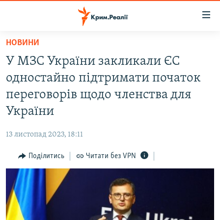
Доступність
посилання
Перейти
НОВИНИ
до
НОВИНИ
У МЗС України закликали ЄС
основного
ВОДА.КРИМ
матеріалу
одностайно підтримати початок
ВІДЕО ТА ФОТО
Перейти
переговорів щодо членства для
до
ПОЛІТИКА
України
основної
БЛОГИ
навігації
13 листопад 2023, 18:11
Перейти
ПОГЛЯД
до
Поділитись
Читати без VPN
ІНТЕРВ'Ю
пошуку
ВСЕ ЗА ДЕНЬ
СПЕЦПРОЕКТИ
ЯК ОБІЙТИ БЛОКУВАННЯ
ДЕПОРТАЦІЯ