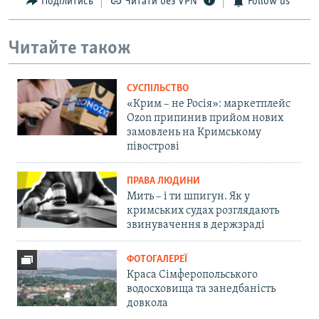
Поділитись
Читати без VPN
Follow us
Читайте також
СУСПІЛЬСТВО
«Крим – не Росія»: маркетплейс
Ozon припинив прийом нових
замовлень на Кримському
півострові
ПРАВА ЛЮДИНИ
Мить – і ти шпигун. Як у
кримських судах розглядають
звинувачення в держзраді
ФОТОГАЛЕРЕЇ
Краса Сімферопольського
водосховища та занедбаність
довкола