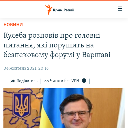
Доступність
посилання
Перейти
НОВИНИ
до
НОВИНИ
Кулеба розповів про головні
основного
ВОДА.КРИМ
матеріалу
питання, які порушить на
ВІДЕО ТА ФОТО
Перейти
безпековому форумі у Варшаві
до
ПОЛІТИКА
основної
04 жовтень 2021, 20:16
БЛОГИ
навігації
Перейти
Поділитись
Читати без VPN
ПОГЛЯД
до
ІНТЕРВ'Ю
пошуку
ВСЕ ЗА ДЕНЬ
СПЕЦПРОЕКТИ
ЯК ОБІЙТИ БЛОКУВАННЯ
ДЕПОРТАЦІЯ