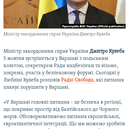
ВІДЕОУРОКИ «ELIFBE»
Русский
СВІДЧЕННЯ ОКУПАЦІЇ
Qırımtatar
УКРАЇНСЬКА ПРОБЛЕМА КРИМУ
Міністр закордонних справ України Дмитро Кулеба
ДОЛУЧАЙСЯ!
ІНФОГРАФІКА
Міністр закордонних справ України
Дмитро Кулеба
5 жовтня зустрінеться у Варшаві з польським
Усі сайти RFE/RL
колегою, секретарем Ради нацбезпеки та візьме,
зокрема, участь у безпековому форумі. Сьогодні у
Любліні Кулеба розповів
Радіо Свобода
, які питання
планує порушити у Варшаві.
«У Варшаві головні питання – це безпека в регіоні,
що покриває простір від Балтійського до Чорного
морів. Обговорюватимемо питання європейської,
євроатлантичної інтеграції. Що ми можемо зробити