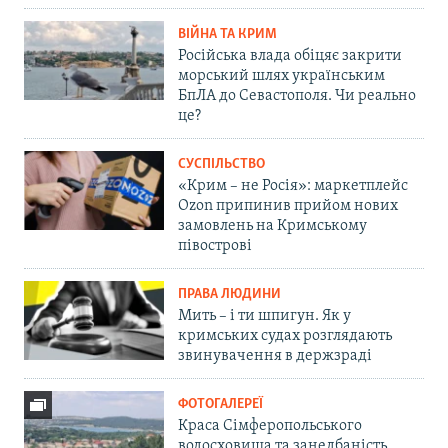
ВІЙНА ТА КРИМ
Російська влада обіцяє закрити
морський шлях українським
БпЛА до Севастополя. Чи реально
це?
СУСПІЛЬСТВО
«Крим – не Росія»: маркетплейс
Ozon припинив прийом нових
замовлень на Кримському
півострові
ПРАВА ЛЮДИНИ
Мить – і ти шпигун. Як у
кримських судах розглядають
звинувачення в держзраді
ФОТОГАЛЕРЕЇ
Краса Сімферопольського
водосховища та занедбаність