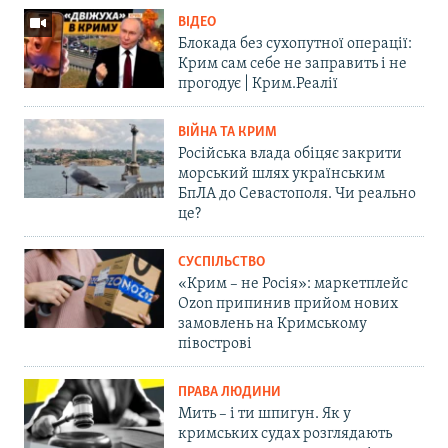
ВІДЕО
Блокада без сухопутної операції:
Крим сам себе не заправить і не
прогодує | Крим.Реалії
ВІЙНА ТА КРИМ
Російська влада обіцяє закрити
морський шлях українським
БпЛА до Севастополя. Чи реально
це?
СУСПІЛЬСТВО
«Крим – не Росія»: маркетплейс
Ozon припинив прийом нових
замовлень на Кримському
півострові
ПРАВА ЛЮДИНИ
Мить – і ти шпигун. Як у
кримських судах розглядають