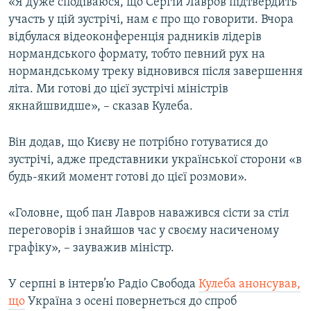
«Я дуже сподіваюся, що Сергій Лавров підтвердить
участь у цій зустрічі, нам є про що говорити. Вчора
відбулася відеоконференція радників лідерів
нормандського формату, тобто певний рух на
нормандському треку відновився після завершення
літа. Ми готові до цієї зустрічі міністрів
якнайшвидше», – сказав Кулеба.
Він додав, що Києву не потрібно готуватися до
зустрічі, адже представники української сторони «в
будь-який момент готові до цієї розмови».
«Головне, щоб пан Лавров наважився сісти за стіл
переговорів і знайшов час у своєму насиченому
графіку», – зауважив міністр.
У серпні в інтерв’ю Радіо Свобода
Кулеба анонсував,
що
Україна з осені повернеться до спроб