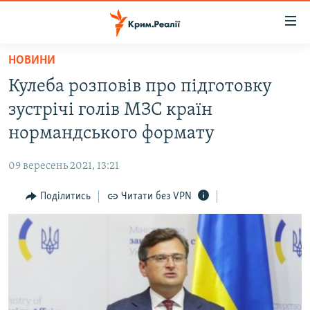
Доступність
посилання
Перейти
НОВИНИ
до
НОВИНИ
Кулеба розповів про підготовку
основного
ВОДА.КРИМ
матеріалу
зустрічі голів МЗС країн
ВІДЕО ТА ФОТО
Перейти
нормандського формату
до
ПОЛІТИКА
основної
09 вересень 2021, 13:21
БЛОГИ
навігації
Перейти
Поділитись
Читати без VPN
ПОГЛЯД
до
ІНТЕРВ'Ю
пошуку
ВСЕ ЗА ДЕНЬ
СПЕЦПРОЕКТИ
ЯК ОБІЙТИ БЛОКУВАННЯ
ДЕПОРТАЦІЯ