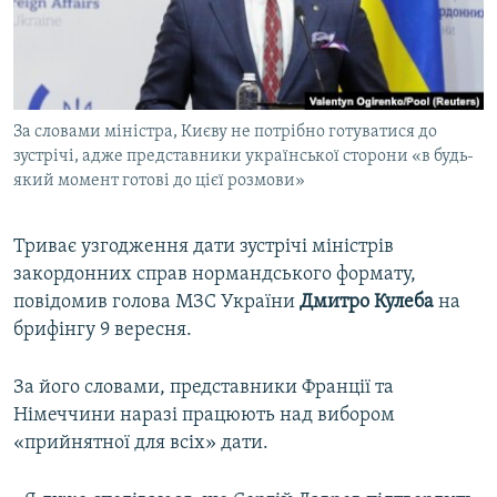
ВІДЕОУРОКИ «ELIFBE»
Русский
СВІДЧЕННЯ ОКУПАЦІЇ
Qırımtatar
УКРАЇНСЬКА ПРОБЛЕМА КРИМУ
За словами міністра, Києву не потрібно готуватися до
ДОЛУЧАЙСЯ!
ІНФОГРАФІКА
зустрічі, адже представники української сторони «в будь-
який момент готові до цієї розмови»
Усі сайти RFE/RL
Триває узгодження дати зустрічі міністрів
закордонних справ нормандського формату,
повідомив голова МЗС України
Дмитро Кулеба
на
брифінгу 9 вересня.
За його словами, представники Франції та
Німеччини наразі працюють над вибором
«прийнятної для всіх» дати.