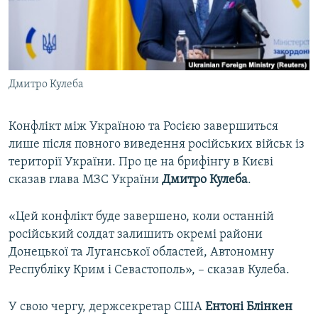
ВІДЕОУРОКИ «ELIFBE»
Русский
СВІДЧЕННЯ ОКУПАЦІЇ
Qırımtatar
УКРАЇНСЬКА ПРОБЛЕМА КРИМУ
Дмитро Кулеба
ДОЛУЧАЙСЯ!
ІНФОГРАФІКА
Конфлікт між Україною та Росією завершиться
лише після повного виведення російських військ із
Усі сайти RFE/RL
території України. Про це на брифінгу в Києві
сказав глава МЗС України
Дмитро Кулеба
.
«Цей конфлікт буде завершено, коли останній
російський солдат залишить окремі райони
Донецької та Луганської областей, Автономну
Республіку Крим і Севастополь», – сказав Кулеба.
У свою чергу, держсекретар США
Ентоні Блінкен