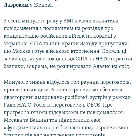
Лавровим
у Женеві.
З осені минулого року у ЗМІ почали з'являтися
повідомлення з посиланням на розвідку про
концентрацію російських військ на кордоні з
Україною. США та інші країни Заходу припустили,
що Москва готує військове вторгнення. Кремль ці
заяви відкинув і зажадав від США та НАТО гарантій
безпеки, зокрема, не розширювати Альянс на схід.
Минулого тижня відбулося три раунди переговорів,
присвячених діям Росії та європейської безпеки:
двосторонні американо-російські, зустріч у рамках
Ради НАТО-Росія та переговори в ОБСЄ. Про
прогрес за їхніми підсумками не повідомлялося.
Москва та Вашингтон підкреслили свої
«фундаментальні» розбіжності щодо європейської
безпеки під час напружених переговорів.