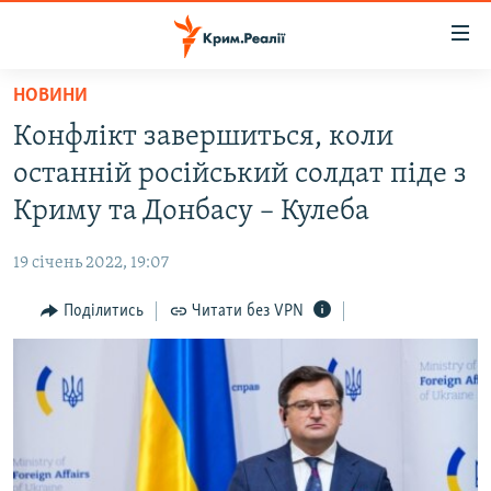
Доступність
посилання
Перейти
НОВИНИ
до
НОВИНИ
Конфлікт завершиться, коли
основного
ВОДА.КРИМ
матеріалу
останній російський солдат піде з
ВІДЕО ТА ФОТО
Перейти
Криму та Донбасу – Кулеба
до
ПОЛІТИКА
основної
19 січень 2022, 19:07
БЛОГИ
навігації
Перейти
Поділитись
Читати без VPN
ПОГЛЯД
до
ІНТЕРВ'Ю
пошуку
ВСЕ ЗА ДЕНЬ
СПЕЦПРОЕКТИ
ЯК ОБІЙТИ БЛОКУВАННЯ
ДЕПОРТАЦІЯ