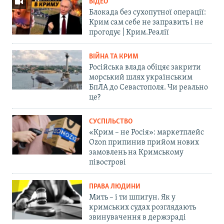
ВІДЕО
Блокада без сухопутної операції:
Крим сам себе не заправить і не
прогодує | Крим.Реалії
ВІЙНА ТА КРИМ
Російська влада обіцяє закрити
морський шлях українським
БпЛА до Севастополя. Чи реально
це?
СУСПІЛЬСТВО
«Крим – не Росія»: маркетплейс
Ozon припинив прийом нових
замовлень на Кримському
півострові
ПРАВА ЛЮДИНИ
Мить – і ти шпигун. Як у
кримських судах розглядають
звинувачення в держзраді