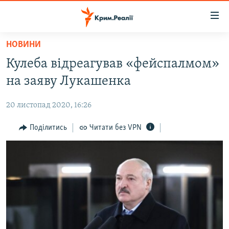
Доступність
посилання
Перейти
НОВИНИ
до
НОВИНИ
Кулеба відреагував «фейспалмом»
основного
ВОДА.КРИМ
матеріалу
на заяву Лукашенка
ВІДЕО ТА ФОТО
Перейти
до
20 листопад 2020, 16:26
ПОЛІТИКА
основної
БЛОГИ
Поділитись
Читати без VPN
навігації
Перейти
ПОГЛЯД
до
ІНТЕРВ'Ю
пошуку
ВСЕ ЗА ДЕНЬ
СПЕЦПРОЕКТИ
ЯК ОБІЙТИ БЛОКУВАННЯ
ДЕПОРТАЦІЯ