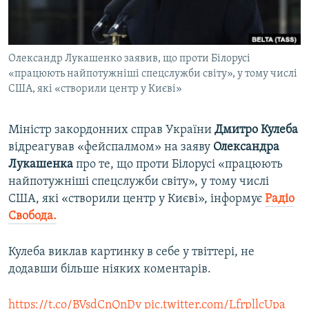
ВІДЕОУРОКИ «ELIFBE»
Русский
СВІДЧЕННЯ ОКУПАЦІЇ
Qırımtatar
Олександр Лукашенко заявив, що проти Білорусі
УКРАЇНСЬКА ПРОБЛЕМА КРИМУ
«працюють найпотужніші спецслужби світу», у тому числі
ДОЛУЧАЙСЯ!
ІНФОГРАФІКА
США, які «створили центр у Києві»
Міністр закордонних справ України
Дмитро Кулеба
відреагував «фейспалмом» на заяву
Олександра
Усі сайти RFE/RL
Лукашенка
про те, що проти Білорусі «працюють
найпотужніші спецслужби світу», у тому числі
США, які «створили центр у Києві», інформує
Радіо
Свобода.
Кулеба виклав картинку в себе у твіттері, не
додавши більше ніяких коментарів.
https://t.co/BVsdCnQnDv
pic.twitter.com/LfrpllcUpa