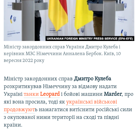
ВІДЕОУРОКИ «ELIFBE»
Русский
СВІДЧЕННЯ ОКУПАЦІЇ
Qırımtatar
УКРАЇНСЬКА ПРОБЛЕМА КРИМУ
ДОЛУЧАЙСЯ!
ІНФОГРАФІКА
Міністр закордонних справ України Дмитро Кулеба і
керівник МЗС Німеччини Анналена Бербок. Київ, 10
вересня 2022 року
Усі сайти RFE/RL
Міністр закордонних справ
Дмитро Кулеба
розкритикував Німеччину за відмову надати
Україні
танки
Leopard
і бойові машини
Marder
, про
які вона просила, тоді як
українські військові
продовжуют
ь намагатися витіснити російські сили
з окупованої ними території на сході та півдні
країни.