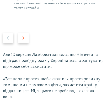
систем. Вона виготовлена на базі вузлів та агрегатів
танка Leopard 2
P
N
r
e
e
x
v
t
Але 12 вересня Ламбрехт заявила, що Німеччина
i
s
відіграє провідну роль у Європі та має гарантувати,
o
l
що може себе захистити.
u
i
s
d
«Все не так просто, щоб сказати: я просто ризикну
s
e
тим, що ми не зможемо діяти, захистити країну,
l
віддавши все. Ні, я цього не зроблю», – сказала
i
вона.
d