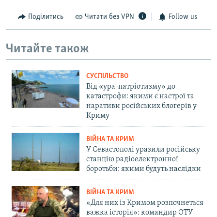
Поділитись
Читати без VPN
Follow us
Читайте також
СУСПІЛЬСТВО
Від «ура-патріотизму» до
катастрофи: якими є настрої та
наративи російських блогерів у
Криму
ВІЙНА ТА КРИМ
У Севастополі уразили російську
станцію радіоелектронної
боротьби: якими будуть наслідки
ВІЙНА ТА КРИМ
«Для них із Кримом розпочнеться
важка історія»: командир ОТУ