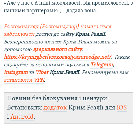
e
«Але у нас є й інші можливості, від промисловості, з
нашими партнерами», – додала вона.
Роскомнагляд (Роскомнадзор) намагається
заблокувати
доступ до сайту
Крим.Реалії
.
Безперешкодно читати Крим.Реалії можна за
допомогою
дзеркального сайту
:
https://krymrgbcrlvrexoeaqjy.azureedge.net/
. Також
слідкуйте за основними подіями в
Telegram
,
Instagram
та
Viber
Крим.Реалії
. Рекомендуємо вам
встановити
VPN
.
Новини без блокування і цензури!
Встановити
додаток
Крим.Реалії для
iOS
і
Android
.