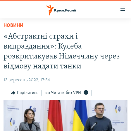
Доступність
посилання
Перейти
НОВИНИ
до
НОВИНИ
«Абстрактні страхи і
основного
ВОДА.КРИМ
матеріалу
виправдання»: Кулеба
ВІДЕО ТА ФОТО
Перейти
розкритикував Німеччину через
до
ПОЛІТИКА
відмову надати танки
основної
БЛОГИ
навігації
13 вересень 2022, 17:54
Перейти
ПОГЛЯД
до
Поділитись
Читати без VPN
ІНТЕРВ'Ю
пошуку
ВСЕ ЗА ДЕНЬ
СПЕЦПРОЕКТИ
ЯК ОБІЙТИ БЛОКУВАННЯ
ДЕПОРТАЦІЯ