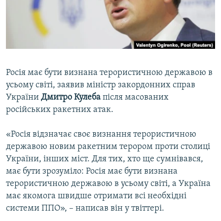
ВІДЕОУРОКИ «ELIFBE»
Русский
СВІДЧЕННЯ ОКУПАЦІЇ
Qırımtatar
УКРАЇНСЬКА ПРОБЛЕМА КРИМУ
ДОЛУЧАЙСЯ!
ІНФОГРАФІКА
Росія має бути визнана терористичною державою в
усьому світі, заявив міністр закордонних справ
України
Дмитро Кулеба
після масованих
Усі сайти RFE/RL
російських ракетних атак.
«Росія відзначає своє визнання терористичною
державою новим ракетним терором проти столиці
України, інших міст. Для тих, хто ще сумнівався,
має бути зрозуміло: Росія має бути визнана
терористичною державою в усьому світі, а Україна
має якомога швидше отримати всі необхідні
системи ППО», – написав він у твіттері.