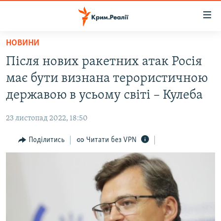
Доступність
посилання
Перейти
НОВИНИ
до
НОВИНИ
Після нових ракетних атак Росія
основного
ВОДА.КРИМ
матеріалу
має бути визнана терористичною
ВІДЕО ТА ФОТО
Перейти
державою в усьому світі – Кулеба
до
ПОЛІТИКА
основної
23 листопад 2022, 18:50
БЛОГИ
навігації
Перейти
Поділитись
Читати без VPN
ПОГЛЯД
до
ІНТЕРВ'Ю
пошуку
ВСЕ ЗА ДЕНЬ
СПЕЦПРОЕКТИ
ЯК ОБІЙТИ БЛОКУВАННЯ
ДЕПОРТАЦІЯ