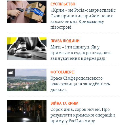
СУСПІЛЬСТВО
«Крим – не Росія»: маркетплейс
Ozon припинив прийом нових
замовлень на Кримському
півострові
ПРАВА ЛЮДИНИ
Мить – і ти шпигун. Як у
кримських судах розглядають
звинувачення в держзраді
ФОТОГАЛЕРЕЇ
Краса Сімферопольського
водосховища та занедбаність
довкола
ВІЙНА ТА КРИМ
Сорок днів, сорок ночей. Про
результати кримської операції з
примусу Росії до миру