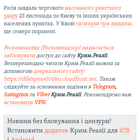
Росія завдала чергового
масованого ракетного
удару
23 листопада по Києву та інших українських
населених пунктах. У Києві
загинули три людини,
ще семеро поранені.
Роскомнагляд (Роскомнадзор) намагається
заблокувати
доступ до сайту
Крим.Реалії
.
Безперешкодно читати Крим.Реалії можна за
допомогою
дзеркального сайту
:
https://dfs0qrmo00d6u.cloudfront.net
. Також
слідкуйте за основними подіями в
Telegram
,
Instagram
та
Viber
Крим.Реалії
. Ре
комендуємо вам
встановити
VPN
.
Новини без блокування і цензури!
Встановити
додаток
Крим.Реалії для
iOS