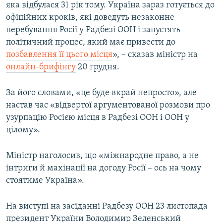
яка відбулася 31 рік тому. Україна зараз готується до
офіційних кроків, які доведуть незаконне
перебування Росії у Радбезі ООН і запустять
політичний процес, який має привести до
позбавлення її цього місця
», – сказав міністр на
онлайн-брифінгу
20 грудня.
За його словами, «це буде вкрай непросто», але
настав час «відвертої аргументованої розмови про
узурпацію Росією місця в Радбезі ООН і ООН у
цілому».
Міністр наголосив, що «міжнародне право, а не
інтриги й махінації на догоду Росії – ось на чому
стоятиме Україна».
На виступі на засіданні Радбезу ООН 23 листопада
президент України Володимир Зеленський