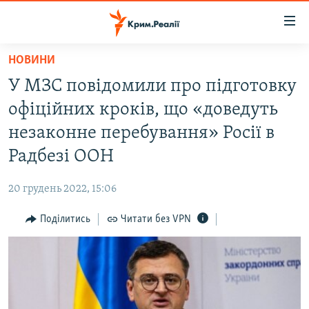
Доступність
посилання
Перейти
НОВИНИ
до
НОВИНИ
У МЗС повідомили про підготовку
основного
ВОДА.КРИМ
матеріалу
офіційних кроків, що «доведуть
ВІДЕО ТА ФОТО
Перейти
незаконне перебування» Росії в
до
ПОЛІТИКА
Радбезі ООН
основної
БЛОГИ
навігації
20 грудень 2022, 15:06
Перейти
ПОГЛЯД
до
Поділитись
Читати без VPN
ІНТЕРВ'Ю
пошуку
ВСЕ ЗА ДЕНЬ
СПЕЦПРОЕКТИ
ЯК ОБІЙТИ БЛОКУВАННЯ
ДЕПОРТАЦІЯ