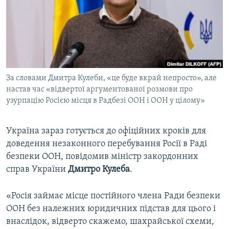
ВІДЕОУРОКИ «ELIFBE»
Русский
СВІДЧЕННЯ ОКУПАЦІЇ
Qırımtatar
УКРАЇНСЬКА ПРОБЛЕМА КРИМУ
ДОЛУЧАЙСЯ!
ІНФОГРАФІКА
За словами Дмитра Кулеби, «це буде вкрай непросто», але
настав час «відвертої аргументованої розмови про
узурпацію Росією місця в Радбезі ООН і ООН у цілому»
Усі сайти RFE/RL
Україна зараз готується до офіційних кроків для
доведення незаконного перебування Росії в Раді
безпеки ООН, повідомив міністр закордонних
справ України
Дмитро Кулеба
.
«Росія займає місце постійного члена Ради безпеки
ООН без належних юридичних підстав для цього і
внаслідок, відверто скажемо, шахрайської схеми,