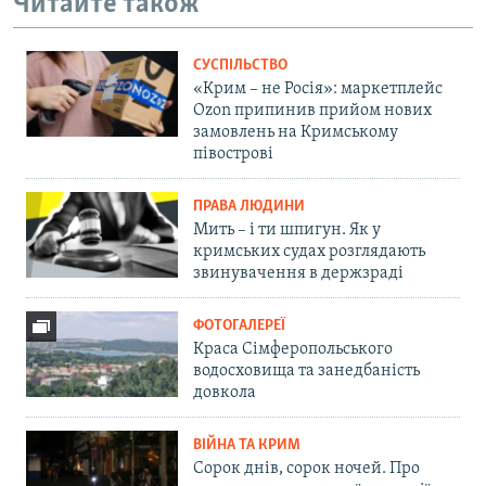
Читайте також
СУСПІЛЬСТВО
«Крим – не Росія»: маркетплейс
Ozon припинив прийом нових
замовлень на Кримському
півострові
ПРАВА ЛЮДИНИ
Мить – і ти шпигун. Як у
кримських судах розглядають
звинувачення в держзраді
ФОТОГАЛЕРЕЇ
Краса Сімферопольського
водосховища та занедбаність
довкола
ВІЙНА ТА КРИМ
Сорок днів, сорок ночей. Про