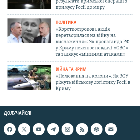
результати кримської операції з
примусу Росії до миру
ПОЛІТИКА
«Короткострокова акція
перетворилася на війну на
виснаження»: Як пропаганда РФ
у Криму пояснює невдачі «СВО»
та залякує «мінними атаками»
ВІЙНА ТА КРИМ
«Полювання на колони». Як ЗСУ
ріжуть військову логістику Росії в
Криму
ДОЛУЧАЙСЯ!