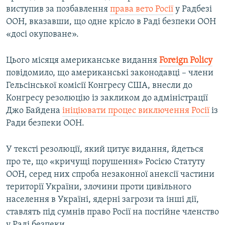
виступив за позбавлення
права вето Росії
у Радбезі
ООН, вказавши, що одне крісло в Раді безпеки ООН
«досі окуповане».
Цього місяця американське видання
Foreign Policy
повідомило, що американські законодавці – члени
Гельсінської комісії Конгресу США, внесли до
Конгресу резолюцію із закликом до адміністрації
Джо Байдена
ініціювати процес виключення Росії
із
Ради безпеки ООН.
У тексті резолюції, який цитує видання, йдеться
про те, що «кричущі порушення» Росією Статуту
ООН, серед них спроба незаконної анексії частини
території України, злочини проти цивільного
населення в Україні, ядерні загрози та інші дії,
ставлять під сумнів право Росії на постійне членство
у Раді безпеки.