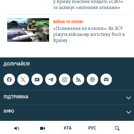
у Криму пояснює невдачі «СВО»
та залякує «мінними атаками»
ВІЙНА ТА КРИМ
«Полювання на колони». Як ЗСУ
ріжуть військову логістику Росії в
Криму
ДОЛУЧАЙСЯ!
ПІДТРИМКА
ІНФО
© Крим.Реалії, 2026 | Усі права застережено.
КТА
РУС