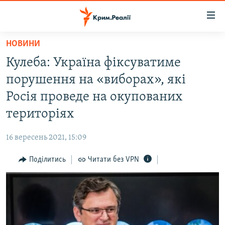
Доступність
посилання
Перейти
НОВИНИ
до
НОВИНИ
Кулеба: Україна фіксуватиме
основного
ВОДА.КРИМ
матеріалу
порушення на «виборах», які
ВІДЕО ТА ФОТО
Перейти
Росія проведе на окупованих
до
ПОЛІТИКА
територіях
основної
БЛОГИ
навігації
16 вересень 2021, 15:09
Перейти
ПОГЛЯД
до
Поділитись
Читати без VPN
ІНТЕРВ'Ю
пошуку
ВСЕ ЗА ДЕНЬ
СПЕЦПРОЕКТИ
ЯК ОБІЙТИ БЛОКУВАННЯ
ДЕПОРТАЦІЯ