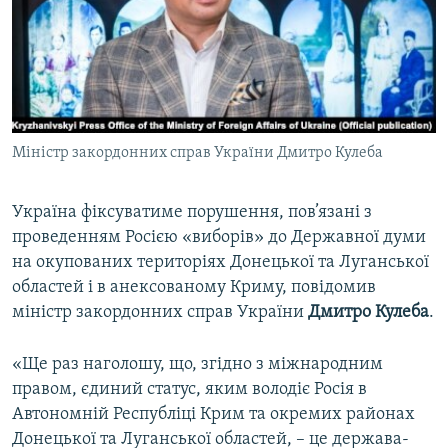
ВІДЕОУРОКИ «ELIFBE»
Русский
СВІДЧЕННЯ ОКУПАЦІЇ
Qırımtatar
УКРАЇНСЬКА ПРОБЛЕМА КРИМУ
ДОЛУЧАЙСЯ!
ІНФОГРАФІКА
Міністр закордонних справ України Дмитро Кулеба
Україна фіксуватиме порушення, пов’язані з
Усі сайти RFE/RL
проведенням Росією «виборів» до Державної думи
на окупованих територіях Донецької та Луганської
областей і в анексованому Криму, повідомив
міністр закордонних справ України
Дмитро Кулеба
.
«Ще раз наголошу, що, згідно з міжнародним
правом, єдиний статус, яким володіє Росія в
Автономній Республіці Крим та окремих районах
Донецької та Луганської областей, – це держава-