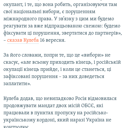
окупант, і те, що вона робить, організовуючи там
свої національні вибори, є порушенням
міжнародного права. У зв’язку з цим ми будемо
реагувати за вже відпрацьованою схемою: будемо
фіксувати ці порушення, звертатися до партнерів»,
–
сказав Кулеба
16 вересня.
За його словами, попри те, що це «вибори» не
скасує, «але всьому приходить кінець, і російській
окупації кінець прийде, і коли це станеться, ці
зафіксовані порушення – за них доведеться
заплатити».
Кулеба додав, що невипадково Росія відмовилася
продовжувати мандат двох місій ОБСЄ, які
працювали в пунктах пропуску на російсько-
українському кордоні, який наразі Україна не
контролює.