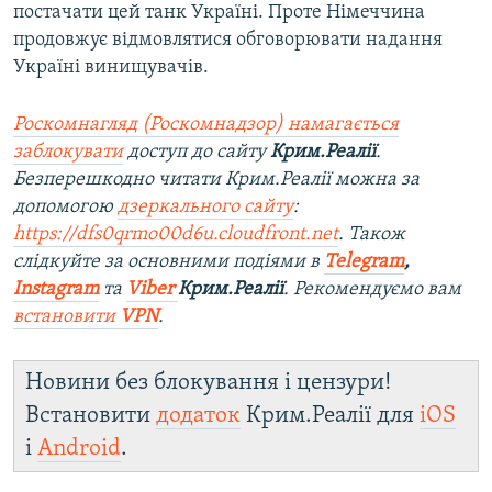
постачати цей танк Україні. Проте Німеччина
продовжує відмовлятися обговорювати надання
Україні винищувачів.
Роскомнагляд (Роскомнадзор) намагається
заблокувати
доступ до сайту
Крим.Реалії
.
Безперешкодно читати Крим.Реалії можна за
допомогою
дзеркального сайту
:
https://dfs0qrmo00d6u.cloudfront.net
. Також
слідкуйте за основними подіями в
Telegram
,
Instagram
та
Viber
Крим.Реалії
. Ре
комендуємо вам
встановити
VPN
.
Новини без блокування і цензури!
Встановити
додаток
Крим.Реалії для
iOS
і
Android
.