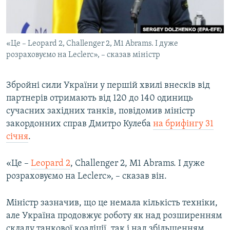
ВІДЕОУРОКИ «ELIFBE»
Русский
СВІДЧЕННЯ ОКУПАЦІЇ
Qırımtatar
«Це – Leopard 2, Challenger 2, M1 Abrams. І дуже
УКРАЇНСЬКА ПРОБЛЕМА КРИМУ
розраховуємо на Leclerc», – сказав міністр
ДОЛУЧАЙСЯ!
ІНФОГРАФІКА
Збройні сили України у першій хвилі внесків від
партнерів отримають від 120 до 140 одиниць
сучасних західних танків, повідомив міністр
Усі сайти RFE/RL
закордонних справ Дмитро Кулеба
на брифінгу 31
січня
.
«Це –
Leopard 2
, Challenger 2, M1 Abrams. І дуже
розраховуємо на Leclerc», – сказав він.
Міністр зазначив, що це немала кількість техніки,
але Україна продовжує роботу як над розширенням
складу танкової коаліції, так і над збільшенням