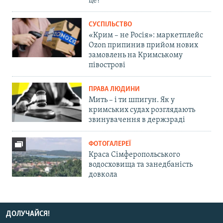
це?
СУСПІЛЬСТВО
«Крим – не Росія»: маркетплейс
Ozon припинив прийом нових
замовлень на Кримському
півострові
ПРАВА ЛЮДИНИ
Мить – і ти шпигун. Як у
кримських судах розглядають
звинувачення в держзраді
ФОТОГАЛЕРЕЇ
Краса Сімферопольського
водосховища та занедбаність
довкола
ДОЛУЧАЙСЯ!