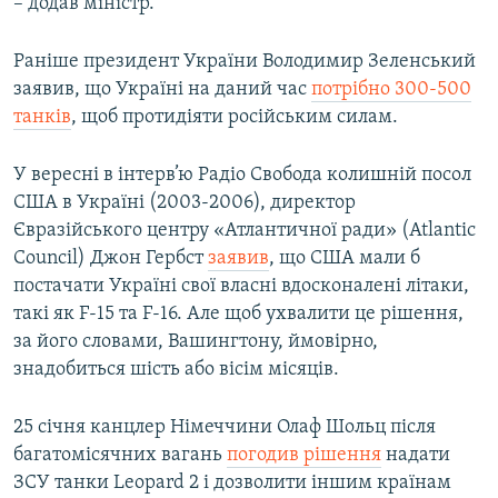
– додав міністр.
Раніше президент України Володимир Зеленський
заявив, що Україні на даний час
потрібно 300-500
танків
, щоб протидіяти російським силам.
У вересні в інтерв’ю Радіо Свобода колишній посол
США в Україні (2003-2006), директор
Євразійського центру «Атлантичної ради» (Atlantic
Council) Джон Гербст
заявив
, що США мали б
постачати Україні свої власні вдосконалені літаки,
такі як F-15 та F-16. Але щоб ухвалити це рішення,
за його словами, Вашингтону, ймовірно,
знадобиться шість або вісім місяців.
25 січня канцлер Німеччини Олаф Шольц після
багатомісячних вагань
погодив рішення
надати
ЗСУ танки Leopard 2 і дозволити іншим країнам