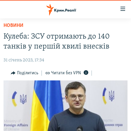
Доступність
посилання
Перейти
НОВИНИ
до
НОВИНИ
Кулеба: ЗСУ отримають до 140
основного
ВОДА.КРИМ
матеріалу
танків у першій хвилі внесків
ВІДЕО ТА ФОТО
Перейти
до
31 січень 2023, 17:34
ПОЛІТИКА
основної
БЛОГИ
Поділитись
Читати без VPN
навігації
Перейти
ПОГЛЯД
до
ІНТЕРВ'Ю
пошуку
ВСЕ ЗА ДЕНЬ
СПЕЦПРОЕКТИ
ЯК ОБІЙТИ БЛОКУВАННЯ
ДЕПОРТАЦІЯ