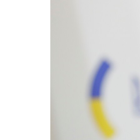
ВІДЕОУРОКИ «ELIFBE»
СВІДЧЕННЯ ОКУПАЦІЇ
УКРАЇНСЬКА ПРОБЛЕМА КРИМУ
ІНФОГРАФІКА