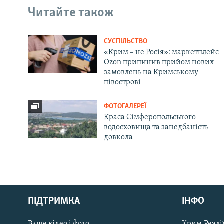
Читайте також
СУСПІЛЬСТВО
«Крим – не Росія»: маркетплейс
Ozon припинив прийом нових
замовлень на Кримському
півострові
ФОТОГАЛЕРЕЇ
Краса Сімферопольського
водосховища та занедбаність
довкола
Русский
ПІДТРИМКА
ІНФО
Qırımtatar
Ваше відео і фото
Крим.Реалії