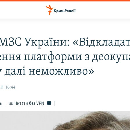
 МЗС України: «Відклада
ення платформи з деокуп
 далі неможливо»
0, 16:44
ь
Читати без VPN