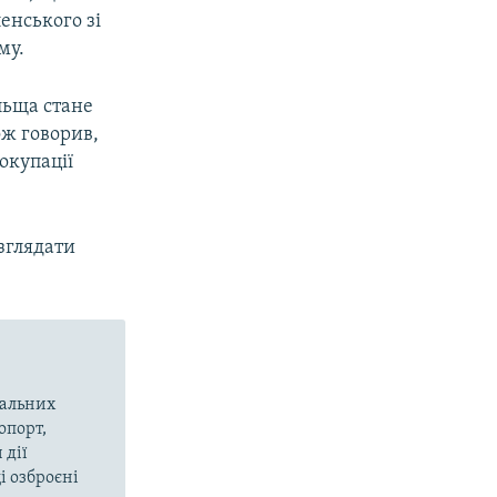
енського зі
му.
ольща стане
ож говорив,
окупації
зглядати
вальних
опорт,
 дії
і озброєні