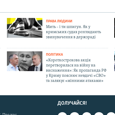
ПРАВА ЛЮДИНИ
Мить – і ти шпигун. Як у
кримських судах розглядають
звинувачення в держзраді
ПОЛІТИКА
«Короткострокова акція
перетворилася на війну на
виснаження»: Як пропаганда РФ
у Криму пояснює невдачі «СВО»
та залякує «мінними атаками»
ДОЛУЧАЙСЯ!
. Про нас