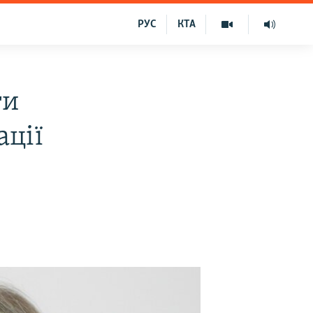
РУС
КТА
ти
ації