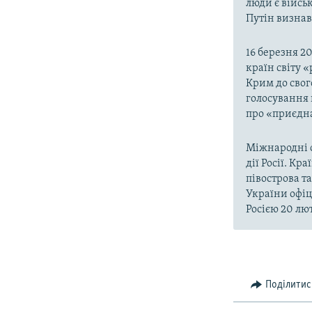
люди є війсь
Путін визнав,
16 березня 2
країн світу 
Крим до свог
голосування 
про «приєдна
Міжнародні о
дії Росії. Кр
півострова т
України офіц
Росією 20 лют
Поділитис