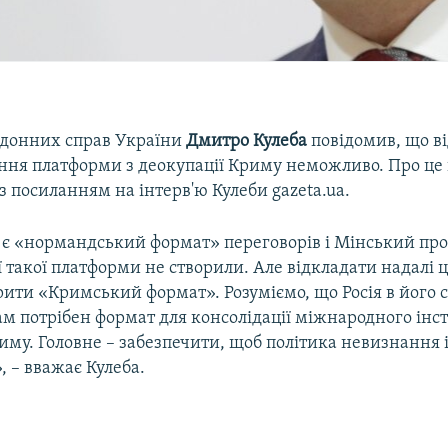
рдонних справ України
Дмитро Кулеба
повідомив, що в
ення платформи з деокупації Криму неможливо. Про це
 посиланням на інтерв'ю Кулеби gazeta.ua.
 є «нормандський формат» переговорів і Мінський про
 такої платформи не створили. Але відкладати надалі 
ити «Кримський формат». Розуміємо, що Росія в його 
ам потрібен формат для консолідації міжнародного інс
иму. Головне – забезпечити, щоб політика невизнання і
 – вважає Кулеба.