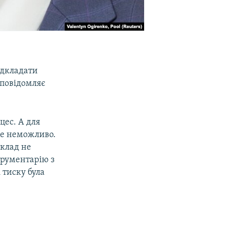
ідкладати
 повідомляє
цес. А для
це неможливо.
склад не
трументарію з
 тиску була