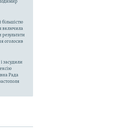
олодимир
й більшістю
ія включила
и результати
ня оголосив
і засудили
нексію
овна Рада
вастополя