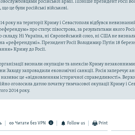
ковослужбовцями російської армії. Пізніше президент Росії В
 що це були російські військові.
014 року на території Криму і Севастополя відбувся невизнани
«референдум» про статус півострова, за результатами якого Рос
о складу. Ні Україна, ні Європейський союз, ні США не визнал
на «референдумі». Президент Росії Володимир Путін 18 берез
ння» Криму до Росії.
рганізації визнали окупацію та анексію Криму незаконними 
аїни Заходу запровадили економічні санкції. Росія заперечує а
а називає це «відновленням історичної справедливості». Верх
ійно оголосила датою початку тимчасової окупації Криму і Се
ого 2014 року.
ь
Читати без VPN
Follow us
Print