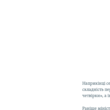
Наприкінці с
складність п
четвірки», а 
Раніше мініс