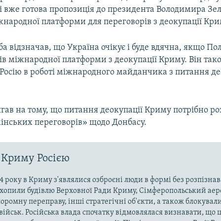
і вже готова пропозиція до президента Володимира Зел
жнародної платформи для переговорів з деокупації Кри
ба відзначав, що Україна очікує і буде вдячна, якщо П
ів міжнародної платформи з деокупації Криму. Він так
 Росію в роботі міжнародного майданчика з питання де
гав на тому, що питання деокупації Криму потрібно ро
мінських переговорів» щодо Донбасу.
 Криму Росією
4 року в Криму з'являлися озброєні люди в формі без розпізна
захопили будівлю Верховної Ради Криму, Сімферопольський аер
оромну переправу, інші стратегічні об'єкти, а також блокували
військ. Російська влада спочатку відмовлялася визнавати, що ц