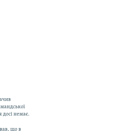
ачив
рмандської
я досі немає.
вав, що в