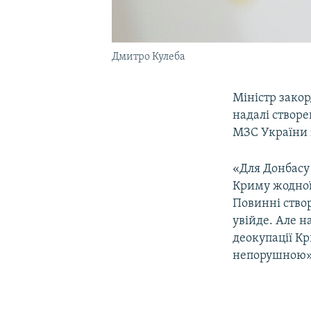
Дмитро Кулеба
Міністр зако
надалі створ
МЗС України з
«Для Донбасу
Криму жодної
Повинні створ
увійде. Але н
деокупації Кр
непорушною»,