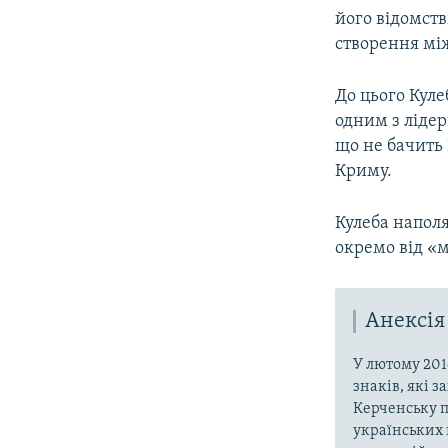
його відомств
створення мі
До цього Куле
одним з лідер
що не бачить
Криму.
Кулеба наполя
окремо від «
Анексія
У лютому 201
знаків, які 
Керченську п
українських 