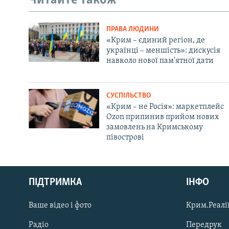
Читайте також
ПРАВА ЛЮДИНИ
«Крим – єдиний регіон, де
українці – меншість»: дискусія
навколо нової пам'ятної дати
СУСПІЛЬСТВО
«Крим – не Росія»: маркетплейс
Ozon припинив прийом нових
замовлень на Кримському
півострові
Русский
ПІДТРИМКА
ІНФО
Qırımtatar
Ваше відео і фото
Крим.Реалії
ДОЛУЧАЙСЯ!
Радіо
Передрук