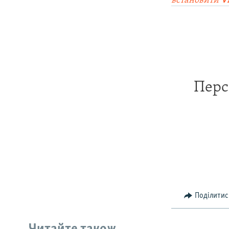
встановити
V
Перс
Поділитис