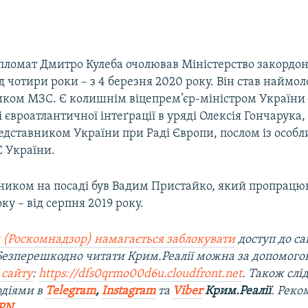
пломат Дмитро Кулеба очолював Міністерство закордо
 чотири роки – з 4 березня 2020 року. Він став наймо
ником МЗС. Є колишнім віцепрем’єр-міністром України
і євроатлантичної інтеґрації в уряді Олексія Гончарука
едставником України при Раді Європи, послом із особ
 України.
ником на посаді був Вадим Пристайко, який пропрацю
ку – від серпня 2019 року.
 (Роскомнадзор) намагається заблокувати
доступ до са
 Безперешкодно читати Крим.Реалії можна за допомог
 сайту
:
https://dfs0qrmo00d6u.cloudfront.net
. Також слі
одіями в
Telegram
,
Instagram
та
Viber
Крим.Реалії
. Рек