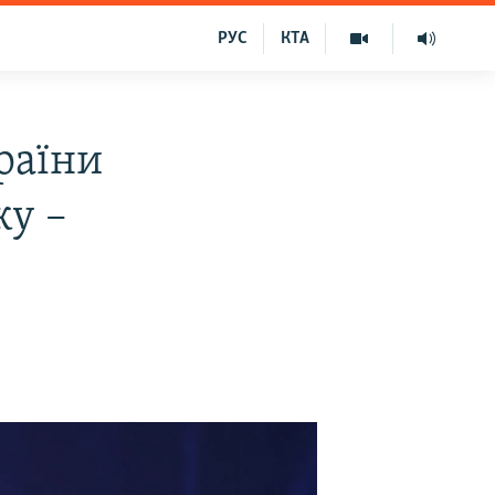
РУС
КТА
раїни
ку –