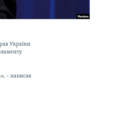
прав України
арламенту
», – написав