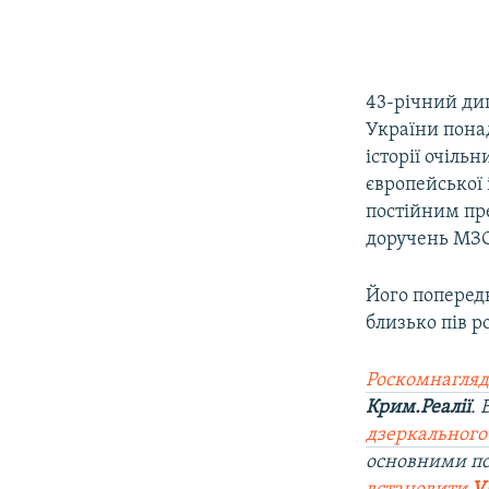
43-річний ди
України понад
історії очіль
європейської 
постійним пр
доручень МЗС
Його поперед
близько пів ро
Роскомнагляд
Крим.Реалії
.
дзеркального
основними п