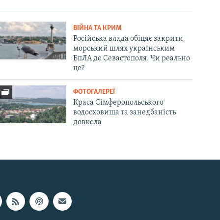
ВІЙНА ТА КРИМ
Російська влада обіцяє закрити
морський шлях українським
БпЛА до Севастополя. Чи реально
це?
ФОТОГАЛЕРЕЇ
Краса Сімферопольського
водосховища та занедбаність
довкола