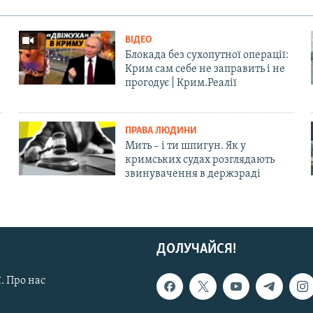
ВІДЕО
Блокада без сухопутної операції:
Крим сам себе не заправить і не
прогодує | Крим.Реалії
ПРАВА ЛЮДИНИ
Мить – і ти шпигун. Як у
кримських судах розглядають
звинувачення в держзраді
ДОЛУЧАЙСЯ!
. Про нас