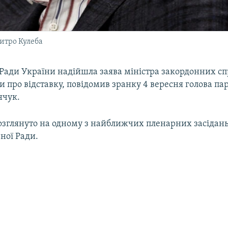
итро Кулеба
 Ради України надійшла заява міністра закордонних с
 про відставку, повідомив зранку 4 вересня голова п
нчук.
розглянуто на одному з найближчих пленарних засідань
ної Ради.