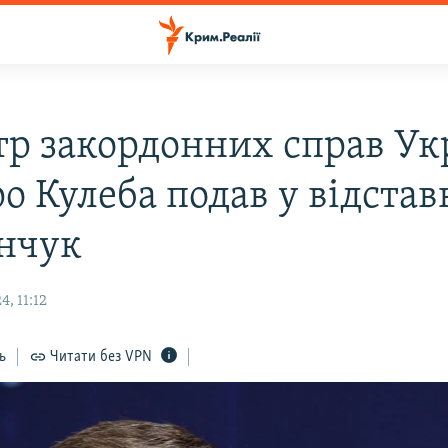
тр закордонних справ Ук
о Кулеба подав у відстав
нчук
, 11:12
ь
Читати без VPN