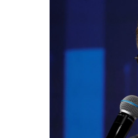
ВІДЕОУРОКИ «ELIFBE»
СВІДЧЕННЯ ОКУПАЦІЇ
УКРАЇНСЬКА ПРОБЛЕМА КРИМУ
ІНФОГРАФІКА