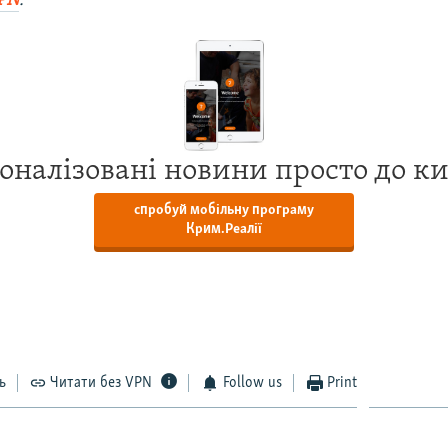
PN
.
оналізовані новини просто до к
спробуй мобільну програму
Крим.Реалії
ь
Читати без VPN
Follow us
Print