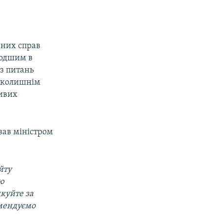
нних справ
лодшим в
 з питань
, колишнім
ливих
вав міністром
йту
ою
дкуйте за
омендуємо