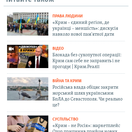
ПРАВА ЛЮДИНИ
«Крим – єдиний регіон, де
українці – меншість»: дискусія
навколо нової пам'ятної дати
ВІДЕО
Блокада без сухопутної операції:
Крим сам себе не заправить і не
прогодує | Крим.Реалії
ВІЙНА ТА КРИМ
Російська влада обіцяє закрити
морський шлях українським
БпЛА до Севастополя. Чи реально
це?
СУСПІЛЬСТВО
«Крим – не Росія»: маркетплейс
Ozon припинив прийом нових