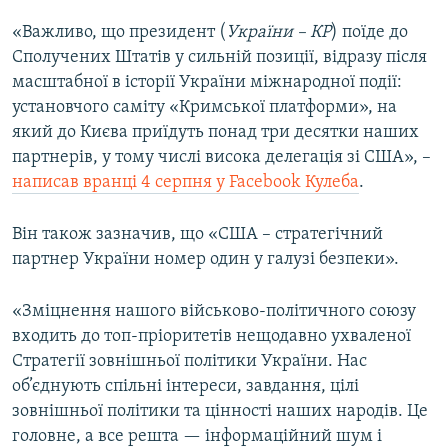
«Важливо, що президент (
України – КР
) поїде до
Сполучених Штатів у сильній позиції, відразу після
масштабної в історії України міжнародної події:
установчого саміту «Кримської платформи», на
який до Києва приїдуть понад три десятки наших
партнерів, у тому числі висока делегація зі США», –
написав вранці 4 серпня у Facebook Кулеба
.
Він також зазначив, що «США – стратегічний
партнер України номер один у галузі безпеки».
«Зміцнення нашого військово-політичного союзу
входить до топ-пріоритетів нещодавно ухваленої
Стратегії зовнішньої політики України. Нас
об’єднують спільні інтереси, завдання, цілі
зовнішньої політики та цінності наших народів. Це
головне, а все решта — інформаційний шум і