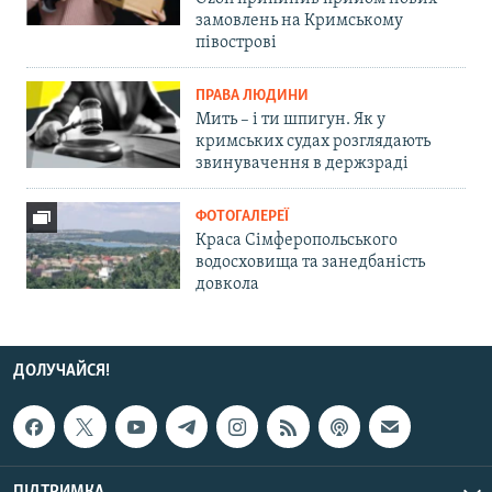
замовлень на Кримському
півострові
ПРАВА ЛЮДИНИ
Мить – і ти шпигун. Як у
кримських судах розглядають
звинувачення в держзраді
ФОТОГАЛЕРЕЇ
Краса Сімферопольського
водосховища та занедбаність
довкола
ДОЛУЧАЙСЯ!
ПІДТРИМКА