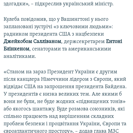
здогадки», – підкреслив український міністр.
Кулеба повідомив, що у Вашингтоні у нього
заплановані зустрічі «з ключовими людьми»:
радником президента США з нацбезпеки
Джейкобом Салліваном
, держсекретарем
Ентоні
Блінкеном
, сенаторами та американськими
аналітиками.
«Станом на зараз Президент України є другим
після канцлера Німеччини лідером з Європи, який
відвідає США на запрошення президента Байдена.
У президентів є низка великих тем. Але якими б
вони не були, не буде жодних «підвищених тонів»
або якогось шантажу. Буде розмова союзників, які
спільно працюють над вирішенням складних
проблем безпеки і процвітання України, Європи та
євроатлантичного простору», – додав глава МЗС