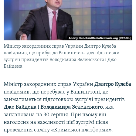
ВІДЕОУРОКИ «ELIFBE»
Русский
СВІДЧЕННЯ ОКУПАЦІЇ
Qırımtatar
УКРАЇНСЬКА ПРОБЛЕМА КРИМУ
ДОЛУЧАЙСЯ!
ІНФОГРАФІКА
Міністр закордонних справ України Дмитро Кулеба
повідомив, що прибув до Вашингтона для підготовки
зустрічі президентів Володимира Зеленського і Джо
Усі сайти RFE/RL
Байдена
Міністр закордонних справ України
Дмитро Кулеба
повідомив, що перебуває у Вашингтоні, де
займатиметься підготовкою зустрічі президентів
Джо Байдена
і
Володимира Зеленського
, яка
запланована на 30 серпня. При цьому він
наголосив на важливості цієї зустрічі після
проведення саміту «Кримської платформи».