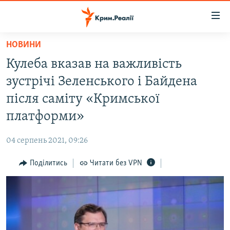
Доступність
посилання
Перейти
НОВИНИ
до
НОВИНИ
Кулеба вказав на важливість
основного
ВОДА.КРИМ
матеріалу
зустрічі Зеленського і Байдена
ВІДЕО ТА ФОТО
Перейти
після саміту «Кримської
до
ПОЛІТИКА
платформи»
основної
БЛОГИ
навігації
04 серпень 2021, 09:26
Перейти
ПОГЛЯД
до
Поділитись
Читати без VPN
ІНТЕРВ'Ю
пошуку
ВСЕ ЗА ДЕНЬ
СПЕЦПРОЕКТИ
ЯК ОБІЙТИ БЛОКУВАННЯ
ДЕПОРТАЦІЯ