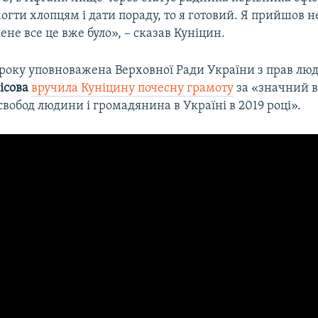
гти хлопцям і дати пораду, то я готовий. Я прийшов н
ене все це вже було», – сказав Куніцин.
9 року уповноважена Верховної Ради України з прав лю
ісова
вручила Куніцину почесну грамоту
за «значний в
 свобод людини і громадянина в Україні в 2019 році».