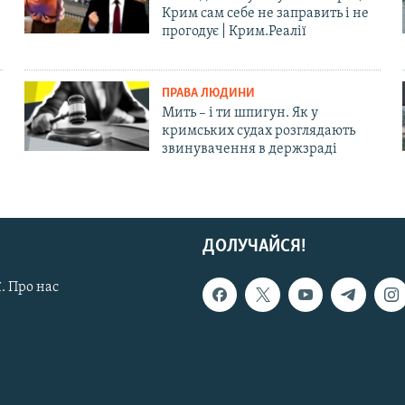
Крим сам себе не заправить і не
прогодує | Крим.Реалії
ПРАВА ЛЮДИНИ
Мить – і ти шпигун. Як у
кримських судах розглядають
звинувачення в держзраді
ДОЛУЧАЙСЯ!
. Про нас