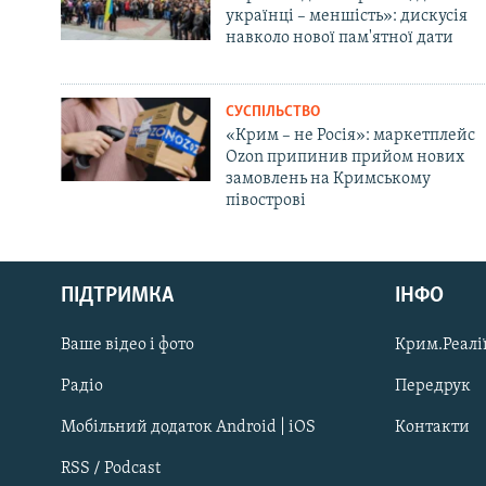
українці – меншість»: дискусія
навколо нової пам'ятної дати
СУСПІЛЬСТВО
«Крим – не Росія»: маркетплейс
Ozon припинив прийом нових
замовлень на Кримському
півострові
Русский
ПІДТРИМКА
ІНФО
Qırımtatar
Ваше відео і фото
Крим.Реалії
ДОЛУЧАЙСЯ!
Радіо
Передрук
Мобільний додаток Android | iOS
Контакти
RSS / Podcast