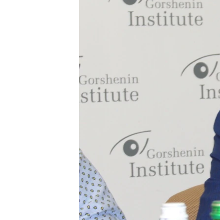
ВІДЕОУРОКИ «ELIFBE»
СВІДЧЕННЯ ОКУПАЦІЇ
УКРАЇНСЬКА ПРОБЛЕМА КРИМУ
ІНФОГРАФІКА