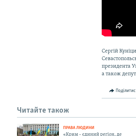
Сергій Куніци
Севастопольсь
президента Ук
а також депу
Поділитис
Читайте також
ПРАВА ЛЮДИНИ
«Крим – єдиний регіон, де