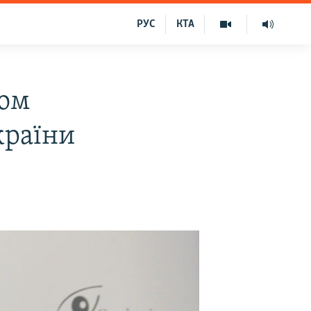
РУС
КТА
ком
країни