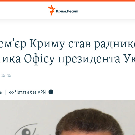
ем'єр Криму став радни
ника Офісу президента У
 15:45
ь
Читати без VPN