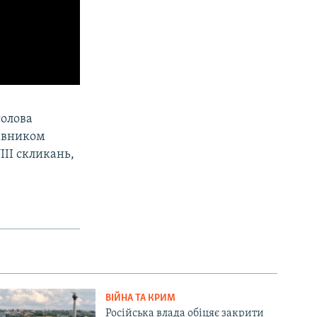
голова
тавником
III скликань,
ВІЙНА ТА КРИМ
Російська влада обіцяє закрити