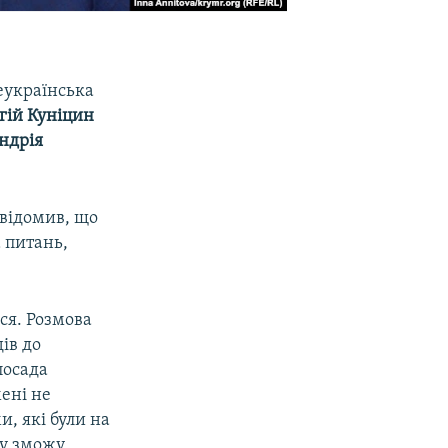
еукраїнська
гій Куніцин
ндрія
овідомив, що
 питань,
ся. Розмова
ів до
посада
мені не
и, які були на
су зможу