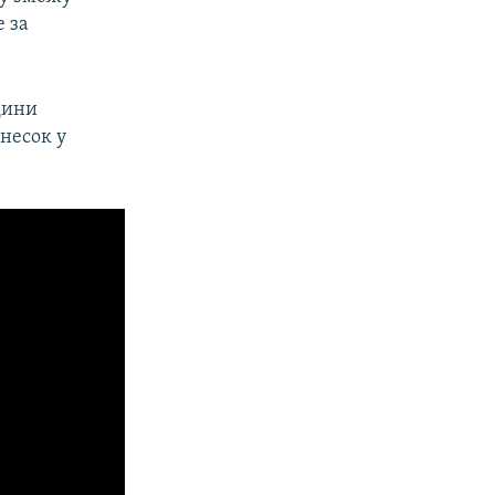
е за
дини
несок у