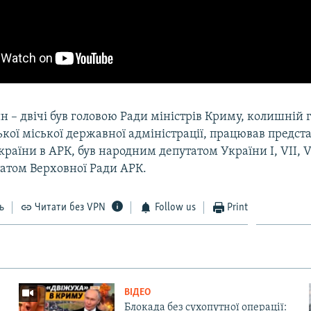
н – двічі був головою Ради міністрів Криму, колишній 
кої міської державної адміністрації, працював предс
раїни в АРК, був народним депутатом України I, VII, V
татом Верховної Ради АРК.
ь
Читати без VPN
Follow us
Print
ВІДЕО
Блокада без сухопутної операції: