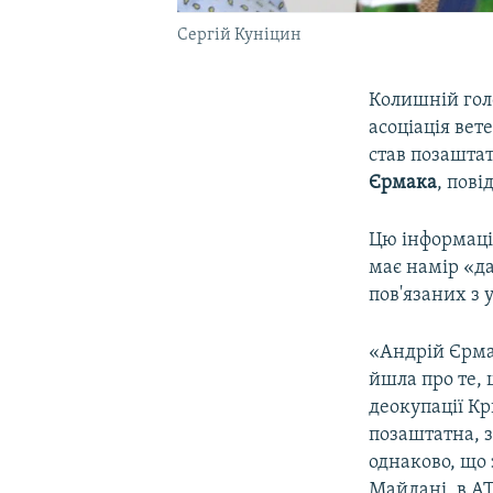
Сергій Куніцин
Колишній голо
асоціація вет
став позашта
Єрмака
, пов
Цю інформаці
має намір «да
пов'язаних з 
«Андрій Єрмак
йшла про те, 
деокупації Кр
позаштатна, з
однаково, що 
Майдані, в АТ