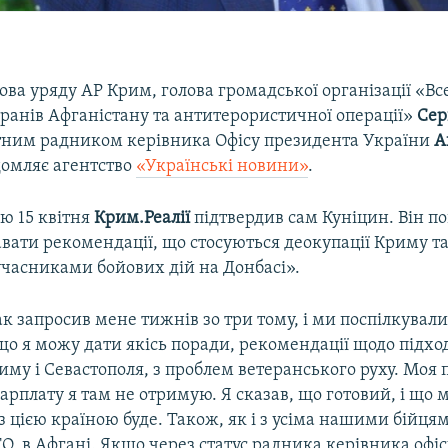
ва уряду АР Крим, голова громадської організації «Вс
еранів Афганістану та антитерористичної операції»
Сер
тним радником керівника Офісу президента України
А
ідомляє агентство
«Українські новини»
.
ю 15 квітня
Крим.Реалії
підтвердив сам Куніцин. Він п
вати рекомендації, що стосуються деокупації Криму та
учасниками бойових дій на Донбасі».
 запросив мене тижнів зо три тому, і ми поспілкували
що я можу дати якісь поради, рекомендації щодо підход
иму і Севастополя, з проблем ветеранського руху. Моя 
арплату я там не отримую. Я сказав, що готовий, і що 
з цією країною буде. Також, як і з усіма нашими бійцям
О, в Афгані. Якщо через статус радника керівника офі