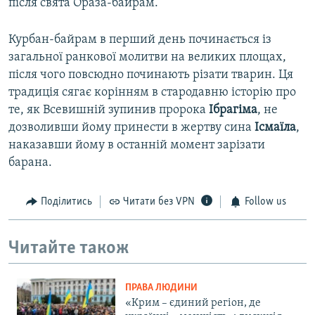
після свята Ораза-байрам.
Курбан-байрам в перший день починається із
загальної ранкової молитви на великих площах,
після чого повсюдно починають різати тварин. Ця
традиція сягає корінням в стародавню історію про
те, як Всевишній зупинив пророка
Ібрагіма
, не
дозволивши йому принести в жертву сина
Ісмаїла
,
наказавши йому в останній момент зарізати
барана.
Поділитись
Читати без VPN
Follow us
Читайте також
ПРАВА ЛЮДИНИ
«Крим – єдиний регіон, де