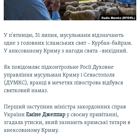
ВІДЕОУРОКИ «ELIFBE»
Русский
СВІДЧЕННЯ ОКУПАЦІЇ
Qırımtatar
УКРАЇНСЬКА ПРОБЛЕМА КРИМУ
У п'ятницю, 31 липня, мусульмани відзначають
ДОЛУЧАЙСЯ!
ІНФОГРАФІКА
одне з головних ісламських свят – Курбан-байрам.
У анксованому Криму з нагоди свята –вихідний.
Як повідомляє підконтрольне Росії Духовне
Усі сайти RFE/RL
управління мусульман Криму і Севастополя
(ДУМКС), вранці в мечетях півострова відбувся
святковий намаз.
Перший заступник міністра закордонних справ
України
Еміне Джеппар
у своєму привітанні,
згадала утиски, який зазнають кримські татари в
анексованому Криму.