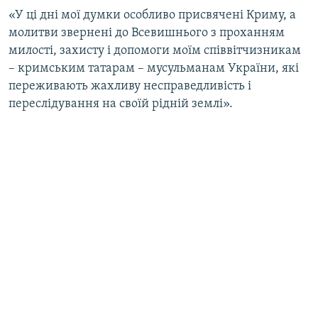
«У ці дні мої думки особливо присвячені Криму, а
молитви звернені до Всевишнього з проханням
милості, захисту і допомоги моїм співвітчизникам
– кримським татарам – мусульманам України, які
переживають жахливу несправедливість і
переслідування на своїй рідній землі».