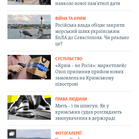
навколо нової пам'ятної дати
ВІЙНА ТА КРИМ
Російська влада обіцяє закрити
морський шлях українським
БпЛА до Севастополя. Чи реально
це?
СУСПІЛЬСТВО
«Крим – не Росія»: маркетплейс
Ozon припинив прийом нових
замовлень на Кримському
півострові
ПРАВА ЛЮДИНИ
Мить – і ти шпигун. Як у
кримських судах розглядають
звинувачення в держзраді
ФОТОГАЛЕРЕЇ