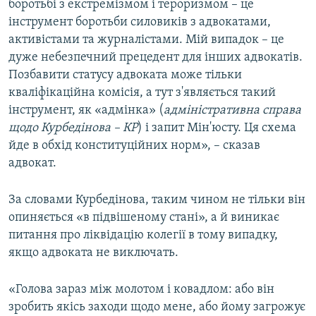
боротьбі з екстремізмом і тероризмом – це
інструмент боротьби силовиків з адвокатами,
активістами та журналістами. Мій випадок – це
дуже небезпечний прецедент для інших адвокатів.
Позбавити статусу адвоката може тільки
кваліфікаційна комісія, а тут з'являється такий
інструмент, як «адмінка» (
адміністративна справа
щодо Курбедінова – КР
) і запит Мін'юсту. Ця схема
йде в обхід конституційних норм», – сказав
адвокат.
За словами Курбедінова, таким чином не тільки він
опиняється «в підвішеному стані», а й виникає
питання про ліквідацію колегії в тому випадку,
якщо адвоката не виключать.
«Голова зараз між молотом і ковадлом: або він
зробить якісь заходи щодо мене, або йому загрожує