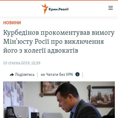
Доступність
посилання
Перейти
НОВИНИ
до
НОВИНИ
Курбедінов прокоментував вимогу
основного
ВОДА.КРИМ
матеріалу
Мін'юсту Росії про виключення
ВІДЕО ТА ФОТО
Перейти
його з колегії адвокатів
до
ПОЛІТИКА
основної
10 січень 2019, 12:29
БЛОГИ
навігації
Перейти
Поділитись
Читати без VPN
ПОГЛЯД
до
ІНТЕРВ'Ю
пошуку
ВСЕ ЗА ДЕНЬ
СПЕЦПРОЕКТИ
ЯК ОБІЙТИ БЛОКУВАННЯ
ДЕПОРТАЦІЯ