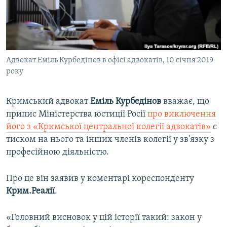
ВІДЕОУРОКИ «ELIFBE»
Русский
СВІДЧЕННЯ ОКУПАЦІЇ
Qırımtatar
УКРАЇНСЬКА ПРОБЛЕМА КРИМУ
Адвокат Еміль Курбедінов в офісі адвокатів, 10 січня 2019
ДОЛУЧАЙСЯ!
ІНФОГРАФІКА
року
Кримський адвокат
Еміль Курбедінов
вважає, що
Усі сайти RFE/RL
припис Міністерства юстиції Росії
про виключення
його з «Кримської центральної колегії адвокатів»
є
тиском на нього та інших членів колегії у зв'язку з
професійною діяльністю.
Про це він заявив у коментарі кореспонденту
Крим.Реалії
.
«Головний висновок у цій історії такий: закон у