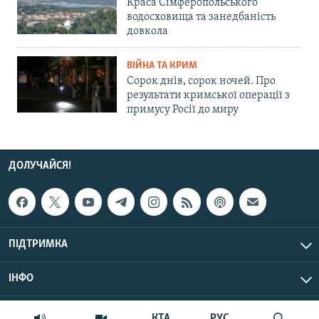
Краса Сімферопольського
водосховища та занедбаність
довкола
ВІЙНА ТА КРИМ
Сорок днів, сорок ночей. Про
результати кримської операції з
примусу Росії до миру
ДОЛУЧАЙСЯ!
ПІДТРИМКА
ІНФО
© Крим.Реалії, 2026 | Усі права застережено.
КТА
РУС