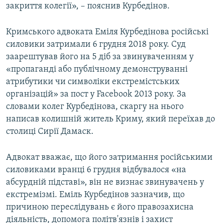
закриття колегії», – пояснив Курбедінов.
Кримського адвоката Еміля Курбедінова російські
силовики затримали 6 грудня 2018 року. Суд
заарештував його на 5 діб за звинуваченням у
«пропаганді або публічному демонструванні
атрибутики чи символіки екстремістських
організацій» за пост у Facebook 2013 року. За
словами колег Курбедінова, скаргу на нього
написав колишній житель Криму, який переїхав до
столиці Сирії Дамаск.
Адвокат вважає, що його затримання російськими
силовиками вранці 6 грудня відбувалося «на
абсурдній підставі», він не визнає звинувачень у
екстремізмі. Еміль Курбедінов зазначив, що
причиною переслідувань є його правозахисна
діяльність, допомога політв'язнів і захист