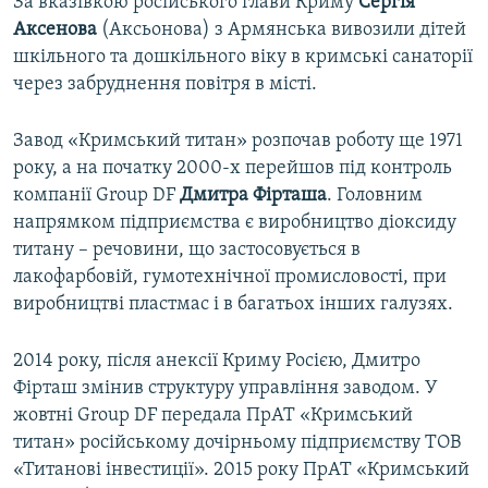
За вказівкою російського глави Криму
Сергія
Аксенова
(Аксьонова) з Армянська вивозили дітей
шкільного та дошкільного віку в кримські санаторії
через забруднення повітря в місті.
Завод «Кримський титан» розпочав роботу ще 1971
року, а на початку 2000-х перейшов під контроль
компанії Group DF
Дмитра Фірташа
. Головним
напрямком підприємства є виробництво діоксиду
титану – речовини, що застосовується в
лакофарбовій, гумотехнічної промисловості, при
виробництві пластмас і в багатьох інших галузях.
2014 року, після анексії Криму Росією, Дмитро
Фірташ змінив структуру управління заводом. У
жовтні Group DF передала ПрАТ «Кримський
титан» російському дочірньому підприємству ТОВ
«Титанові інвестиції». 2015 року ПрАТ «Кримський