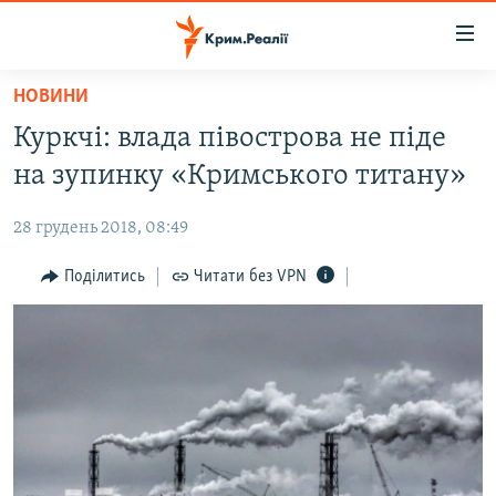
Доступність
посилання
Перейти
НОВИНИ
до
НОВИНИ
Куркчі: влада півострова не піде
основного
ВОДА.КРИМ
матеріалу
на зупинку «Кримського титану»
ВІДЕО ТА ФОТО
Перейти
до
28 грудень 2018, 08:49
ПОЛІТИКА
основної
БЛОГИ
Поділитись
Читати без VPN
навігації
Перейти
ПОГЛЯД
до
ІНТЕРВ'Ю
пошуку
ВСЕ ЗА ДЕНЬ
СПЕЦПРОЕКТИ
ЯК ОБІЙТИ БЛОКУВАННЯ
ДЕПОРТАЦІЯ