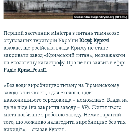
ВІДЕОУРОКИ «ELIFBE»
Русский
СВІДЧЕННЯ ОКУПАЦІЇ
Qırımtatar
УКРАЇНСЬКА ПРОБЛЕМА КРИМУ
Перший заступник міністра з питань тимчасово
ДОЛУЧАЙСЯ!
ІНФОГРАФІКА
окупованих територій України
Юсуф Куркчі
вважає, що російська влада Криму не стане
закривати завод «Кримський титан», незважаючи
на екологічну катастрофу. Про це він заявив в ефірі
Усі сайти RFE/RL
Радіо Крим.Реалії
.
«Без води виробництво титану на Вірменському
заводі в тій якості, і для екології, і для
навколишнього середовища – неможливе. Влада на
це не піде (на закриття заводу –
КР
). Життя цього
міста пов'язане з роботою заводу. Немає гарантій
того, що можливо налагодити виробництво без тих
викидів», – сказав Куркчі.