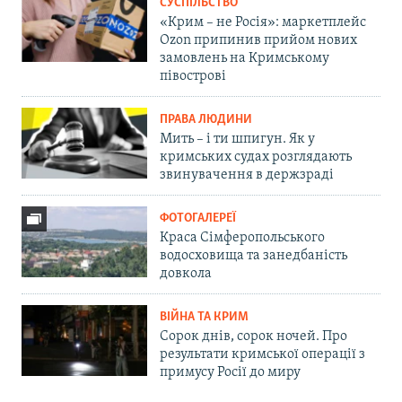
СУСПІЛЬСТВО
«Крим – не Росія»: маркетплейс
Ozon припинив прийом нових
замовлень на Кримському
півострові
ПРАВА ЛЮДИНИ
Мить – і ти шпигун. Як у
кримських судах розглядають
звинувачення в держзраді
ФОТОГАЛЕРЕЇ
Краса Сімферопольського
водосховища та занедбаність
довкола
ВІЙНА ТА КРИМ
Сорок днів, сорок ночей. Про
результати кримської операції з
примусу Росії до миру