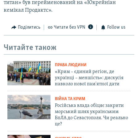
титан» був перейменований на «Юкрейніан
кемікал Продактс».
Поділитись
Читати без VPN
Follow us
Читайте також
ПРАВА ЛЮДИНИ
«Крим – єдиний регіон, де
українці – меншість»: дискусія
навколо нової пам'ятної дати
ВІЙНА ТА КРИМ
Російська влада обіцяє закрити
морський шлях українським
БпЛА до Севастополя. Чи реально
це?