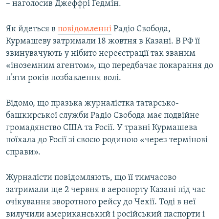
– наголосив Джеффрі Гедмін.
Як йдеться в
повідомленні
Радіо Свобода,
Курмашеву затримали 18 жовтня в Казані. В РФ її
звинувачують у нібито нереєстрації так званим
«іноземним агентом», що передбачає покарання до
п’яти років позбавлення волі.
Відомо, що празька журналістка татарсько-
башкирської служби Радіо Свобода має подвійне
громадянство США та Росії. У травні Курмашева
поїхала до Росії зі своєю родиною «через термінові
справи».
Журналісти повідомляють, що її тимчасово
затримали ще 2 червня в аеропорту Казані під час
очікування зворотного рейсу до Чехії. Тоді в неї
вилучили американський і російський паспорти і