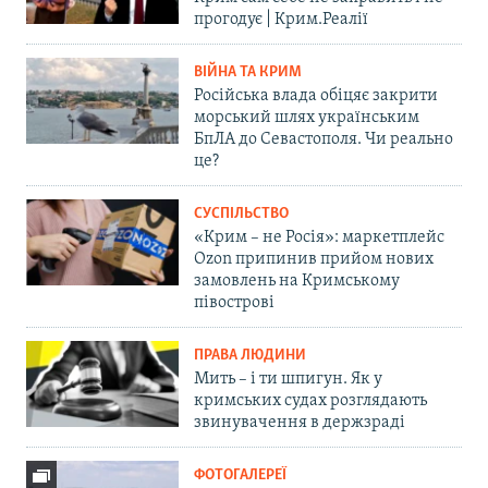
прогодує | Крим.Реалії
ВІЙНА ТА КРИМ
Російська влада обіцяє закрити
морський шлях українським
БпЛА до Севастополя. Чи реально
це?
СУСПІЛЬСТВО
«Крим – не Росія»: маркетплейс
Ozon припинив прийом нових
замовлень на Кримському
півострові
ПРАВА ЛЮДИНИ
Мить – і ти шпигун. Як у
кримських судах розглядають
звинувачення в держзраді
ФОТОГАЛЕРЕЇ