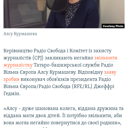
ВІДЕОУРОКИ «ELIFBE»
Русский
СВІДЧЕННЯ ОКУПАЦІЇ
Qırımtatar
УКРАЇНСЬКА ПРОБЛЕМА КРИМУ
Алсу Курмашева
ДОЛУЧАЙСЯ!
ІНФОГРАФІКА
Керівництво Радіо Свобода і Комітет із захисту
журналістів (CPJ) закликають негайно
звільнити
Усі сайти RFE/RL
журналістку
Татаро-башкирської служби Радіо
Вільна Європа Алсу Курмашеву. Відповідну
заяву
зробив
виконувач обов’язків президента Радіо
Вільна Європа/Радіо Свобода (RFE/RL) Джеффрі
Гедмін.
«Алсу – дуже шанована колега, віддана дружина та
віддана мати двох дітей. Її потрібно звільнити, аби
вона могла негайно повернутися до своєї родини»,