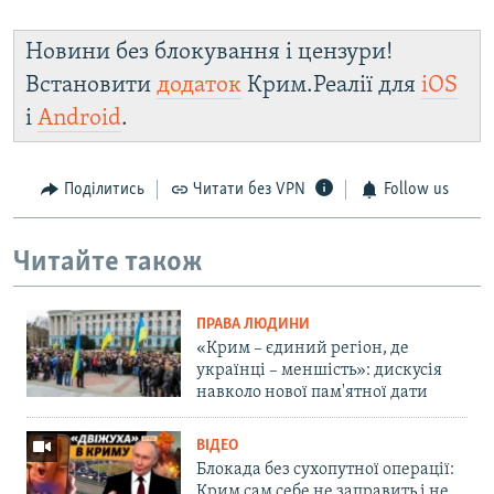
Новини без блокування і цензури!
Встановити
додаток
Крим.Реалії для
iOS
і
Android
.
Поділитись
Читати без VPN
Follow us
Читайте також
ПРАВА ЛЮДИНИ
«Крим – єдиний регіон, де
українці – меншість»: дискусія
навколо нової пам'ятної дати
ВІДЕО
Блокада без сухопутної операції:
Крим сам себе не заправить і не