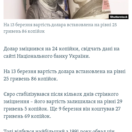
ВІДЕОУРОКИ «ELIFBE»
Русский
СВІДЧЕННЯ ОКУПАЦІЇ
Qırımtatar
На 13 березня вартість долара встановлена на рівні 25
УКРАЇНСЬКА ПРОБЛЕМА КРИМУ
гривень 86 копійок
ДОЛУЧАЙСЯ!
ІНФОГРАФІКА
Долар зміцнився на 24 копійки, свідчать дані на
сайті Національного банку України.
Усі сайти RFE/RL
На 13 березня вартість долара встановлена на рівні
25 гривень 86 копійок.
Євро стабілізувався після кількох днів стрімкого
зміцнення – його вартість залишилася на рівні 29
гривень 5 копійок. Ще 9 березня він коштував 27
гривень 69 копійок.
Тоді відбувся найбільший з 1991 року обвал цін