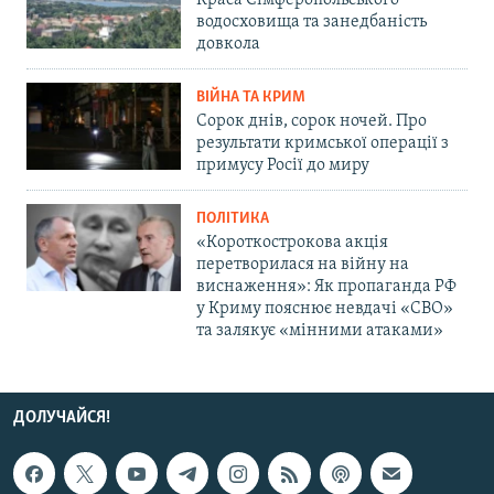
Краса Сімферопольського
водосховища та занедбаність
довкола
ВІЙНА ТА КРИМ
Сорок днів, сорок ночей. Про
результати кримської операції з
примусу Росії до миру
ПОЛІТИКА
«Короткострокова акція
перетворилася на війну на
виснаження»: Як пропаганда РФ
у Криму пояснює невдачі «СВО»
та залякує «мінними атаками»
ДОЛУЧАЙСЯ!