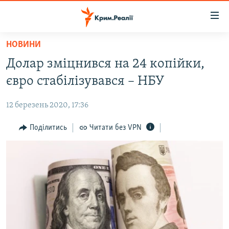
Доступність
посилання
Перейти
НОВИНИ
до
НОВИНИ
Долар зміцнився на 24 копійки,
основного
ВОДА.КРИМ
матеріалу
євро стабілізувався – НБУ
ВІДЕО ТА ФОТО
Перейти
до
12 березень 2020, 17:36
ПОЛІТИКА
основної
БЛОГИ
Поділитись
Читати без VPN
навігації
Перейти
ПОГЛЯД
до
ІНТЕРВ'Ю
пошуку
ВСЕ ЗА ДЕНЬ
СПЕЦПРОЕКТИ
ЯК ОБІЙТИ БЛОКУВАННЯ
ДЕПОРТАЦІЯ