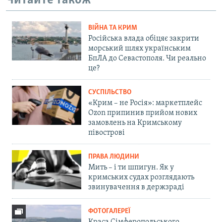
Читайте також
ВІЙНА ТА КРИМ
Російська влада обіцяє закрити
морський шлях українським
БпЛА до Севастополя. Чи реально
це?
СУСПІЛЬСТВО
«Крим – не Росія»: маркетплейс
Ozon припинив прийом нових
замовлень на Кримському
півострові
ПРАВА ЛЮДИНИ
Мить – і ти шпигун. Як у
кримських судах розглядають
звинувачення в держзраді
ФОТОГАЛЕРЕЇ