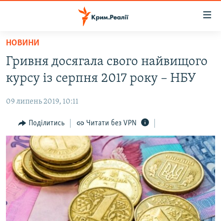
Доступність
посилання
Перейти
НОВИНИ
до
НОВИНИ
Гривня досягала свого найвищого
основного
ВОДА.КРИМ
матеріалу
курсу із серпня 2017 року – НБУ
ВІДЕО ТА ФОТО
Перейти
до
09 липень 2019, 10:11
ПОЛІТИКА
основної
БЛОГИ
Поділитись
Читати без VPN
навігації
Перейти
ПОГЛЯД
до
ІНТЕРВ'Ю
пошуку
ВСЕ ЗА ДЕНЬ
СПЕЦПРОЕКТИ
ЯК ОБІЙТИ БЛОКУВАННЯ
ДЕПОРТАЦІЯ