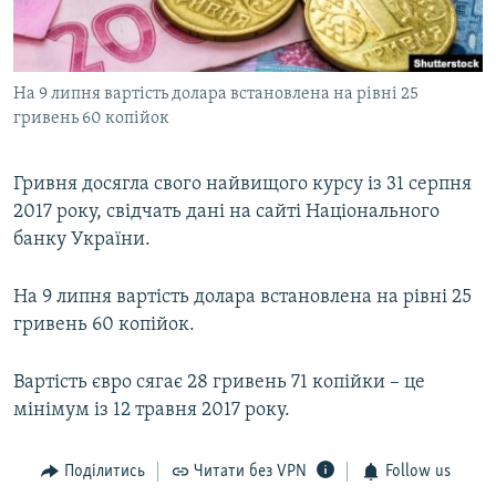
ВІДЕОУРОКИ «ELIFBE»
Русский
СВІДЧЕННЯ ОКУПАЦІЇ
Qırımtatar
На 9 липня вартість долара встановлена на рівні 25
УКРАЇНСЬКА ПРОБЛЕМА КРИМУ
гривень 60 копійок
ДОЛУЧАЙСЯ!
ІНФОГРАФІКА
Гривня досягла свого найвищого курсу із 31 серпня
2017 року, свідчать дані на сайті Національного
банку України.
Усі сайти RFE/RL
На 9 липня вартість долара встановлена на рівні 25
гривень 60 копійок.
Вартість євро сягає 28 гривень 71 копійки – це
мінімум із 12 травня 2017 року.
Поділитись
Читати без VPN
Follow us