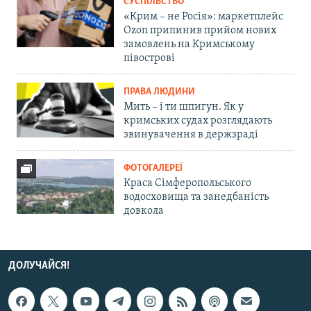
СУСПІЛЬСТВО
«Крим – не Росія»: маркетплейс
Ozon припинив прийом нових
замовлень на Кримському
півострові
ПРАВА ЛЮДИНИ
Мить – і ти шпигун. Як у
кримських судах розглядають
звинувачення в держзраді
ФОТОГАЛЕРЕЇ
Краса Сімферопольського
водосховища та занедбаність
довкола
ДОЛУЧАЙСЯ!