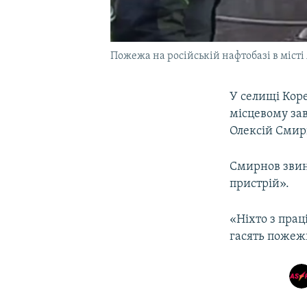
Пожежа на російській нафтобазі в місті
У селищі Коре
місцевому за
Олексій Смирн
Смирнов звин
пристрій».
«Ніхто з прац
гасять пожежн