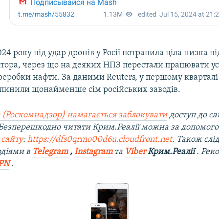
024 року під удар дронів у Росії потрапила ціла низка 
ктора, через що на деяких НПЗ перестали працювати у
еробки нафти. За даними Reuters, у першому кварталі 
упинили щонайменше сім російських заводів.
 (Роскомнадзор) намагається заблокувати
доступ до са
 Безперешкодно читати Крим.Реалії можна за допомог
 сайту
:
https://dfs0qrmo00d6u.cloudfront.net
. Також слі
одіями в
Telegram
,
Instagram
та
Viber
Крим.Реалії
. Рек
PN
.