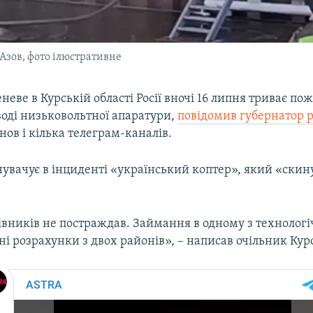
 Азов, фото ілюстративне
неве в Курській області Росії вночі 16 липня триває по
воді низьковольтної апаратури,
повідомив губернатор р
ов і кілька телеграм-каналів.
увачує в інциденті «український коптер», який «скин
івників не постраждав. Займання в одному з технологі
і розрахунки з двох районів», – написав очільник Курс