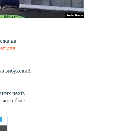
жежа на
егіону
ув вибуховий
чних цехів
ької області.