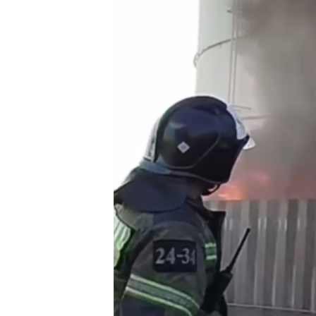
ВІДЕОУРОКИ «ELIFBE»
СВІДЧЕННЯ ОКУПАЦІЇ
УКРАЇНСЬКА ПРОБЛЕМА КРИМУ
ІНФОГРАФІКА