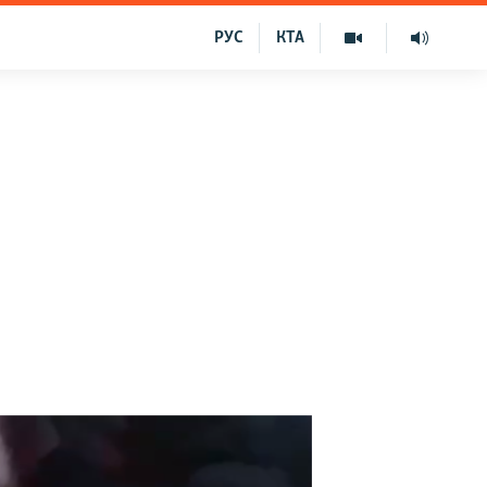
РУС
КТА