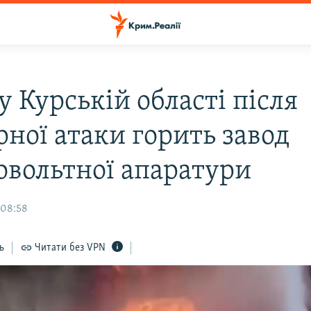
 у Курській області після
рної атаки горить завод
овольтної апаратури
 08:58
ь
Читати без VPN