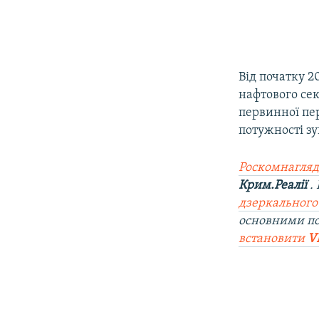
Від початку 2
нафтового се
первинної пер
потужності з
Роскомнагляд
Крим.Реалії
.
дзеркального
основними п
встановити
V