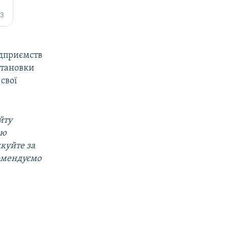
підприємств
становки
свої
йту
ою
дкуйте за
омендуємо