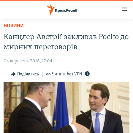
Доступність
посилання
Перейти
НОВИНИ
до
НОВИНИ
Канцлер Австрії закликав Росію до
основного
ВОДА.КРИМ
матеріалу
мирних переговорів
ВІДЕО ТА ФОТО
Перейти
до
04 вересень 2018, 17:04
ПОЛІТИКА
основної
БЛОГИ
Поділитись
Читати без VPN
навігації
Перейти
ПОГЛЯД
до
ІНТЕРВ'Ю
пошуку
ВСЕ ЗА ДЕНЬ
СПЕЦПРОЕКТИ
ЯК ОБІЙТИ БЛОКУВАННЯ
ДЕПОРТАЦІЯ