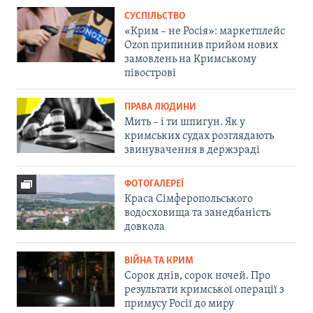
СУСПІЛЬСТВО
«Крим – не Росія»: маркетплейс
Ozon припинив прийом нових
замовлень на Кримському
півострові
ПРАВА ЛЮДИНИ
Мить – і ти шпигун. Як у
кримських судах розглядають
звинувачення в держзраді
ФОТОГАЛЕРЕЇ
Краса Сімферопольського
водосховища та занедбаність
довкола
ВІЙНА ТА КРИМ
Сорок днів, сорок ночей. Про
результати кримської операції з
примусу Росії до миру