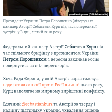
ВІДЕОУРОКИ «ELIFBE»
Русский
СВІДЧЕННЯ ОКУПАЦІЇ
Qırımtatar
Президент України Петро Порошенко (ліворуч) та
УКРАЇНСЬКА ПРОБЛЕМА КРИМУ
канцлер Австрії Себастьян Курц під час попередньої
ДОЛУЧАЙСЯ!
ІНФОГРАФІКА
зустрічі у Відні, лютий 2018 року
Федеральний канцлер Австрії
Себастьян Курц
під
час спільного брифінгу з президентом України
Усі сайти RFE/RL
Петром Порошенком
4 вересня закликав Росію
повернутися за стіл переговорів.
Хоча Рада Європи, у якій Австрія зараз головує,
подовжила санкції проти Росії в липні
цього року,
Курц наполягає на мирному вирішенні конфлікту.
Вдячний
@sebastiankurz
та Австрії за тверду і
надійну підтримку України, ухвалення рішень