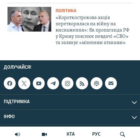
ПОЛІТИКА
«Короткострокова акція
перетворилася на війну на
виснаження»: Як пропаганда РФ
у Криму пояснює невдачі «СВО»
та залякує «мінними атаками»
ДОЛУЧАЙСЯ!
ПІДТРИМКА
ІНФО
© Крим.Реалії, 2026 | Усі права застережено.
КТА
РУС