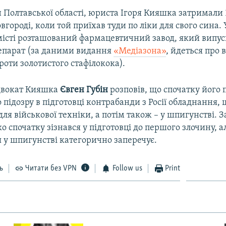
Полтавської області, юриста Ігоря Кияшка затримали 1
ороді, коли той приїхав туди по ліки для свого сина.
місті розташований фармацевтичний завод, який випус
епарат (за даними видання
«Медіазона»
, йдеться про в
роти золотистого стафілокока).
двокат Кияшка
Євген Губін
розповів, що спочатку його 
 підозру в підготовці контрабанди з Росії обладнання,
ля військової техніки, а потім також – у шпигунстві. 
о спочатку зізнався у підготовці до першого злочину, а
 у шпигунстві категорично заперечує.
ь
Читати без VPN
Follow us
Print