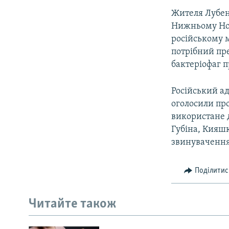
Жителя Лубен 
Нижньому Новг
російському 
потрібний пр
бактеріофаг п
Російський а
оголосили про
використане д
Губіна, Кияшк
звинувачення
Поділитис
Читайте також