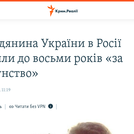
дянина України в Росії
ли до восьми років «за
нство»
 11:19
ь
Читати без VPN