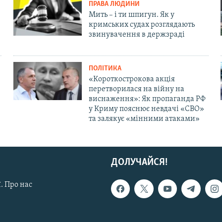
ПРАВА ЛЮДИНИ
Мить – і ти шпигун. Як у
кримських судах розглядають
звинувачення в держзраді
ПОЛІТИКА
«Короткострокова акція
перетворилася на війну на
виснаження»: Як пропаганда РФ
у Криму пояснює невдачі «СВО»
та залякує «мінними атаками»
ДОЛУЧАЙСЯ!
. Про нас