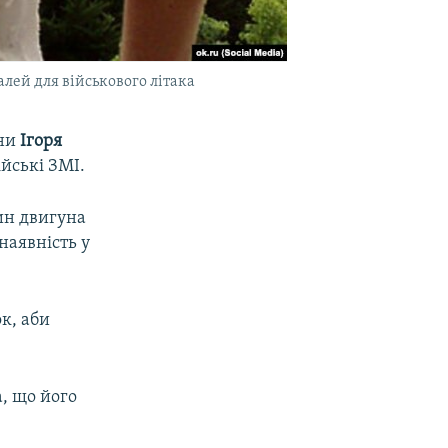
алей для військового літака
їни
Ігоря
йські ЗМІ.
ин двигуна
наявність у
к, аби
, що його