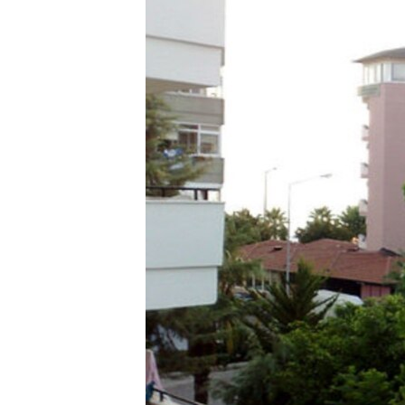
ВІДЕОУРОКИ «ELIFBE»
СВІДЧЕННЯ ОКУПАЦІЇ
УКРАЇНСЬКА ПРОБЛЕМА КРИМУ
ІНФОГРАФІКА