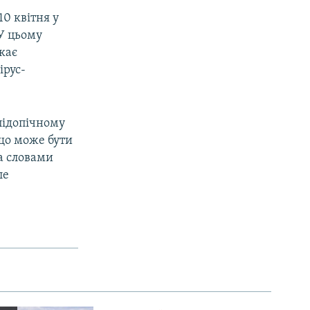
0 квітня у
 У цьому
кає
ірус-
підопічному
 що може бути
За словами
ле