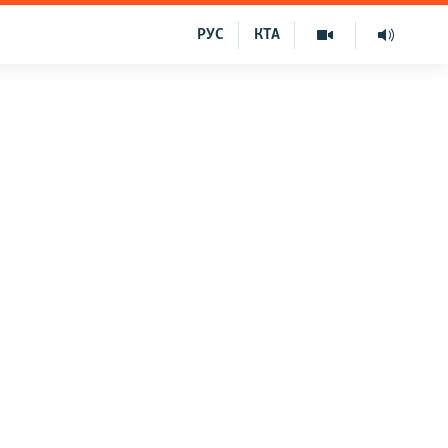
РУС
КТА