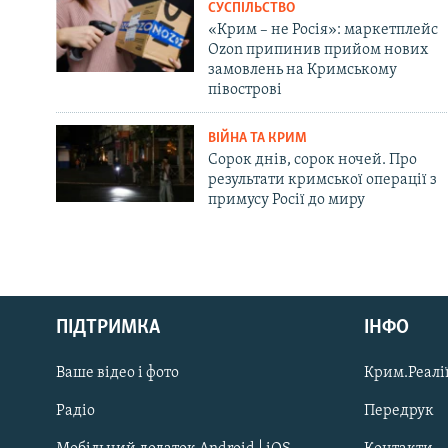
СУСПІЛЬСТВО
«Крим – не Росія»: маркетплейс
Ozon припинив прийом нових
замовлень на Кримському
півострові
ВІЙНА ТА КРИМ
Сорок днів, сорок ночей. Про
результати кримської операції з
примусу Росії до миру
Русский
ПІДТРИМКА
ІНФО
Qırımtatar
Ваше відео і фото
Крим.Реалії
ДОЛУЧАЙСЯ!
Радіо
Передрук