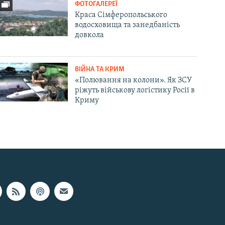
ФОТОГАЛЕРЕЇ
Краса Сімферопольського
водосховища та занедбаність
довкола
ВІЙНА ТА КРИМ
«Полювання на колони». Як ЗСУ
ріжуть військову логістику Росії в
Криму