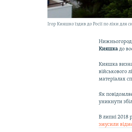
Ігор Кияшко їздив до Росії по ліки для 
Нижньогородс
Кияшка
до во
Кияшка визна
військового л
матеріалах сп
Як повідомля
уникнути збі
В липні 2018
змусили відм