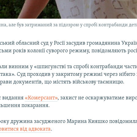
сина, але був затриманий за підозрою у спробі контрабанди дет
ький обласний суд у Росії засудив громадянина Укра
сьми років колонії суворого режиму, повідомляють росі
ли винним у «шпигунстві та спробі контрабанди част
ітака». Суд проходив у закритому режимі через нібито 
рави документів, що містять військову таємницю.
є видання
«Комерсант»
, захист не оскаржуватиме виро
льшення покарання.
 року дружина засудженого Марина Кияшко повідомила
овитися від адвоката
.