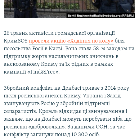
26 травня активісти громадської організації
КримSOS
провели акцію «Ходіння по колу»
біля
посольства Росії в Києві. Вона стала 58-м заходом на
підтримку жертв насильницьких зникнень в
анексованому Криму та їх рідних в рамках
кампанії «Find&Free».
Збройний конфлікт на Донбасі триває з 2014 року
після російської анексії Криму. Україна і Захід
звинувачують Росію у збройній підтримці
сепаратистів. Кремль відкидає ці звинувачення і
заявляє, що на Донбасі можуть перебувати хіба що
російські «добровольці». За даними ООН, за час
конфлікту загинули понад 10 300 осіб.