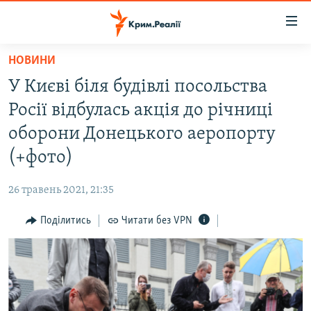
Доступність
посилання
Перейти
НОВИНИ
до
НОВИНИ
У Києві біля будівлі посольства
основного
ВОДА.КРИМ
матеріалу
Росії відбулась акція до річниці
ВІДЕО ТА ФОТО
Перейти
оборони Донецького аеропорту
до
ПОЛІТИКА
(+фото)
основної
БЛОГИ
навігації
26 травень 2021, 21:35
Перейти
ПОГЛЯД
до
Поділитись
Читати без VPN
ІНТЕРВ'Ю
пошуку
ВСЕ ЗА ДЕНЬ
СПЕЦПРОЕКТИ
ЯК ОБІЙТИ БЛОКУВАННЯ
ДЕПОРТАЦІЯ