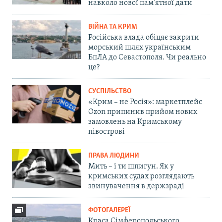
навколо нової пам'ятної дати
ВІЙНА ТА КРИМ
Російська влада обіцяє закрити
морський шлях українським
БпЛА до Севастополя. Чи реально
це?
СУСПІЛЬСТВО
«Крим – не Росія»: маркетплейс
Ozon припинив прийом нових
замовлень на Кримському
півострові
ПРАВА ЛЮДИНИ
Мить – і ти шпигун. Як у
кримських судах розглядають
звинувачення в держзраді
ФОТОГАЛЕРЕЇ
Краса Сімферопольського