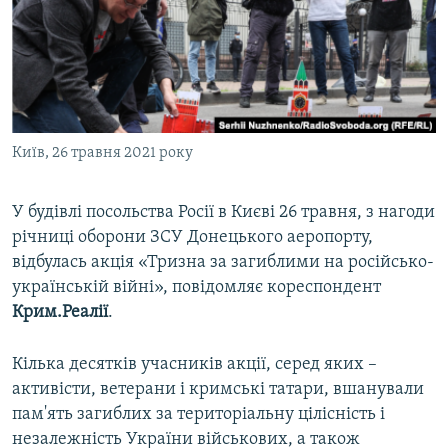
ВІДЕОУРОКИ «ELIFBE»
Русский
СВІДЧЕННЯ ОКУПАЦІЇ
Qırımtatar
УКРАЇНСЬКА ПРОБЛЕМА КРИМУ
ДОЛУЧАЙСЯ!
ІНФОГРАФІКА
Київ, 26 травня 2021 року
У будівлі посольства Росії в Києві 26 травня, з нагоди
Усі сайти RFE/RL
річниці оборони ЗСУ Донецького аеропорту,
відбулась акція «Тризна за загиблими на російсько-
українській війні», повідомляє кореспондент
Крим.Реалії
.
Кілька десятків учасників акції, серед яких –
активісти, ветерани і кримські татари, вшанували
пам'ять загиблих за територіальну цілісність і
незалежність України військових, а також