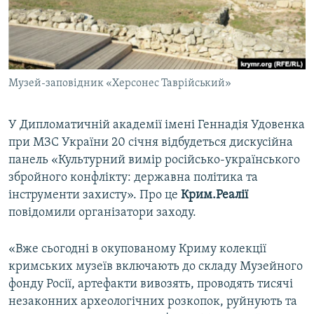
ВІДЕОУРОКИ «ELIFBE»
Русский
СВІДЧЕННЯ ОКУПАЦІЇ
Qırımtatar
УКРАЇНСЬКА ПРОБЛЕМА КРИМУ
Музей-заповідник «Херсонес Таврійський»
ДОЛУЧАЙСЯ!
ІНФОГРАФІКА
У Дипломатичній академії імені Геннадія Удовенка
при МЗС України 20 січня відбудеться дискусійна
Усі сайти RFE/RL
панель «Культурний вимір російсько-українського
збройного конфлікту: державна політика та
інструменти захисту». Про це
Крим.Реалії
повідомили організатори заходу.
«Вже сьогодні в окупованому Криму колекції
кримських музеїв включають до складу Музейного
фонду Росії, артефакти вивозять, проводять тисячі
незаконних археологічних розкопок, руйнують та