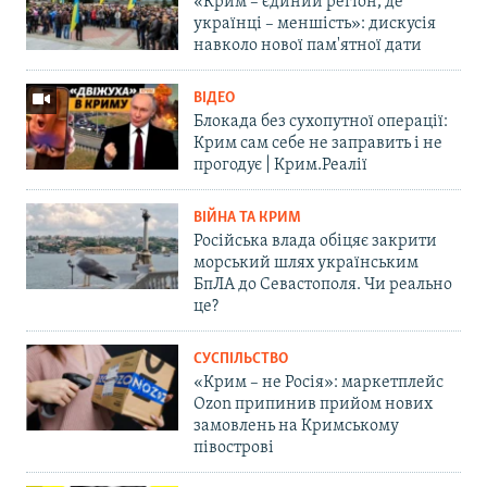
«Крим – єдиний регіон, де
українці – меншість»: дискусія
навколо нової пам'ятної дати
ВІДЕО
Блокада без сухопутної операції:
Крим сам себе не заправить і не
прогодує | Крим.Реалії
ВІЙНА ТА КРИМ
Російська влада обіцяє закрити
морський шлях українським
БпЛА до Севастополя. Чи реально
це?
СУСПІЛЬСТВО
«Крим – не Росія»: маркетплейс
Ozon припинив прийом нових
замовлень на Кримському
півострові