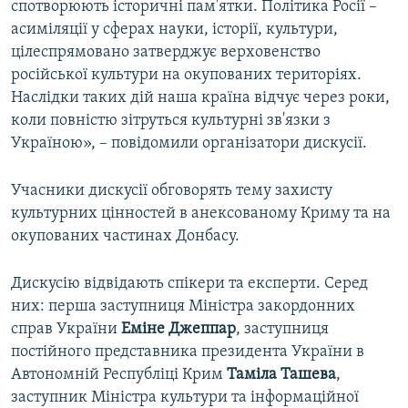
спотворюють історичні пам'ятки. Політика Росії –
асиміляції у сферах науки, історії, культури,
цілеспрямовано затверджує верховенство
російської культури на окупованих територіях.
Наслідки таких дій наша країна відчує через роки,
коли повністю зітруться культурні зв'язки з
Україною», – повідомили організатори дискусії.
Учасники дискусії обговорять тему захисту
культурних цінностей в анексованому Криму та на
окупованих частинах Донбасу.
Дискусію відвідають спікери та експерти. Серед
них: перша заступниця Міністра закордонних
справ України
Еміне Джеппар
, заступниця
постійного представника президента України в
Автономній Республіці Крим
Таміла Ташева
,
заступник Міністра культури та інформаційної