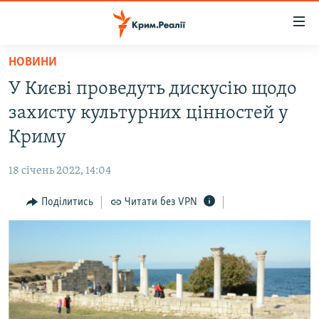
Доступність
посилання
Перейти
НОВИНИ
до
НОВИНИ
У Києві проведуть дискусію щодо
основного
ВОДА.КРИМ
матеріалу
захисту культурних цінностей у
ВІДЕО ТА ФОТО
Перейти
Криму
до
ПОЛІТИКА
основної
18 січень 2022, 14:04
БЛОГИ
навігації
Перейти
Поділитись
Читати без VPN
ПОГЛЯД
до
ІНТЕРВ'Ю
пошуку
ВСЕ ЗА ДЕНЬ
СПЕЦПРОЕКТИ
ЯК ОБІЙТИ БЛОКУВАННЯ
ДЕПОРТАЦІЯ