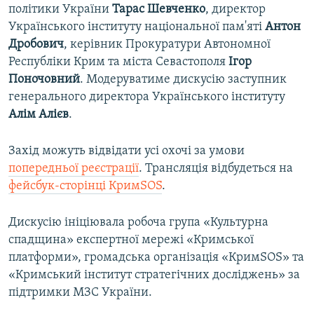
політики України
Тарас Шевченко
, директор
Українського інституту національної пам'яті
Антон
Дробович
, керівник Прокуратури Автономної
Республіки Крим та міста Севастополя
Ігор
Поночовний
. Модеруватиме дискусію заступник
генерального директора Українського інституту
Алім Алієв
.
Захід можуть відвідати усі охочі за умови
попередньої реєстрації
. Трансляція відбудеться на
фейсбук-сторінці КримSOS
.
Дискусію ініціювала робоча група «Культурна
спадщина» експертної мережі «Кримської
платформи», громадська організація «КримSOS» та
«Кримський інститут стратегічних досліджень» за
підтримки МЗС України.