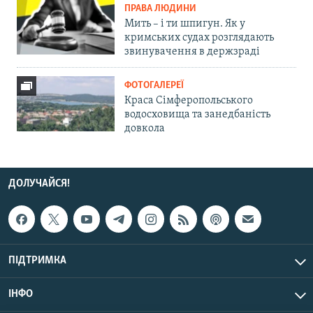
ПРАВА ЛЮДИНИ
Мить – і ти шпигун. Як у
кримських судах розглядають
звинувачення в держзраді
ФОТОГАЛЕРЕЇ
Краса Сімферопольського
водосховища та занедбаність
довкола
ДОЛУЧАЙСЯ!
ПІДТРИМКА
ІНФО